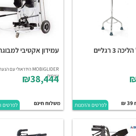
כה 3 רגליים
עמידון אקטיבי למבוגר
MOBIGLIDER הידראולי עם הנעה
₪38,444
₪
עצמית
₪
משלוח חינם
לפרטים והזמנות
לפרטים ו