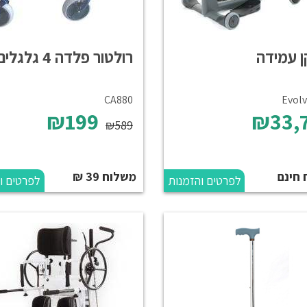
 עמידה
רולטור פלדה 4 גלגלים
CA880
Evolv
₪199
₪33,
₪589
 חינם
משלוח 39 ₪
לפרטים והזמנות
לפרטים ו