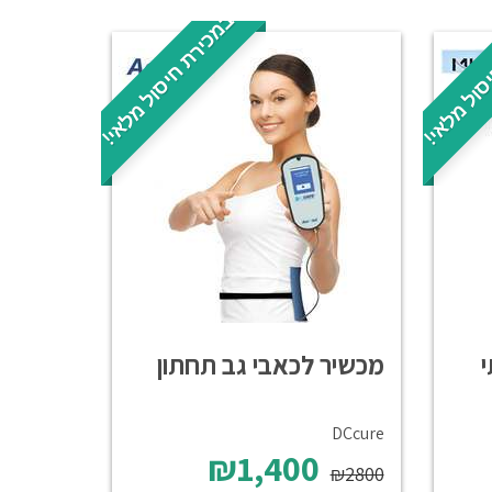
סול מלאי!
במכירת חיסול מלאי!
מכשיר לכאבי גב תחתון
DCcure
₪1,400
₪2800