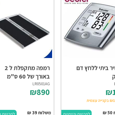
ר ביתי ללחץ דם
רמפה מתקפלת ל 2
ק
באורך של 60 ס"מ
LR0501AG
₪890
₪
₪
משלוח 39 ₪
לפרטים והזמנות
לפרטים ו