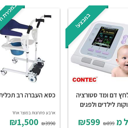
במכירת חי
במבצע!
חץ דם ומד סטורציה
כסא העברה רב תכליתי
קות לילדים ולפגים
ארבע פתרונות במוצר אחד
 מ
₪599
₪1,500
₪3990
₪899