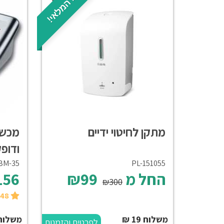
חיסול המלאי!
מתקן לחיטוי ידיים
מכשי
ודופ
BM-35
PL-151055
החל מ
₪99
156
₪300
₪148 בקנייה עצמית
משלוח 19 ₪
משלוח 50 
לפרטים והזמנות