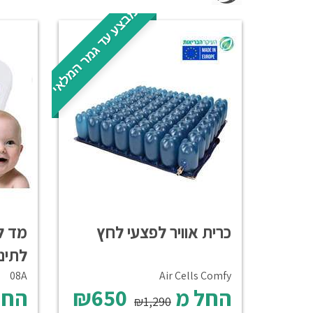
מבצע עד גמר המלאי
כרית אוויר לפצעי לחץ
מד ל
לתינו
08A
Air Cells Comfy
החל מ
₪650
החל
₪1,290