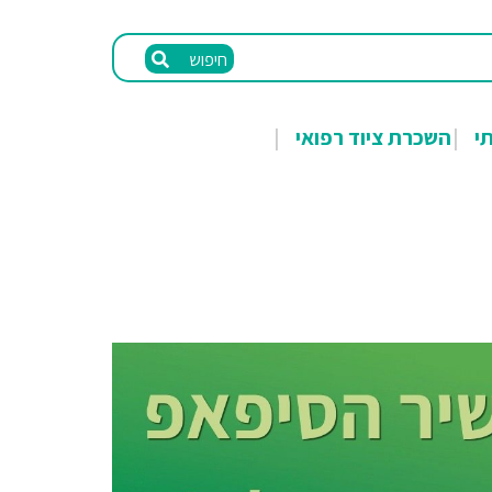
חיפוש
תי
השכרת ציוד רפואי