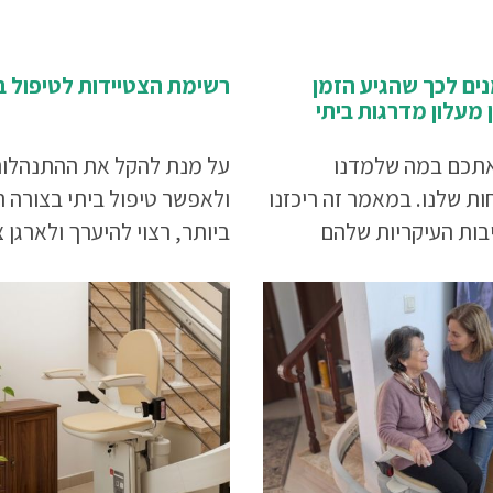
ימנים לכך שהגיע הזמן
רשימת הצטיידות לטיפול ב
 מעלון מדרגות ביתי
תכם במה שלמדנו
על מנת להקל את ההתנהלות
ת שלנו. במאמר זה ריכזנו
ולאפשר טיפול ביתי בצורה 
בות העיקריות שלהם
ביותר, רצוי להיערך ולארגן צ
החלטה בנוגע להתקנת
אביזרים וריהוט שיסייעו ליקי
יסא.
בשלב זה של חייהם. העיקר
הבריאות מתמחה בתחום הנג
והבטיחות לאורח חיים עצמא
בבית. הכנו עבורכם רשימת
הצטיידות מומלצת. אם אתם
רוצים את הטוב ביותר עבור