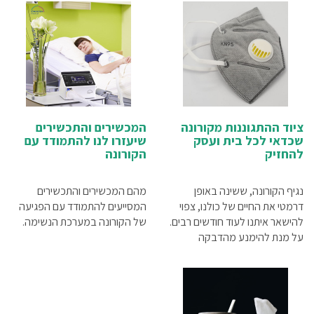
בקבוקונים המכילים נוזלי חיטוי
אלכוהוליים
ציוד ההתגוננות מקורונה
המכשירים והתכשירים
שכדאי לכל בית ועסק
שיעזרו לנו להתמודד עם
להחזיק
הקורונה
נגיף הקורונה, ששינה באופן
מהם המכשירים והתכשירים
דרמטי את החיים של כולנו, צפוי
המסייעים להתמודד עם הפגיעה
להישאר איתנו לעוד חודשים רבים.
של הקורונה במערכת הנשימה.
על מנת להימנע מהדבקה
והעברה של מחוללי מחלה
הנישאים באוויר עלינו לנקוט
באמצעי זהירות. ריכזנו עבורך
מידע על ציוד להתגוננות מפני