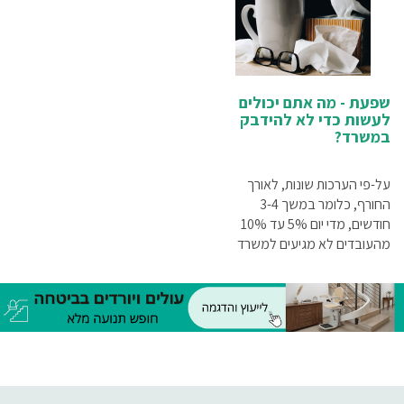
קורונהץ
שפעת - מה אתם יכולים
לעשות כדי לא להידבק
במשרד?
על-פי הערכות שונות, לאורך
החורף, כלומר במשך 3-4
חודשים, מדי יום 5% עד 10%
מהעובדים לא מגיעים למשרד
עקב מחלה. למה במשרדים יש
סכנה מוגברת להידבקות
בשפעת? כיצד ניתן להפוך את
המשרד לפחות ידידותי לווירוסים
ויותר בטוח לעובדים?