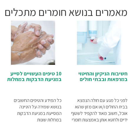
נשימה
ציוד אורטופדיה
מאמרים בנושא חומרים מתכלים
ציוד דיאגנוסטיקה
ציוד וטיפול רפואי ביתי
ציוד וריהוט לקליניקה
ציוד חירום והצלה
ציוד לכבדי משקל
ציוד לפיזיותרפיה
ציוד רפואי לחרום
קלנועיות
רחצה והגיינה
שירותי רפואה בבית
חשיבות הניקיון והחיטוי
10 טיפים העשויים לסייע
תפעול כללי
במרפאות ובבתי חולים
במניעת הדבקות במחלות
לפני כל מגע עם חולה הנמצא
כל המידע והטיפים החשובים
בבית החולים ו/או אם מזון שהוא
בנושא שמירה על היגיינה
אוכל, חשוב מאוד להקפיד לשטוף
המסייעת במניעת הדבקות
ידיים ולחטא אותן באמצעות חומרי
במחלות שונות
חיטוי מתאימים. ניתן להשיג היום