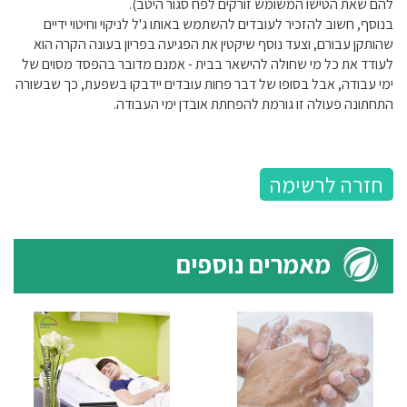
להם שאת הטישו המשומש זורקים לפח סגור היטב).
בנוסף, חשוב להזכיר לעובדים להשתמש באותו ג'ל לניקוי וחיטוי ידיים
שהותקן עבורם, וצעד נוסף שיקטין את הפגיעה בפריון בעונה הקרה הוא
לעודד את כל מי שחולה להישאר בבית - אמנם מדובר בהפסד מסוים של
ימי עבודה, אבל בסופו של דבר פחות עובדים יידבקו בשפעת, כך שבשורה
התחתונה פעולה זו גורמת להפחתת אובדן ימי העבודה.
חזרה לרשימה
מאמרים נוספים