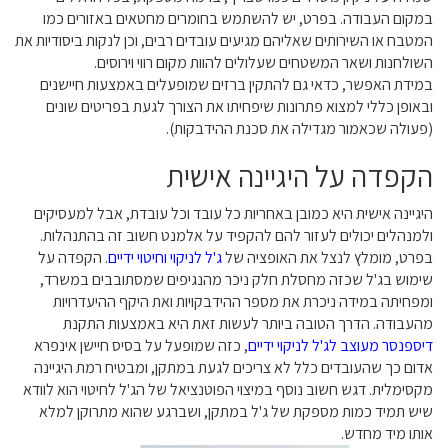
במקום העבודה. בפרט, יש להשתמש בחומרים מחטאים באזורים כמו
המטבח או השירותים שאליהם מגיעים עובדים רבים, וכן לנקות ביסודיות את
השולחנות ושאר המשטחים שעלולים להוות מקום רווי וירוסים.
במידת האפשר, כדאי גם להתקין ברזים שמופעלים באמצעות חיישנים
ובאופן כללי למצוא פתרונות שיפחיתו את הצורך לגעת בפריטים שונים
(פעולה שכאמור מגדילה את סכנת ההידבקות).
הקפדה על היגיינה אישית
היגיינה אישית היא כמובן באחריות כל עובד וכל עובדת, אבל למעסיקים
ולמנהלים יכולים לעזור להם להקפיד על אלמנט חשוב זה בהתנהלות.
בפרט, מומלץ לנצל את האופציה של
ג'ל לניקוי וחיטוי ידיים
. הקפדה על
שימוש בג'ל שכזה מחסלת חלק ניכר מהנגיפים שמסתובבים במשרד,
ומפחיתה במידה ניכרת את מספר ההידבקויות ואת היקף ההיעדרויות
מהעבודה. הדרך הטובה ביותר לעשות זאת היא באמצעות התקנת
דיספנסר מעוצב לג'ל לניקוי ידיים
, כזה שמופעל על בסיס חיישן אינפרא
אדום כך שהעובדים כלל לא צריכים לגעת במתקן, ומבטיח רמת היגיינה
מקסימלית. דגש חשוב נוסף במיצוי הפוטנציאל של הג'ל לחיטוי הוא לוודא
שיש תמיד כמות מספקת של ג'ל במתקן, ושברגע שהוא מתרוקן למלא
אותו מיד מחדש.