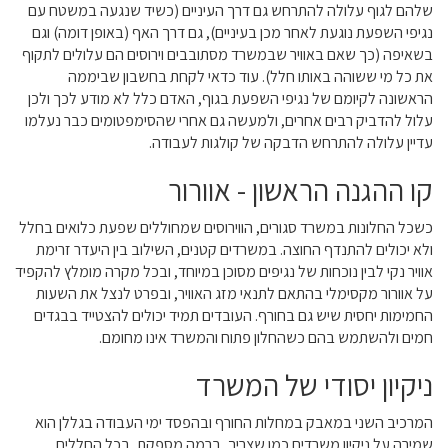
שלהם לגוף עלולה להתרחש גם דרך העיניים (כשיד שנגעה במשטח עם
נגיפי השפעת נוגעת לאחר מכן בעיניים), גם דרך האף (באופן דומה) וגם
בשאיפה (כך שאם באוויר שבמשרד מסתובבים וירוסים הם עלולים לתקוף
את כל מי ששוהה באותו חלל). עוד כדאי לקחת בחשבון שביממה
הראשונה לקיומם של נגיפי השפעת בגוף, האדם כלל לא מודע לכך ולכן
עלול להדביק רבים אחרים, ולמעשה גם אחרי שהסימפטומים כבר נעלמו
עדיין עלולה להתרחש הדבקה של קולגות לעבודה.
קו ההגנה הראשון - אוורור
כשכל החלונות במשרד סגורים, הווירוסים שמחוללים שפעת כלואים בחלל
ולא יכולים להתנדף החוצה. במשרדים קטנים, השילוב בין היעדר זרימת
אוויר נקי לבין נוכחות של נגיפים מסוכן במיוחד, ובכל מקרה מומלץ להקפיד
על אוורור מקסימלי בהתאם לתנאי מזג האוויר, ובפרט לנצל את השעות
החמימות יחסית שיש גם בחורף. העובדים תמיד יכולים להצטייד בבגדים
חמים ולהשתמש בהם כשהחלון פתוח והמשרד אינו מחומם.
ניקיון יסודי של המשרד
המרכיב השני במאבק במחלות החורף ובהפסד ימי העבודה בגללן הוא
שמירה על ניקיון משרדים כמו שצריך, ברמה מספקת, בכל החללים