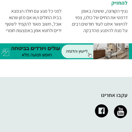
להחזיק
נגיף הקורונה, ששינה באופן
לפני כל מגע עם חולה הנמצא
דרמטי את החיים של כולנו, צפוי
בבית החולים ו/או אם מזון שהוא
להישאר איתנו לעוד חודשים רבים.
אוכל, חשוב מאוד להקפיד לשטוף
על מנת להימנע מהדבקה
ידיים ולחטא אותן באמצעות חומרי
והעברה של מחוללי מחלה
חיטוי מתאימים. ניתן להשיג היום
הנישאים באוויר עלינו לנקוט
בקבוקונים המכילים נוזלי חיטוי
באמצעי זהירות. ריכזנו עבורך
אלכוהוליים
מידע על ציוד להתגוננות מפני
קורונהץ
עקבו אחרינו