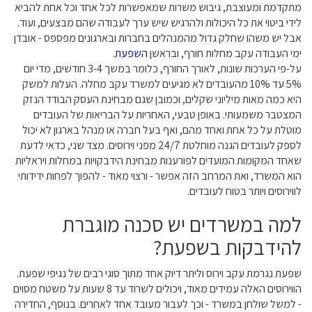
מתקדמת ומעוצבת, גיבוש משרות שמאפשרות לכל אחד וכל אחת להביא
לידי ביטוי את כל היכולות ולהרגיש שיש ערך לעבודה שהם מבצעים, ועוד.
אבל יש משהו שחלק גדול מהמנהלים בחברות ובארגונים מפספס - אובדן
ימי העבודה עקב מחלות חורף, ובראשן
השפעת
.
על-פי הערכות שונות, לאורך החורף, כלומר במשך 3-4 חודשים, מדי יום
5% עד 10% מהעובדים לא מגיעים למשרד עקב מחלה. העלות למשק
היא כמה מאות מיליוני שקלים, וכמובן שגם מבחינת העסק הבודד הנזק
המצטבר משמעותי. באופן טבעי, האחריות על הבריאות של העובדים
מוטלת על כל אחת ואחד מהם, ואף בעל חברה או מנהל בארגון לא יכול
לספק לעובדים הגנה מוחלטת 24/7 מפני וירוסים. מצד שני, כדאי לדעת
שאחד המקומות המועדים לפורענות מבחינת הידבקויות במחלות ויראליות
הוא המשרד, ואת המרחב הזה אפשר - ורצוי מאוד - להפוך לפחות ידידותי
לווירוסים ויותר בטוח לעובדים.
למה במשרדים יש סכנה מוגברת
להידבקות בשפעת?
שפעת נגרמת עקב וירוס וליתר דיוק אחד מתוך סוגי רבים של נגיפי שפעת.
הווירוסים האלה עמידים מאוד, ויכולים לשרוד עד 8 שעות על משטח מסוים
- למשל שולחן במשרד - וכך לעבור מעובד אחד לאחרים. בנוסף, החדירה