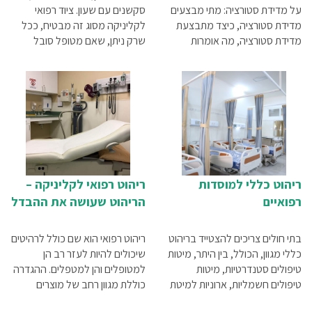
על מדידת סטורציה: מתי מבצעים
סקשנים עם שעון. ציוד רפואי
מדידת סטורציה, כיצד מתבצעת
לקליניקה מסוג זה מבטיח, ככל
מדידת סטורציה, מה אומרות
שרק ניתן, שאם מטופל סובל
התוצאות של מדידת סטורציה
ממצב המחייב ביצוע החייאה,
והסיבות לסטורציה נמוכה
במקום יימצא כל הציוד הדרוש
שימקסם את הסיכוי להצילו.
ריהוט כללי למוסדות
ריהוט רפואי לקליניקה –
רפואיים
הריהוט שעושה את ההבדל
בתי חולים צריכים להצטייד בריהוט
ריהוט רפואי הוא שם כולל לרהיטים
כללי מגוון, הכולל, בין היתר, מיטות
שיכולים להיות לעזר רב הן
טיפולים סטנדרטיות, מיטות
למטופלים והן למטפלים. ההגדרה
טיפולים חשמליות, ארוניות למיטת
כוללת מגוון רחב של מוצרים
חולה, מעמדים טלסקופיים לרגל,
שיכולים להפוך את הטיפול לקל