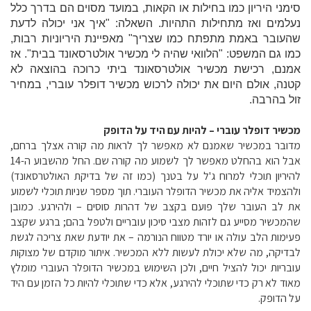
סימני היריון כמו בחילות או הקאות, במועד מסוים הם בדרך כלל
נעלמים ואז מתחילות התהיות. השאלה: "איך אני יכולה לדעת
שהעובר באמת מתפתח כמו שצריך" מאפיינת היריוניות רבות,
כמו גם המשפט: "הלוואי שהיה לי מכשיר אולטרסאונד בבית". אז
אמנם, רכישת מכשיר אולטרסאונד ביתי כרוכה בהוצאה לא
קטנה, אולם היום את יכולה לרכוש מכשיר דופלר עוברי, במחיר
זול בהרבה.
מכשיר דופלר עוברי – להיות עם היד על הדופק
מדובר במכשיר שאמנם לא מאפשר לך לראות מה קורה אצלך ברחם,
אבל הוא בהחלט מאפשר לך לשמוע מה קורה שם. החל מהשבוע ה-14
להיריון תוכלי למרוח ג'ל על בטנך (כמו זה של בדיקת האולטרסאונד)
ולהצמיד אליה את מכשיר הדופלר העוברי. תוך מספר שניות תוכלי לשמוע
את לב העובר שלך פועם בקצב של דהרות סוסים – ולהירגע. כמובן
שהמכשיר מסייע גם לזהות מצבי סיכון עובריים ולטפל בהם; ברגע שקצב
פעימות הלב עולה או יורד מטווח הנורמה – את יודעת שאת צריכה לגשת
לבדיקה, מה שלא יכולת לעשות ללא המכשיר. איתור מוקדם של מצוקות
עובריות יכול להציל חיים, ולכן השימוש במכשיר הדופלר העוברי מומלץ
מאוד לא רק כדי שתוכלי להירגע, אלא כדי שתוכלי להיות כל הזמן עם היד
על הדופק.