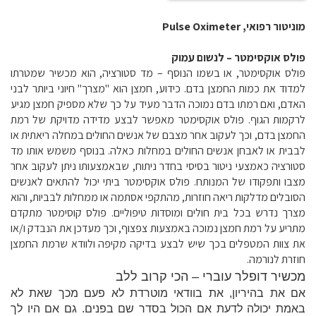
מוניטור רפואי, Pulse Oximeter
פולס אוקסימטר – לנשום עמוק
פולס אוקסימטר, או בשמו הנוסף – מד סטורציה, הוא מכשיר שמטרתו
למדוד את כמות החמצן בדם. כידוע, חמצן הוא "מצרך" חיוני ביותר לבני
האדם, ואם רמתו בדם נמוכה הדבר מעיד על כך שלא מספיק חמצן מגיע
לרקמות הגוף. פולס אוקסימטר מאפשר לבצע מדידה מדויקת של רמת
החמצן בדם, וכך לעקוב אחר מצבם של אנשים החולים במחלה ריאתית או
לבבית או לאבחן אנשים החולים במחלות כאלה. בנוסף משמש אותו מד
סטורציה כאמצעי ניטור בסיסי בחדר ניתוח, שבאמצעותו ניתן לעקוב אחר
מצבו ותפקודו של המנותח. פולס אוקסימטר ביתי יכול להתאים לאנשים
הסובלים מדלקות ריאה חוזרות, מהתקפי אסתמה או ממחלות לבביות, והוא
מצרך נדרש בכל בית חולים ומוסדות טיפוליים. פולס קוסימטר מתקדם
מתריע על רמת חמצן נמוכה באמצעות צפצוף, וכך מעדכן את הנבדק ו/או
את צוות המטפלים בכך שיש לבצע בדיקה מקיפה ולוודא שרמת החמצן
חוזרת לנורמה.
מכשיר דופלר עוברי – הכי קרוב ללב
אם את בהיריון, את בוודאי מוטרדת לא פעם מכך שאת לא
באמת יכולה לדעת אם הכול בסדר שם בפנים. גם אם היו לך