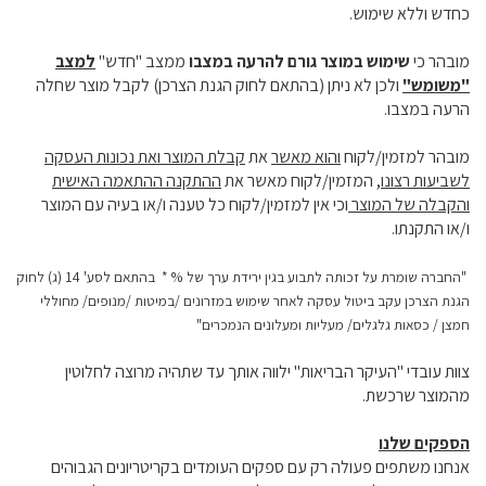
כחדש וללא שימוש.
מובהר כי
שימוש במוצר גורם להרעה במצבו
ממצב "חדש"
למצב
"משומש"
ולכן לא ניתן (בהתאם לחוק הגנת הצרכן) לקבל מוצר שחלה
הרעה במצבו.
מובהר למזמין/לקוח
והוא מאשר
את
קבלת המוצר ואת נכונות העסקה
לשביעות רצונו
, המזמין/לקוח מאשר את
ההתקנה ההתאמה האישית
והקבלה של המוצר
וכי אין למזמין/לקוח כל טענה ו/או בעיה עם המוצר
ו/או התקנתו.
"
החברה שומרת על זכותה לתבוע בגין ירידת ערך של
* %
בהתאם לסע' 14 (ג) לחוק
הגנת הצרכן עקב ביטול עסקה לאחר שימוש במזרונים /במיטות /מנופים/ מחוללי
חמצן / כסאות גלגלים/ מעליות ומעלונים הנמכרים
"
צוות עובדי "העיקר הבריאות" ילווה אותך עד שתהיה מרוצה לחלוטין
מהמוצר שרכשת.
הספקים שלנו
אנחנו משתפים פעולה רק עם ספקים העומדים בקריטריונים הגבוהים