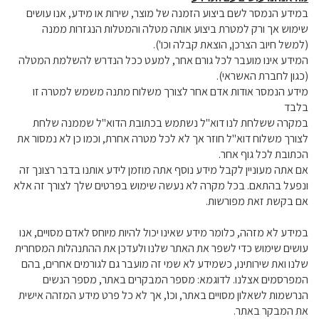
במידע הנמסר לשם ביצוע הזמנה של מוצר, שירות או מידע, אנו עושים
שימוש אך ורק למטרת ביצוע אותה מטלה והמטלות הנגזרות ממנה
(למשל חיוב הצרכן, הוצאת קבלה וכו').
המידע אינו מועבר לכל גורם אחר, למעט ככל הנדרש להשלמת המטלה
(כגון לחברת האשראי).
מידע הנמסר אודות אדם אחר לצורך משלוח מתנה משמש למטרה זו
בלבד
במקרה ששלחת לנו דוא"ל נשתמש בכתובת הדוא"ל שממנה שלחת
לצורך משלוח דוא"ל חוזר אך לא לכל מטרה אחרת, וכמו כן לא נמסור את
הכתובת לכל גוף אחר.
אם אתה מעוניין לקבל מידע נוסף אתה מוזמן לידע אותנו בדבר רצונך זה
ונפעל בהתאם. בכל מקרה לא נעשה שימוש בפרטים שלך לצורך זה אלא
אם בקשת זאת מפורשות.
במידע לא מזהה, כלומר מידע שאינו יכול להיות מיוחס לאדם מסויים, אנו
עושים שימוש כדי לשפר את האתר שלנו ולעדכן את ההתנהלות המסחרית
שלנו ואת שירותינו, כשמידע לא שמי זה מועבר גם לגורמים אחרים, בהם
המפרסמים אצלנו. לדוגמא: מספר המבקרים באתר, מספר הנשים
הנרשמות לשאלון מסויים באתר, וכו', אך לא כל פרט מידע המזהה אישית
את המבקר באתר.