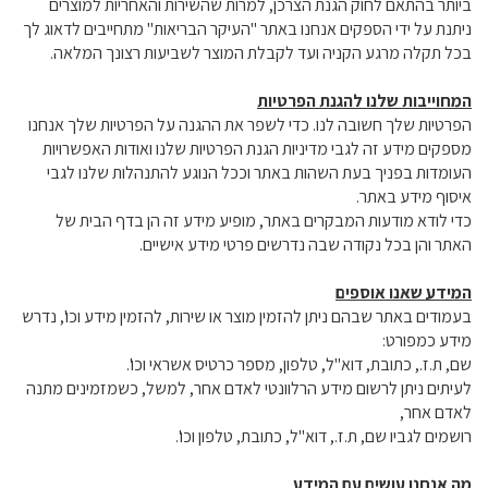
ביותר בהתאם לחוק הגנת הצרכן, למרות שהשירות והאחריות למוצרים
ניתנת על ידי הספקים אנחנו באתר "העיקר הבריאות" מתחייבים לדאוג לך
בכל תקלה מרגע הקניה ועד לקבלת המוצר לשביעות רצונך המלאה.
המחוייבות שלנו להגנת הפרטיות
הפרטיות שלך חשובה לנו. כדי לשפר את ההגנה על הפרטיות שלך אנחנו
מספקים מידע זה לגבי מדיניות הגנת הפרטיות שלנו ואודות האפשרויות
העומדות בפניך בעת השהות באתר וככל הנוגע להתנהלות שלנו לגבי
איסוף מידע באתר.
כדי לודא מודעות המבקרים באתר, מופיע מידע זה הן בדף הבית של
האתר והן בכל נקודה שבה נדרשים פרטי מידע אישיים.
המידע שאנו אוספים
בעמודים באתר שבהם ניתן להזמין מוצר או שירות, להזמין מידע וכו', נדרש
מידע כמפורט:
שם, ת.ז., כתובת, דוא"ל, טלפון, מספר כרטיס אשראי וכו'.
לעיתים ניתן לרשום מידע הרלוונטי לאדם אחר, למשל, כשמזמינים מתנה
לאדם אחר,
רושמים לגביו שם, ת.ז., דוא"ל, כתובת, טלפון וכו'.
מה אנחנו עושים עם המידע