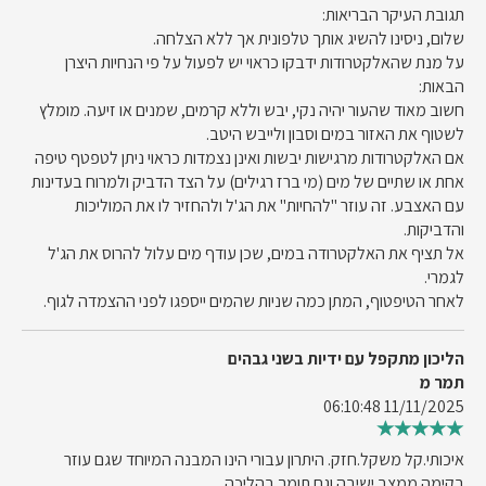
תגובת העיקר הבריאות:
שלום, ניסינו להשיג אותך טלפונית אך ללא הצלחה.
על מנת שהאלקטרודות ידבקו כראוי יש לפעול על פי הנחיות היצרן
הבאות:
חשוב מאוד שהעור יהיה נקי, יבש וללא קרמים, שמנים או זיעה. מומלץ
לשטוף את האזור במים וסבון ולייבש היטב.
אם האלקטרודות מרגישות יבשות ואינן נצמדות כראוי ניתן לטפטף טיפה
אחת או שתיים של מים (מי ברז רגילים) על הצד הדביק ולמרוח בעדינות
עם האצבע. זה עוזר "להחיות" את הג'ל ולהחזיר לו את המוליכות
והדביקות.
אל תציף את האלקטרודה במים, שכן עודף מים עלול להרוס את הג'ל
לגמרי.
לאחר הטיפטוף, המתן כמה שניות שהמים ייספגו לפני ההצמדה לגוף.
הליכון מתקפל עם ידיות בשני גבהים
תמר מ
11/11/2025 06:10:48
איכותי.קל משקל.חזק. היתרון עבורי הינו המבנה המיוחד שגם עוזר
בקימה ממצב ישיבה וגם תומך בהליכה.