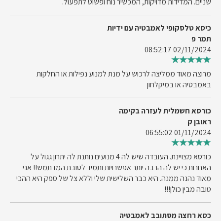
שניים. המדידות מדויקות, המכשיר נוח ופשוט לתפעול.
כיסא טלסקופי לאמבטיה עם ידיות
תמר פ
02/11/2024 08:52:17
מרוצה מאוד ממליצה לרכוש על מנת למנוע נפילות או החלקות
באמבטיה או במיקלחון
כורסא חשמלית לעזרה בקימה
ראובן ק
01/11/2024 06:55:02
כורסא מצויינת. העובדה שיש לה 4 מנועים נותנת לה יתרון גגול על
האחרות כי יש לה הרבה יותר אפשרויות ותמיד לטובת המדתמש!! אני
מאוד נהנה ממנה. היא כבר השלישית שלי וללא צל של ספק היא ההכי
טובה מבין כולן!!!
כסא רחצה מסתובב לאמבטיה