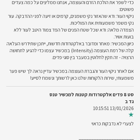
כדי לשפר את הולכת הזרם והעוצמה, אנחנו ממליצים על כמה צעדים
פשוטים:
ניקוי העור: ודא שהאזור נקי משמנים, קרמים או זיעה לפני ההדבקה. עור
נקי משפר משמעותית את המוליכות.
הצמדה מלאה: ודא שכל שטח הפנים של הפד צמוד היטב לעור ללא
בועות אוויר.
כיוון המכשיר: מאחר ומדובר באלקטרודות חדשות, ייתכן שתידרש העלאה
קלה של רמת העוצמה (Intensity) במכשיר עצמו כדי להגיע לתחושה
הרצויה - זה תקין לחלוטין במעבר בין סוגי פדים.
אם לאחר ניקוי העור והגברת העוצמה במכשיר עדיין נראה לך שיש פער
משמעותי, שירות הלקוחות שלנו כאן לרשותך ונשמח לסייע!
סט 8 פדים אלקטרודות קטנות למכשיר טנס
גד ב
13/01/2026 10:15:51
לצערי לא נדבקות כראוי
______________________