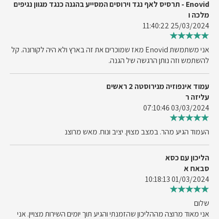
Enovid - תרסיס לאף נגד וירוסים המסייע בהגנה כנגד מגוון נגיפים
מלכה ו
25/03/2024 11:40:22
אני משתמשת Enovid מאז שמוכרים את זה בארץ ולא היה לקורונה. קל
להשתמש וזה נותן הרגשה של הגנה.
עמוד אינפוזיה מנירוסטה 2 ראשים
עליזה ר
03/03/2024 07:10:46
העמוד הגיע מהר. במצב מצוין. יציב ונוח. מאש מרוצנ
הליכון עם כסא
סבאח א
01/03/2024 10:18:13
שלום
אני מאוד מרוצה מההליכון שהזמנתי והגיע תוך יומים השירות מצויין. אני