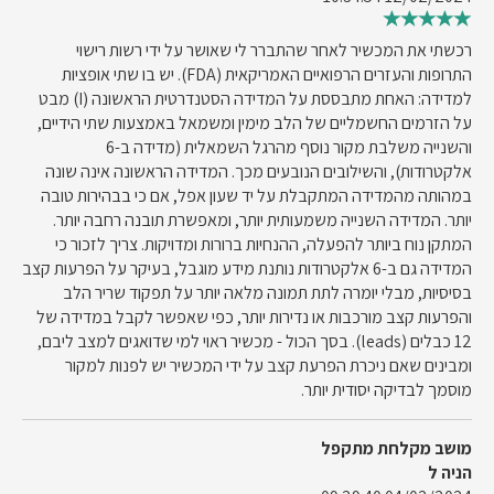
רכשתי את המכשיר לאחר שהתברר לי שאושר על ידי רשות רישוי
התרופות והעזרים הרפואיים האמריקאית (FDA). יש בו שתי אופציות
למדידה: האחת מתבססת על המדידה הסטנדרטית הראשונה (I) מבט
על הזרמים החשמליים של הלב מימין ומשמאל באמצעות שתי הידיים,
והשנייה משלבת מקור נוסף מהרגל השמאלית (מדידה ב-6
אלקטרודות), והשילובים הנובעים מכך. המדידה הראשונה אינה שונה
במהותה מהמדידה המתקבלת על יד שעון אפל, אם כי בבהירות טובה
יותר. המדידה השנייה משמעותית יותר, ומאפשרת תובנה רחבה יותר.
המתקן נוח ביותר להפעלה, ההנחיות ברורות ומדויקות. צריך לזכור כי
המדידה גם ב-6 אלקטרודות נותנת מידע מוגבל, בעיקר על הפרעות קצב
בסיסיות, מבלי יומרה לתת תמונה מלאה יותר על תפקוד שריר הלב
והפרעות קצב מורכבות או נדירות יותר, כפי שאפשר לקבל במדידה של
12 כבלים (leads). בסך הכול - מכשיר ראוי למי שדואגים למצב ליבם,
ומבינים שאם ניכרת הפרעת קצב על ידי המכשיר יש לפנות למקור
מוסמך לבדיקה יסודית יותר.
מושב מקלחת מתקפל
הניה ל