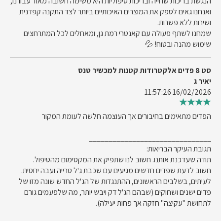
הנגשת בריכות שחייה ובריכות טיפוליות היא משימה חשובה מאוד עבורנו,
ואנחנו גאים לספק את המוצרים האיכותיים ביותר לצד התקנה קפדנית
ושירות ללא פשרות.
שמחנו לשתף פעולה עם קאנטרי רמת גן, ומאחלים לכל המתרחצים
שימוש מהנה ובטוח! 💦
סט 8 פדים אלקטרודות קטנות למכשיר טנס
יאיר ג
16/02/2026 11:57:26
הפדים מתאימים בחיבורים אך העוצמה חלשה לעומת המקור
_______________________________
תגובת העיקר הבריאות:
תודה שעדכנת אותנו. חשוב לנו שתפיק את המקסימום מהטיפול.
חשוב לדעת שפדים חדשים מגיעים עם שכבת ג'ל טרייה ועבה יחסית.
לעיתים, בשלבים הראשונים, ההתנגדות של הג'ל החדש שונה מזו של
פדים ישנים ושחוקים (שבהם הג'ל דק ויבש יותר, מה שלפעמים גורם
לתחושת "עקיצה" חזקה אך פחות יעילה).