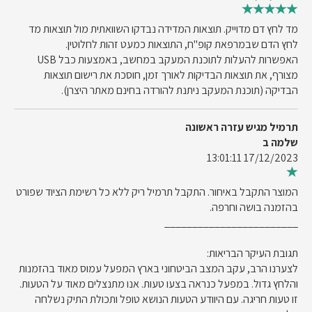
מד לחץ דם מדוייק. תוצאות המדידה נבדקו השוואתית מול תוצאות מד
לחץ הדם שבמרפאת קופ"ח, התוצאות כמעט זהות לחלוטין.
האפשרות להעלות לתוכנת המעקב במחשב, באמצעות כבל USB
מצורף, את תוצאות הבדיקות לאורך זמן, חוסכת את רישום תוצאות
הבדיקה (תוכנת המעקב ניתנת להורדה בחינם מאתר היצרן).
תרמיל מגיש עזרה ראשונה
שלמה ב
17/12/2023 13:01:11
המוצר התקבל באיחור. התקבל תרמיל ריק ללא כל רשימת הציוד שפורט
בהזמנה בושה וחרפה.
________________________
תגובת העיקר הבריאות:
לצערנו הרב, עקב המצב הביטחוני בארץ המפעל עמוס מאוד בהזמנות
והלחץ גדול. במפעל כנראה בצעו טעות. אנו מתנצלים מאוד על הטעות.
זו טעות חריגה. עם היוודע הטעות הנושא טופל ותכולת התיק נשלחה