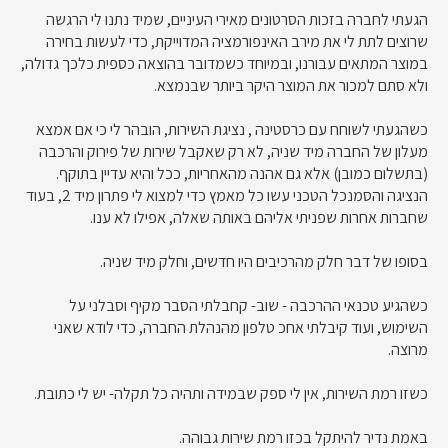
הגעתי לחברה בזכות הסרטונים מאירי העיניים, שמיד נתנו לי הרגשה
שרוצים לתת לי את מירב האינפורמציה המדוייקת, כדי לעשות בחירה
במוצר המתאים עבורנו, ובמיוחד כשמדובר בהוצאה כספית כלכך גדולה,
ולא סתם למכור את המוצר היקר ביותר שבנמצא.
כשהגעתי לשוחח עם כרסטינה , נציגת השירות, הובהר לי כי אם אמצא
מעלון של החברה מיד שניה, לא רק שאקבל שירות של פירוק והרכבה
(בתשלום כמובן) אלא גם אהנה מהאחריות, ככל והיא עדיין בתוקף.
הנציגה והסמנכל הטכני עשו כל מאמץ כדי למצוא לי פתרון מיד 2, בעוד
שחברות אחרות שפניתי אליהם באותה שאלה, אפילו לא ענו.
בסופו של דבר חלק מהרכיבים היו חדשים, וחלק מיד שניה.
כשהגיע טכנאי ההרכבה - שוב- קחבלתי הסבר מקיף וסבלני על
השימוש, ועוד קיבלתי אחכ טלפון מהנהלת החברה, כדי לודא שאני
מרוצה.
כשזו רמת השירות, אין לי ספק שבמידה ותהיה כל תקלה- יש לי כתובת.
באמת נדיר להיתקל בכזו רמת שירות גבוהה.