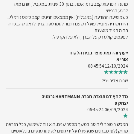
מתעד הפרעות קצב בזמן אמת. בתוך 30 שניות. במקביל, תורם מאד
לרוגע הנפשי
כשמופיעה ההודעה [באנגלית]: אין ממצאים חריגים. קצב סינוס נורמלי...
היות וקרדיה מובייל פועל רק עם חיבור לסמרטפון, צריך לדאוג שהבטריה
תהיה תמיד מוטענת.
לפעמים קולט רק על הברך, ולא על הקרסול.
ייעוץ והדגמת מוצר בבית הלקוח
אורי א
12/10/2024 08:45:54
שרות אדיב ויניל
מד לחץ דם תוצרת חברת HARTMANN גרמניה
יצחק פ
06/09/2024 06:45:24
המכשיר מוכר לי היטב במשך מספר שנים. הוא נוח לשימוש, ככל הנראה
מדויק (לפי מבחנים שנעשו לו על ידי גופים לא ינטרסנטיים בינלאומיים