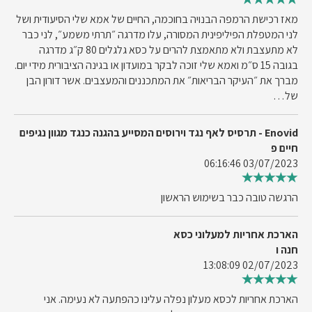
מאז רכישת הרמפה הבנויה בחוכמה, החיים של אמא שלי הסיעודית ושל
לני המטפלת הפיליפינית המסורה, עלו מדרגה ״תרתי משמע״, לני כבר
לא מתעצבת ולא מתאמצת להרים על כסא גלגלים 80 ק״ג מדרגה
בגובה 15 ס״מ ואמא שלי זוכה לבקר במועדון או בגינה הציבורית מידי יום.
מברך את ״העיקר הבריאות״ את המתכננים והמעצבים. אשר דורון הבן
של…
Enovid - תרסיס לאף נגד וירוסים המסייע בהגנה כנגד מגוון נגיפים
חיים פ
03/07/2023 06:16:46
הרגשה טובה כבר בשימוש הראשון
הארכת אחריות למעלוני כסא
חנה ו
02/07/2023 13:08:09
הארכת אחריות לכסא מעלון נפלה עלינו כהפתעה לא נעימה. אני