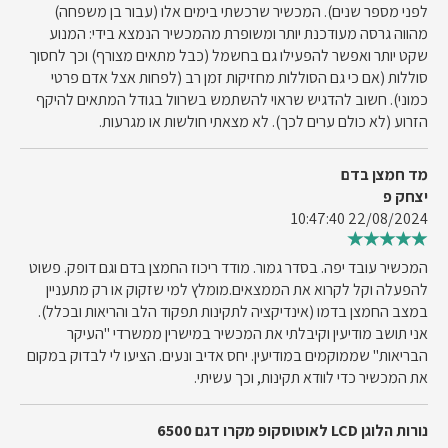
לפני מספר שנים). המכשיר שרכשתי בימים אלו (עבור בן משפחה)
מהווה גרסה מעודכנת יותר ומשופרת מהמכשיר הנמצא בידי: המנוע
שקט יותר ואפשר להפעילו גם בחשמל (כבל מתאים מצורף) וכך לחסוך
סוללות (אם כי גם הסוללות מחזיקות זמן רב (לפחות אצל אדם פרטי
כמוני). חשוב להדגיש שראוי להשתמש בשרוול בגודל המתאים להיקף
הזרוע (לא כולם ערים לכך). לא מצאתי חולשות או מגרעות.
מד חמצן בדם
יצחק פ
22/08/2024 10:47:40
המכשיר עובד יפה. בסדר גמור. מודד ריכוז החמצן בדם וגם דופק. פשוט
להפעלה וקל לקרוא את הממצאים.מומלץ למי שזקוק או רק מתעניין
במצב החמצן בדמו (אינדיקציה לתקינות תפקוד הלב והריאות ובכלל).
אני תושב מודיעין וקיבלתי את המכשיר במישרין ממשרדי "העיקר
הבריאות" שממוקמים במודיעין. יחס אדיב ונעים. הציעו לי לבדוק במקום
את המכשיר כדי לוודא תקינות, וכך עשיתי.
נורות הלוגן LCD לאוטוסקופ מקרו דגם 6500