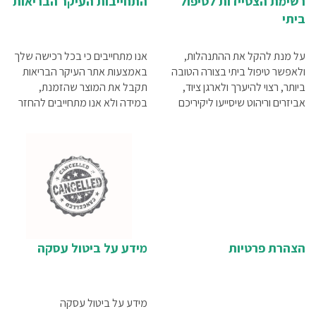
רשימת הצטיידות לטיפול
התחייבות העיקר הבריאות
ביתי
על מנת להקל את ההתנהלות,
אנו מתחייבים כי בכל רכישה שלך
ולאפשר טיפול ביתי בצורה הטובה
באמצעות אתר העיקר הבריאות
ביותר, רצוי להיערך ולארגן ציוד,
תקבל את המוצר שהזמנת,
אביזרים וריהוט שיסייעו ליקיריכם
במידה ולא אנו מתחייבים להחזר
בשלב זה של חייהם. העיקר
כספי מלא, אצלנו עסקה בטוחה
הבריאות מתמחה בתחום הנגישות
התחיבות לאספקת המוצר או
והבטיחות לאורח חיים עצמאי
החזר כספי מלא כל זאת בכפוף
בבית. הכנו עבורכם רשימת
לתקנון האתר
הצטיידות מומלצת. אם אתם רוצים
את הטוב ביותר עבור יקיריכם,
סמנו מה נחוץ לכם לצורך הטיפול
ואנו נשלח אליכם הצעת מחיר
הצהרת פרטיות
מידע על ביטול עסקה
מידע על ביטול עסקה