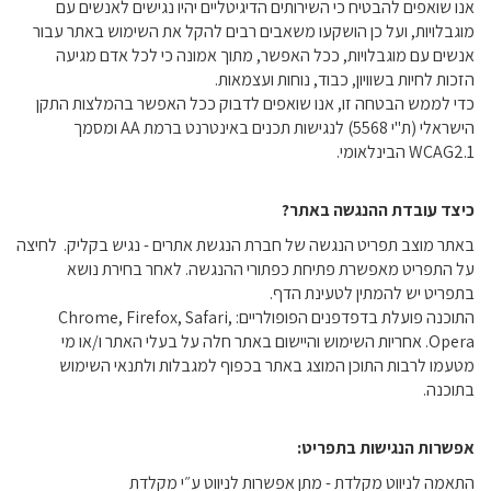
אנו שואפים להבטיח כי השירותים הדיגיטליים יהיו נגישים לאנשים עם
מוגבלויות, ועל כן הושקעו משאבים רבים להקל את השימוש באתר עבור
אנשים עם מוגבלויות, ככל האפשר, מתוך אמונה כי לכל אדם מגיעה
הזכות לחיות בשוויון, כבוד, נוחות ועצמאות.
כדי לממש הבטחה זו, אנו שואפים לדבוק ככל האפשר בהמלצות התקן
הישראלי (ת"י 5568) לנגישות תכנים באינטרנט ברמת AA ומסמך
WCAG2.1 הבינלאומי.
כיצד עובדת ההנגשה באתר?
באתר מוצב תפריט הנגשה של חברת הנגשת אתרים - נגיש בקליק. לחיצה
על התפריט מאפשרת פתיחת כפתורי ההנגשה. לאחר בחירת נושא
בתפריט יש להמתין לטעינת הדף.
התוכנה פועלת בדפדפנים הפופולריים: Chrome, Firefox, Safari,
Opera. אחריות השימוש והיישום באתר חלה על בעלי האתר ו/או מי
מטעמו לרבות התוכן המוצג באתר בכפוף למגבלות ולתנאי השימוש
בתוכנה.
אפשרות הנגישות בתפריט:
התאמה לניווט מקלדת - מתן אפשרות לניווט ע״י מקלדת