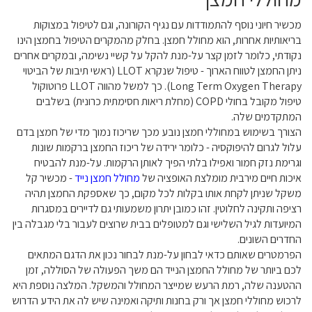
מכשיר חיוני נוסף להתמודדות עם נגיף הקורונה, וגם לטיפול במצוקות
בריאותיות אחרות, הוא מחולל חמצן. בחלק מהמקרים הטיפול בחמצן הינו
נקודתי, כלומר לזמן קצר על-מנת להקל על קשיי נשימה, ובמקרים אחרים
ניתן החמצן לטווח הארוך - טיפול שנקרא LLOT (ראשי תיבות של הביטוי
Long Term Oxygen Therapy). כך למשל מהווה LLOT פרוטוקול
טיפול מקובל בחולי COPD (מחלת ריאות חסימתית כרונית) בשלבים
המתקדמים שלה.
הצורך בשימוש במחוללי חמצן נובע מכך שריכוז נמוך מדי של חמצן בדם
עלול לגרום להיפוקסיה - כלומר ירידה של ריכוז החמצן ברקמות שונות
וגרימת נזק חמור ואפילו בלתי הפיך לאותן הרקמות. על-מנת להבטיח
איכות חיים מירבית מומלצת האופציה של
מחולל חמצן נייד
- מכשיר קל
משקל שניתן לקחת אותו בקלות לכל מקום, כך שאספקת החמצן תהיה
רציפה ותקינה לחלוטין. זהו כמובן יתרון משמעותי גם לדיירים במסגרות
המיועדות לגיל השלישי וגם למטופלים בבית שרוצים לעבור בלי מגבלה בין
החדרים השונים.
הפרמטרים שאותם כדאי לבחון על-מנת לבחור נכון את הדגם המתאים
לכם ביותר של מחולל החמצן הנייד הם משך הפעולה של הסוללה, זמן
ההטענה שלה, רמת הרעש שמייצר המחולל והמשקל. המלצה נוספת היא
לרכוש מחוללי חמצן אך ורק בחנות ותיקה ואמינה שיש לה את הידע הדרוש