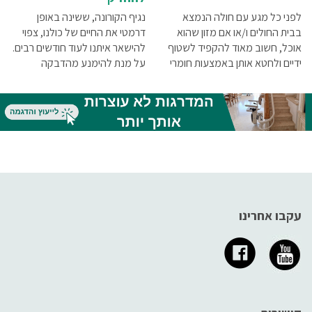
לפני כל מגע עם חולה הנמצא
נגיף הקורונה, ששינה באופן
בבית החולים ו/או אם מזון שהוא
דרמטי את החיים של כולנו, צפוי
אוכל, חשוב מאוד להקפיד לשטוף
להישאר איתנו לעוד חודשים רבים.
ידיים ולחטא אותן באמצעות חומרי
על מנת להימנע מהדבקה
חיטוי מתאימים. ניתן להשיג היום
והעברה של מחוללי מחלה
בקבוקונים המכילים נוזלי חיטוי
הנישאים באוויר עלינו לנקוט
אלכוהוליים
באמצעי זהירות. ריכזנו עבורך
מידע על ציוד להתגוננות מפני
קורונהץ
עקבו אחרינו