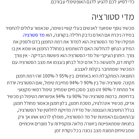
כדי לסייע לכם להגיע לדגם האופטימלי עבורכם.
מדי סטורציה
מכשיר נוסף שמיועד לאנשים בעלי קשיי נשימה, שכאמור עלולים להחמיר
במידה ניכרת אם האדם נדבק חלילה בקורונה, הוא
מד סטורציה
.
תפקידו של מד הסטורציה הוא למדוד את רמת החמצן בדם ולספק את
המידע הנחוץ להחלטה האם להשתמש במחולל החמצן או שמא אין בו
צורך. היתרון העיקרי של מדי הסטורציה הוא פשטות הבדיקה - אין צורך
לקחת דם, ולמעשה כל אדם יכול לבחון בעצמו את מצב הסטורציה עם
המכשיר שמתחבר בקלות לאצבע.
התוצאה המתקבלת היא באחוזים. בין 95% ל-100% זוהי רמת חמצן
תקינה. סטורציה של בין 90% ל-94% מחייבת טיפול, ואם הסטורציה יורדת
אל מתחת ל-90% זהו מצב מסכן חיים שמחייב טיפול רפואי מקצועי
בדחיפות. ברמות סטורציה של 90% עד 94% אפשרויות הטיפול הן מכשיר
אדים, מכשיר אינהלציה, מסכת חמצן, בלון חמצן וכאמור מחולל חמצן.
בגלל החשיבות העצומה של מדידה מדויקת לחלוטין של הסטורציה,
ובהתאם גם האמינות של מד הסטורציה, מומלץ לרכוש אותו אך ורק
בחנויות שמתאפיינות ביושרה מלאה ומקפידות על מוצרים איכותיים
שמבטיחים תמונת מצב נכונה בכל נקודת זמן.