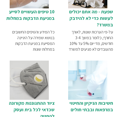
שפעת - מה אתם יכולים
10 טיפים העשויים לסייע
לעשות כדי לא להידבק
במניעת הדבקות במחלות
במשרד?
על-פי הערכות שונות, לאורך
כל המידע והטיפים החשובים
החורף, כלומר במשך 3-4
בנושא שמירה על היגיינה
חודשים, מדי יום 5% עד 10%
המסייעת במניעת הדבקות
מהעובדים לא מגיעים למשרד
במחלות שונות
עקב מחלה. למה במשרדים יש
סכנה מוגברת להידבקות
בשפעת? כיצד ניתן להפוך את
המשרד לפחות ידידותי לווירוסים
ויותר בטוח לעובדים?
חשיבות הניקיון והחיטוי
ציוד ההתגוננות מקורונה
במרפאות ובבתי חולים
שכדאי לכל בית ועסק
להחזיק