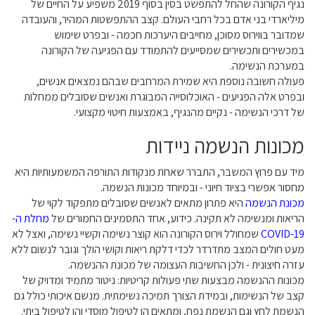
נגיף הקורונה שהחל להתפשט בסין בסוף 2019 משפיע על החיים של
מיליארדי בני אדם בכל רחבי העולם. קצב ההתפשטות המהיר, והעובדה
שמדובר בווירוס מסוכן, מחייבים היערכות חכמה - ובפרט שימוש
במכשירים ותכשירים שמסייעים להתמודד עם הפגיעה של הקורונה
במערכת הנשימה.
פעולה חשובה נוספת היא שמירת המרחבים שבהם נמצאים אנשים,
ובפרט אלה הפגיעים - האוכלוסייה המבוגרת ואנשים שסובלים ממחלות
של דרכי הנשימה - נקיים מהנגיף, באמצעות חיטוי מקצועי.
מכונות הנשמה ניידות
מיד עם פרוץ המשבר, התברר שאחת מנקודות התורפה המשמעותיות היא
מחסור אפשרי בציוד חיוני - ובמיוחד מכונות הנשמה.
מכונת הנשמה
היא פתרון מתאים לאנשים שסובלים מתפקוד לקוי של
הריאות ומנשימה לא תקינה. כידוע, אחד התסמינים החמורים של
מחלת ה-
COVID-19
שמחולל וירוס הקורונה הוא קוצר נשימה וקשיי נשימה, ואצל לא
מעט חולים המצב מתדרדר לכדי דלקת ריאות וקושי הולך וגובר לנשום ללא
עזרה חיצונית - ולכן החשיבות העצומה של מכונת ההנשמה.
מכונות ההנשמה מבצעות שתי פעולות קריטיות: ניטור מתמיד ומדויק של
קצב של הנשימות, ובמידת הצורך תמיכה נשימתית. מנשם איכותי כולל גם
הנשמת לחץ וגם הנשמת נפח, ומתאים הן לטיפול מוסדי והן לטיפול ביתי.