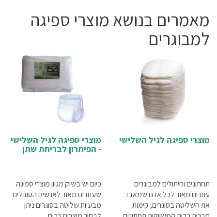
נשימה
ציוד אורטופדיה
מאמרים בנושא מוצרי ספיגה
ציוד דיאגנוסטיקה
ציוד וטיפול רפואי ביתי
למבוגרים
ציוד וריהוט לקליניקה
ציוד חירום והצלה
ציוד לכבדי משקל
ציוד לפיזיותרפיה
ציוד רפואי לחרום
קלנועיות
רחצה והגיינה
שירותי רפואה בבית
תפעול כללי
מוצרי ספיגה לגיל השלישי
מוצרי ספיגה לגיל השלישי
- הפיתרון לבריחת שתן
תחתונים וחיתולים למבוגרים
כיום יש בשוק מגוון מוצרי ספיגה
עוזרים מאוד לכל אדם שמאבד
שעוזרים מאוד לאנשים הסובלים
את השליטה בסוגרים, קימות
מבעיות שליטה בסוגרים ניתן
חברות רבות המשווקות תחתונים
לבחור מוצרים רבים ...