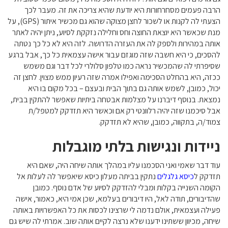
הרבה פעמים מסחרחורות היא יודעת שהיא צריכה את זה. מעבר לכך
הצעתי לה לקנות או לשכור לחצן מצוקה שהוא גם מכשיר איתור (GPS), על
מנת שכאשר היא יוצאת החוצה וחס וחלילה נזקקת לסיוע, ניתן יהיה לאתר
אותה במהירות ולספק לה את העזרה הדרושה. לזה היא לא כל כך נטתה
להסכים, כי היא חשבה שזה מוגזם עבור אישה עצמאית כל כך, אבל ברגע
שסיפרתי לה שהמכשיר נראה כמו טלפון סלולרי לכל דבר וגם משמש
ככזה, היא בהחלט הסכימה ואפילו אמרה שזה רעיון ממש מצוין. לחצן זה
יכול, כמובן, לשמש אותה גם בתוך הבית ובעצם – בכל מקום בו היא
נמצאת. בנוסף דיברנו על מצלמות אבטחה ביתיות שאפשר להתקין בבית,
אבל סיכמנו שזה יהיה רלוונטי רק אם וכאשר היא תזדקק למטפל/ת
צמוד/ה, בתקווה, כמובן, שהיא לא תזדקק.
ניידות ונגישות בלתי מוגבלות
עוד דבר שאמי ואני הסכמנו עליו במהלך אותה שיחה היה, שאם היא
תזדקק ל
כיסא גלגלים
נתקין בביתה מעלון כיסא שיאפשר לה לעלות אל
הקומה השנייה בקלות ומבלי להזדקק לסיוע של אדם נוסף. כמובן
שהדיבורים, תודה לאל, היו דיבורים בעלמא, שכן אמי היא, כאמור, אישה
פעילה ועצמאית, אולם נדמה לי שרצינו לכסות את כל האפשרויות באותה
שיחה, מכיוון ששתינו ידענו שלא נרצה לקיים אותה שוב. אמרתי לה שיש גם