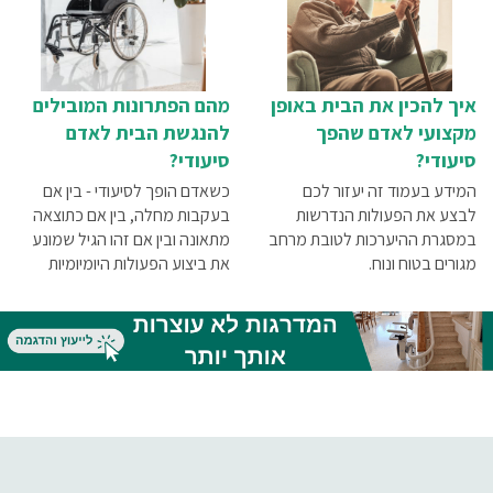
איך להכין את הבית באופן
מהם הפתרונות המובילים
מקצועי לאדם שהפך
להנגשת הבית לאדם
סיעודי?
סיעודי?
המידע בעמוד זה יעזור לכם
כשאדם הופך לסיעודי - בין אם
לבצע את הפעולות הנדרשות
בעקבות מחלה, בין אם כתוצאה
במסגרת ההיערכות לטובת מרחב
מתאונה ובין אם זהו הגיל שמונע
מגורים בטוח ונוח.
את ביצוע הפעולות היומיומיות
השגרתיות שלו ללא עזרה - חשוב
מאוד להתאים את הבית, כך
ששגרת החיים תהיה נוחה ונעימה
בעבורו. השיפורים המשמעותיים
בתחום ההנגשה מאפשרים ליותר
אנשים סיעודיים להישאר בבית -
וכדאי גם לכם להכיר את הפתרונות
המובילים.