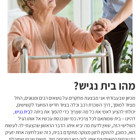
מהו בית נגיש?
מכיוון שבעבודתי אני מבצעת מחקרים על נושאים רבים ומגוונים, החל
מציוד למוסך, דרך השכרת רכב וכלה בציוד חדיש המיועד לקשישים,
יכולתי להציע לאמי את כל מה שצריך כדי להפוך את ביתה ל
בית נגיש
,
דהיינו – בית שמותאם לכל צרכיה כמי שנכנסת עכשיו אל אותו הגיל
השלישי הזה, שאין לדעת מה יביא איתו. הדבר הראשון שהצעתי לה לעשות
הוא, כמובן, להתקין לחצן מצוקה מתקדם בבית, כזה שבלחיצה אחת יזעיק
גם גורמים רפואיים וגם אותי. לזה היא הסכימה מיד, משום שכמי שסובלת