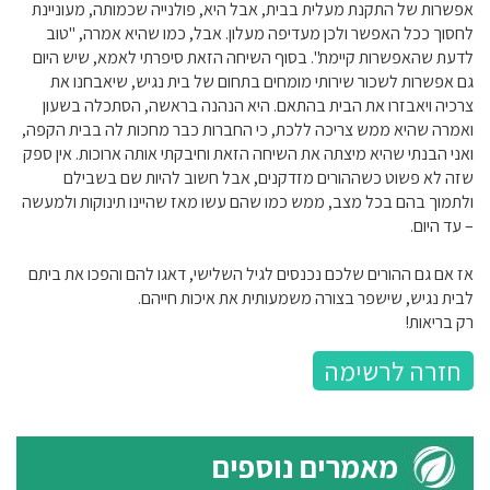
אפשרות של התקנת מעלית בבית, אבל היא, פולנייה שכמותה, מעוניינת
לחסוך ככל האפשר ולכן מעדיפה מעלון. אבל, כמו שהיא אמרה, "טוב
לדעת שהאפשרות קיימת". בסוף השיחה הזאת סיפרתי לאמא, שיש היום
גם אפשרות לשכור שירותי מומחים בתחום של בית נגיש, שיאבחנו את
צרכיה ויאבזרו את הבית בהתאם. היא הנהנה בראשה, הסתכלה בשעון
ואמרה שהיא ממש צריכה ללכת, כי החברות כבר מחכות לה בבית הקפה,
ואני הבנתי שהיא מיצתה את השיחה הזאת וחיבקתי אותה ארוכות. אין ספק
שזה לא פשוט כשההורים מזדקנים, אבל חשוב להיות שם בשבילם
ולתמוך בהם בכל מצב, ממש כמו שהם עשו מאז שהיינו תינוקות ולמעשה
– עד היום.
אז אם גם ההורים שלכם נכנסים לגיל השלישי, דאגו להם והפכו את ביתם
לבית נגיש, שישפר בצורה משמעותית את איכות חייהם.
רק בריאות!
חזרה לרשימה
מאמרים נוספים