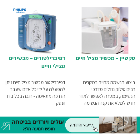
בהתקף לב - הקריטיות של מימד
ברגע נתון למעלה מ-500 איש.
הזמן. כל המידע במאמר שלפניך
כנסו לפרטים המלאים >>
סקשיין – מכשיר מציל חיים
דפיברילטורים – מכשירים
מצילי חיים
ביצוע הנשמה מחייב במקרים
דפיברילטור מכשיר מציל חיים ניתן
רבים סילוק נוזלים מדרכי
להפעלה על ידי כל אדם שעבר
הנשימה, במטרה לאפשר לאוויר
הדרכה מתאימה - חובה בכל בית
חדש למלא את קנה הנשימה
ועסק‏
ולהגיע לריאות. מכשיר סקשיין
מאפשר לבצע פעולה זו בצורה
האפקטיבית ביותר. כל הפרטים
אודות המכשיר מציל החיים
במאמר זה