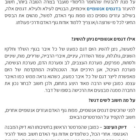
על מנת להבטיח שהחומר הלימודי מועבר בצורה הטובה ביותר, חשוב
להיעזר
בדגמים אנטומיים
איכותיים, הבנויים לעילא ולעילא. דגמים אלה,
בשילוב עזרים נוספים כמו מפות גוף האדם, למשל, מהווים את הבסיס
החיוני לכל מי שרוצה ו/או צריך ללמוד אודות גוף האדם ודרכי פעולתו.
אילו דגמים אנטומיים ניתן להשיג?
למעשה, ניצן להשיג היום דגם כמעט של כל איבר בגוף: השלד וחלקיו
השונים, גולגלות, עמוד השדרה, עיניים, איברי הרבייה, שרירים, מוח, שיניים
ולסתות, מפרקים, מערכת העצבים, לב ומערכת הדם, מערכת הנשימה,
מערכת העיכול, אגן הירכיים ועוד. הטכנולוגיה המתקדמת של היום
מאפשרת לייצר דגם של כל איבר כמעט, כשהוא נראה ממש כמו האיבר
עצמו. כמובן שיש הרבה מאוד היצע בתחום, ולכן חשוב לבחור נכון את
החברה ממנה מבצעים את הרכישה בסופו של דבר.
על מה חשוב לשים דגש?
לפני שרוכשים דגמים אנטומיים, מפות גוף האדם ועזרים אנטומיים אחרים,
חשוב להקפיד על הפרמטרים הבאים:
דיוק העיצוב
– כמובן שהפרמטר הראשון בחשיבותו הוא דיוק המבנה
·
האנטומי. אחרי הכול, כשלומדים אודות גוף האדם חשוב מאוד להכיר