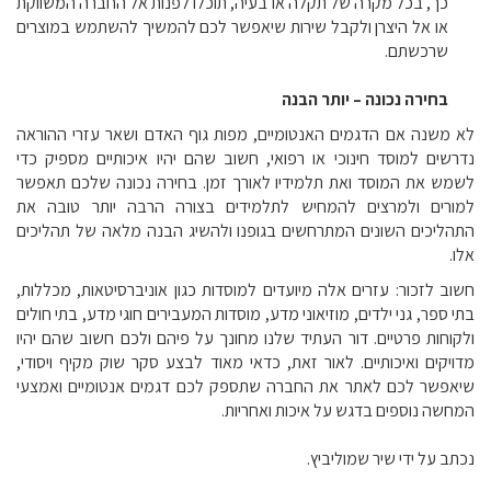
כך, בכל מקרה של תקלה או בעיה, תוכלו לפנות אל החברה המשווקת
או אל היצרן ולקבל שירות שיאפשר לכם להמשיך להשתמש במוצרים
שרכשתם.
בחירה נכונה – יותר הבנה
לא משנה אם הדגמים האנטומיים, מפות גוף האדם ושאר עזרי ההוראה
נדרשים למוסד חינוכי או רפואי, חשוב שהם יהיו איכותיים מספיק כדי
לשמש את המוסד ואת תלמידיו לאורך זמן. בחירה נכונה שלכם תאפשר
למורים ולמרצים להמחיש לתלמידים בצורה הרבה יותר טובה את
התהליכים השונים המתרחשים בגופנו ולהשיג הבנה מלאה של תהליכים
אלו.
חשוב לזכור: עזרים אלה מיועדים למוסדות כגון אוניברסיטאות, מכללות,
בתי ספר, גני ילדים, מוזיאוני מדע, מוסדות המעבירים חוגי מדע, בתי חולים
ולקוחות פרטיים. דור העתיד שלנו מחונך על פיהם ולכם חשוב שהם יהיו
מדויקים ואיכותיים. לאור זאת, כדאי מאוד לבצע סקר שוק מקיף ויסודי,
שיאפשר לכם לאתר את החברה שתספק לכם דגמים אנטומיים ואמצעי
המחשה נוספים בדגש על איכות ואחריות.
נכתב על ידי שיר שמוליביץ.