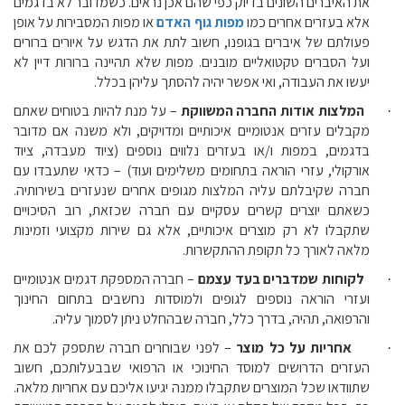
את האיברים השונים בדיוק כפי שהם אכן נראים. כשמדובר לא בדגמים
אלא בעזרים אחרים כמו
מפות גוף האדם
או מפות המסבירות על אופן
פעולתם של איברים בגופנו, חשוב לתת את הדגש על איורים ברורים
ועל הסברים טקטואליים מובנים. מפות שלא תהיינה ברורות דיין לא
יעשו את העבודה, ואי אפשר יהיה להסתך עליהן בכלל.
המלצות אודות החברה המשווקת
– על מנת להיות בטוחים שאתם
·
מקבלים עזרים אנטומיים איכותיים ומדויקים, ולא משנה אם מדובר
בדגמים, במפות ו/או בעזרים נלווים נוספים (ציוד מעבדה, ציוד
אורקולי, עזרי הוראה בתחומים משלימים ועוד) – כדאי שתעבדו עם
חברה שקיבלתם עליה המלצות מגופים אחרים שנעזרים בשירותיה.
כשאתם יוצרים קשרים עסקיים עם חברה שכזאת, רוב הסיכויים
שתקבלו לא רק מוצרים איכותיים, אלא גם שירות מקצועי וזמינות
מלאה לאורך כל תקופת ההתקשרות.
לקוחות שמדברים בעד עצמם
– חברה המספקת דגמים אנטומיים
·
ועזרי הוראה נוספים לגופים ולמוסדות נחשבים בתחום החינוך
והרפואה, תהיה, בדרך כלל, חברה שבהחלט ניתן לסמוך עליה.
אחריות על כל מוצר
– לפני שבוחרים חברה שתספק לכם את
·
העזרים הדרושים למוסד החינוכי או הרפואי שבבעלותכם, חשוב
שתוודאו שכל המוצרים שתקבלו ממנה יגיעו אליכם עם אחריות מלאה.