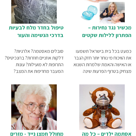
מכשיר נגד נחירות –
טיפול בחדר מלח לבעיות
הפתרון ללילות שקטים
בדרכי הנשימה והעור
כמעט בכל בית בישראל תשמעו
סובלים מאסטמה? אלרגיות?
את הוויכוח מי נוחר יותר חזק הגבר
דלקות אוזניים חוזרות? ברונכיטיס?
או האישה והאמת שלמרות השנוא
התרופות לא מועילות? עונות
מצחיק בטרוף הפרעות שינה
המעבר מחריפות את המצב?
כתוצאה מנחירות זה נושא רציני
מחפשים טיפול טבעי? חדר המלח
ביותר.
יכול לסייע לכם ללא תרופות וללא
מגע
אסתמה ילדים – כל מה
מחולל חמצן נייד - מזרים