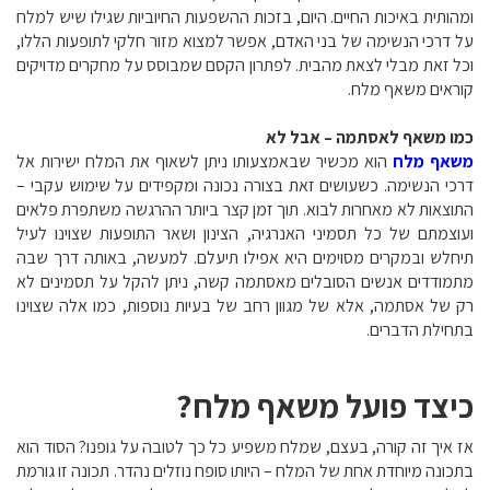
ומהותית באיכות החיים. היום, בזכות ההשפעות החיוביות שגילו שיש למלח
על דרכי הנשימה של בני האדם, אפשר למצוא מזור חלקי לתופעות הללו,
וכל זאת מבלי לצאת מהבית. לפתרון הקסם שמבוסס על מחקרים מדויקים
קוראים משאף מלח.
כמו משאף לאסתמה – אבל לא
משאף מלח
הוא מכשיר שבאמצעותו ניתן לשאוף את המלח ישירות אל
דרכי הנשימה. כשעושים זאת בצורה נכונה ומקפידים על שימוש עקבי –
התוצאות לא מאחרות לבוא. תוך זמן קצר ביותר ההרגשה משתפרת פלאים
ועוצמתם של כל תסמיני האנרגיה, הצינון ושאר התופעות שצוינו לעיל
תיחלש ובמקרים מסוימים היא אפילו תיעלם. למעשה, באותה דרך שבה
מתמודדים אנשים הסובלים מאסתמה קשה, ניתן להקל על תסמינים לא
רק של אסתמה, אלא של מגוון רחב של בעיות נוספות, כמו אלה שצוינו
בתחילת הדברים.
כיצד פועל משאף מלח?
אז איך זה קורה, בעצם, שמלח משפיע כל כך לטובה על גופנו? הסוד הוא
בתכונה מיוחדת אחת של המלח – היותו סופח נוזלים נהדר. תכונה זו גורמת