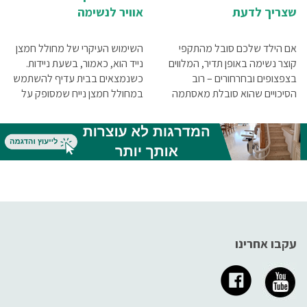
שצריך לדעת
אוויר לנשימה
אם הילד שלכם סובל מהתקפי
השימוש העיקרי של מחולל חמצן
קוצר נשימה באופן תדיר, המלווים
נייד הוא, כאמור, בשעת ניידות.
בצפצופים ובחרחורים – רוב
כשנמצאים בבית עדיף להשתמש
הסיכויים שהוא סובלת מאסתמה
במחולל חמצן נייח שמסופק על
ילדים. בין אם הוא כבר אובחן ובין
ידי קופת החולים בהמלצת הרופא.
אם עוד לא, חשוב כשהוריו תכירו
זאת על מנת לשמור על המכשיר
את הסיבות למחלה ואת תסמיניה
הנייד כך שיהיה מלא ומוכן
לשימוש ברגע שבו מעוניינים
לצאת מהבית.
עקבו אחרינו