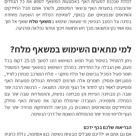
למלח שנכנס למערות האף באמצעות המשאף לספוג את כל הנוזלים
שהצטברו במערות האף ובשאר הסינוסים, ולטהר אותם מכל החיידקים
והווירוסים שנמצאים שם. בנוסף, לשאיפת המלח יש השפעה מיוחדת
במינה על המצב הנפשי; מי שעושה שימוש ב
משאף מלח
שואף אל תוך
גופו אוויר נקי וכתוצאה מכך חש תחושת זיכוך וטיהור נפלאה ומרגיעה.
למי מתאים השימוש במשאף מלח?
ניתן להתחיל בטיפול מגיל חמש. השימוש הינו למשך 25-15 דקות בכל
פעם, ואין הגבלה על התדירות. במהלך השימוש במשאף שואף המטופל
חומר פעיל המכיל גבישים של מלח מיוקני – מלח המורכב מנתרן כלוריד,
ממגנזיום ומסידן. חומרים אלה תורמים לספיחת הנוזלים ממערות האף
ומסייעים לאוויר נקי לחדור אל הגוף פנימה. התוצאה – הרגשה הרבה יותר
טובה הן מבחינה הפיזית והן מבחינה נפשית, והתמודדות טובה יותר עם
המחלה ותסמיניה. העובדה שהמלח מנקה את מערות האף מחלק
מהחיידקים ומהווירוסים השוכנים בו, מביאה להתחזקות מהירה יותר של
הגוף ולריפוי מהיר יותר מהמחלות השונות של דרכי הנשימה.
הבריאות שלכם בכף ידכם
אם גם אתם או ילדיכם סובלים מבעיות נשימה כגון אסתמה, נזלת כרונית