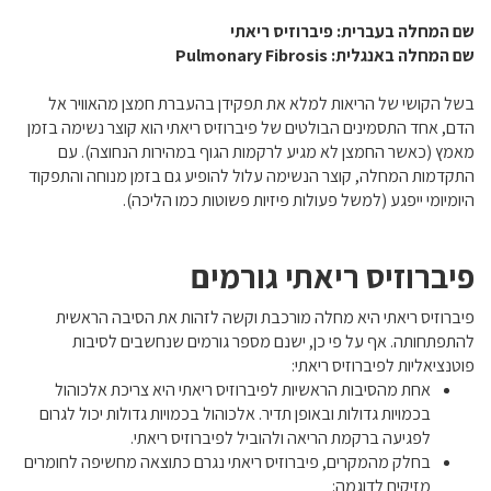
שם המחלה בעברית: פיברוזיס ריאתי
שם המחלה באנגלית: Pulmonary Fibrosis
בשל הקושי של הריאות למלא את תפקידן בהעברת חמצן מהאוויר אל
הדם, אחד התסמינים הבולטים של פיברוזיס ריאתי הוא קוצר נשימה בזמן
מאמץ (כאשר החמצן לא מגיע לרקמות הגוף במהירות הנחוצה). עם
התקדמות המחלה, קוצר הנשימה עלול להופיע גם בזמן מנוחה והתפקוד
היומיומי ייפגע (למשל פעולות פיזיות פשוטות כמו הליכה).
פיברוזיס ריאתי גורמים
פיברוזיס ריאתי היא מחלה מורכבת וקשה לזהות את הסיבה הראשית
להתפתחותה. אף על פי כן, ישנם מספר גורמים שנחשבים לסיבות
פוטנציאליות לפיברוזיס ריאתי:
אחת מהסיבות הראשיות לפיברוזיס ריאתי היא צריכת אלכוהול
בכמויות גדולות ובאופן תדיר. אלכוהול בכמויות גדולות יכול לגרום
לפגיעה ברקמת הריאה ולהוביל לפיברוזיס ריאתי.
בחלק מהמקרים, פיברוזיס ריאתי נגרם כתוצאה מחשיפה לחומרים
מזיקים לדוגמה: