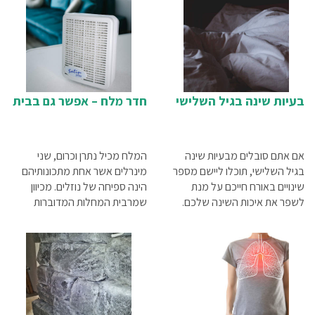
בעיות שינה בגיל השלישי
חדר מלח – אפשר גם בבית
אם אתם סובלים מבעיות שינה
המלח מכיל נתרן וכרום, שני
בגיל השלישי, תוכלו ליישם מספר
מינרלים אשר אחת מתכונותיהם
שינויים באורח חייכם על מנת
הינה ספיחה של נוזלים. מכיוון
לשפר את איכות השינה שלכם.
שמרבית המחלות המדוברות
סקרנו בשבילכם את הפתרונות
מאופיינות בלא מעט נוזלים, הרי
האפשריים.
שאם אותם מינרלים נשאפים אל
תוך הגוף פנימה, הם סופחים
אליהם את הנוזלים (ביחד עם
החיידקים ועם הווירוסים) ופותחים
את דרכי הנשימה