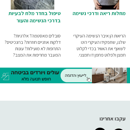
מחלות ריאה ודרכי נשימה
טיפול בחדר מלח לבעיות
בדרכי הנשימה והעור
הריאות הן איבר הנשימה העיקרי
סובלים מאסטמה? אלרגיות?
שלנו, שתפקידו העיקרי הינו
דלקות אוזניים חוזרות? ברונכיטיס?
לשאוף את האוויר בכדי לקלוט
התרופות לא מועילות? עונות
חמצן ולפלוט פחמן דו חמצני.
המעבר מחריפות את המצב?
החמצן עובר אל מערכת הדם,
מחפשים טיפול טבעי? חדר המלח
ואילו התאים בגוף זקוקים לחמצן
יכול לסייע לכם ללא תרופות וללא
כדי להתפתח ולפעול כשורה.ישנן
מגע
מספר מחלות ריאה, ובכתבה זו
בחרנו להתמקד בשלוש מהן:
אסתמה, COPD ויתר לחץ דם
ריאתי עורקי.
עקבו אחרינו