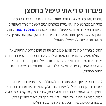
פיברוזיס ריאתי טיפול בחמצן
מצבים מסויימים של פיברוזיס ריאתי עשויים לבוא לידי ביטוי בהחמרה
מהירה בקוצר נשימה, שמובילה במקרים רבים לאשפוז. אחד הטיפולים
הניתנים במצבים אלו הוא טיפול בחמצן באמצעות
מחולל חמצן
. מחולל
חמצן למעשה אוסף אוויר מהסביבה בעזרת מדחס, מסנן את החמצן הנקי
ומווסת את זרימתו לאפו של המטופל.
הטיפול בעזרת מחולל חמצן אינו בולם את הנזקים לרקמת הריאות, אך
בהחלט מסייע להקל על הנשימה ועל הפעילות הגופנית, מסייע בהפחתת
ואף מניעת סיבוכים כתוצאה מרמות נמוכות של חמצן בדם, מפחית את
לחץ הדם העורקי בצד הימני של הלב ומשפר את איכות השינה ואיכות
החיים הכוללת.
טיפול בחמצן ניתן באמצעות חיבור למחולל חמצן לעתים בזמן שינה
ולעתים בזמן עירות או לכל שעות היום. חלק מהמטופלים נעזרים במחולל
חמצן נייד שמאפשר התניידות מחוץ לבית, אם כי במקרים קשים כשנחוצה
כמות חמצן גבוהה לאורך היום – יש צורך בקבלת טיפול בחמצן בבית
ובמקרים קשים במיוחד במסגרת אשפוז בבית חולים.