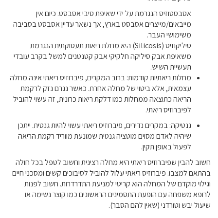
אסבסטוזיס הנגרמת על ידי שאיפת סיבי אסבסט. כיום אין
מייבאים/מייצרים אסבסט בארץ, אך נשאר עדיין אסבסט בסביבה
משימושי העבר.
סיליקוזיס (Silicosis) היא מחלת ריאות תעסוקתית הנגרמת
משאיפת אבק סיליקה חלקיקי אבק קטנטנים למשל בקרב עובדי
תעשיית השיש.
מחלות ריאתיות קודמות: ברוב המקרים, פיברוזיס ריאתי אינה מחלה
עצמאית, אלא ביטוי של מחלה אחרת. כאשר נגרם נזק לרקמת
הריאה כתוצאה ממחלות כמו דלקת ריאות כרונית, זה עשוי להוביל
לפיברוזיס ריאתי.
גנטיקה: במקרים נדירים, פיברוזיס ריאתי עשוי להיות גנטית. ייתכן
שיהיה לאדם מסוים מוטציה גנטית שמונעת מווריד רקמת הריאה
לפעול באופן תקין.
חשוב להבין שפיברוזיס ריאתי היא מחלה רצינית וחשוב לטפל בכל חולה
בהתאם למצבו. פיברוזיס ריאתי עלול להוביל לסיבוכים קשים ומסכני חיים
וגילוי מוקדם של המחלה הוא קריטי למניעת התדרדרות. חשוב לפנות
לרופא משפחה עם הופעת התסמינים הראשונים כמו קוצר נשימה או
שיעול יבש וטורדני (שאין להם הסבר).