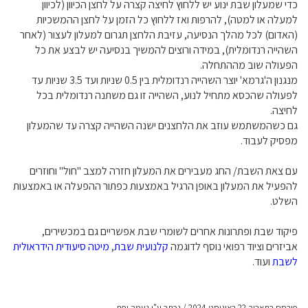
כדי שמעלון שבת ינוע יש ללחוץ לחיצה קצרה על לחצן הכיוון (לכיוון
למעלה או למטה), להרפות ואז ללחוץ כל הזמן על לחצן ההמשכיות
(האדום) לכל מהלך הנסיעה, עזיבת הלחצן תגרום למעלון לעצור (לאחר
השהייה רנדומלית), במידה ורוצים להמשיך בנסיעה יש לבצע את כל
הפעולה שוב מההתחלה.
מנגנון ה'גרמא' יוצר השהייה רנדומלית בין 0.5 שניות ועד 3.5 שניות עד
לפעולה שהכסא מתחיל לנוע, השהייה זו גם משתנה רנדומלית בכל
לחיצה.
גם כשהמשתמש עוזב את הלחצנים ישנה השהייה קצרה עד שהמעלון
מפסיק לעבוד.
עם צאת השבת/ החג מעבירים את המעלון חזרה למצב "חול" וחוזרים
להפעיל את המעלון באופן הרגיל באמצעות כפתור ההפעלה או באמצעות
השלט.
פיקוד שבת ופתרונות אחרים לשומרי שבת אפשריים גם במכשירים,
אביזרים וציוד רפואי נוסף לדוגמה
קלנועית שבת
,
מיטה סיעודית הידראולית
לשבת
ועוד.
פורסם בתאריך 22 באוגוסט 2024 / נכתב ע"י נעמה יפת