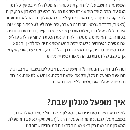
המשתמש היושב עליו להחזיק את כפתור ההפעלה לחוץ במשך כל זמן
הנסיעה. הרפיה של היד עוצרת מיד את תנועת המעלון. במעלון שבת, קיים
לחצן קפיצי נוסף שעליו האדם לוחץ לאחר שהמעלון כבר החל את תנועתו
(כאמור, בדרך ה'גרמא' המותרת בשבת, שתוארה לעיל). כפתור קפיצי זה
אינו יכול להפעיל דבר, אלא הוא רק ממשיך מצב קיים, דהיינו את התנועה
בכיוון הרצוי. המשתמש ממשיך להחזיק את הכפתור לחוץ עד להגיעו ליעד.
אם מסיבה בטיחותית כלשהי ירפה המשתמש את ידו מהלחצן - הכסא
ייעצר מיידית. גם ניתוק זה נעשה בדרך של 'גרמא', באמצעות סורק אקראי,
אך בקצב של זמינות גבוהה מאוד (כשנייה אחת).
ומה לגבי חיישני הבטיחות? החיישנים אינם מבוטלים בשבת. במצב רגיל
הם אינם מופעלים כלל, ורק אם אירעה תקלה, או חשש לתאונה, אזי הם
נכנסים לפעולה אוטומטית, ללא תלות באדם.
איך מופעל מעלון שבת?
לפני כניסת שבת מעבירים את המעלון ממצב חול למצב מעלון שבת.
במצב מעלון שבת כפתור ההפעלה הרגיל (הג'ויסטיק) לא עובד והפעלת
המעלון מתבצעת רק באמצעות הלחצנים המיוחדים שהותקנו.