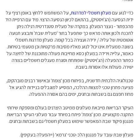
כדי לנוע עם
מעלון חשמלי למדרגות
, על המשתמש ללחוץ באופן רציף על
ידית הנסיעה (הג'ויסטיק), בהתאם לכיוון הנסיעה הרצוי. מיד עם הרפיית היד
מהכפתור - נעצר המעלון. במקרה של מעלית סטנדרטית רגילה ניתן
לתכנת ולכוון אותה מראש כך שתפעל בתור 'מעלית שבת' ותבצע תנועה
אוטומטית של עליה / ירידה ועצירה בכל קומה. מעלון מדרגות חשמלי
בשונה ממעלית אינו יכול לנוע מאליו מסיבות פרקטיות וכן מטעמי בטיחות.
כאמור, עלייה וירידה במעלון כסא מחייבות פעולה מתוכננת של לחיצה על
כפתור ההפעלה (הג'ויסטיק) שפותחת וסוגרת מעגלים חשמליים בצורה
ישירה. פעולות אלו אסורות בשבת.
טכנולוגיה הלכתית חדשנית, בפיתוח מכון 'צומת' ובאישור רבנים מובהקים,
מציעה פתרון טכני למצוות ההלכה, המסייע למוגבלים בניידות להגיע אל
מחוז חפצם גם בשבתות ובחגים, ימים בהם אסורה ההפעלה.
העיקר הבריאות מייבאת מעלונים ממיטב היצרנים בעולם ומספקת שירותי
התקנה מקצועיים. מכון 'צומת' פיתח במיוחד עבור מעלוני העיקר הבריאות
מנגנון פיקוד שבת המאפשר שימוש במעלון חשמלי גם בשבתות ובחגים.
מעלון שבת עובד על מנגנון הלכ-טכני 'גרמא' (=הפעלה בעקיפין).