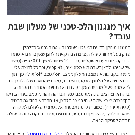
איך מנגנון הלכ-טכני של מעלון שבת
עובד?
המנגנון מותקן יחד עם המעלון ופעולתו בשיטת ה'גרמא' כדלהלן:
סורק בעל מחזור פעולה קצרצרה בודק את הלחצן שאין בו זרם או מתח.
הבדיקה מתבצעת אוטומטית מידי כ-10 שניות למשך 0.01 שנייה (מאית
של שנייה). לחצן השבת הוא מסוג יציב, ולא קפיצי, וכך כל לחיצה עליו
משנה בקביעות את מצב המעלון ממצב 'on'למצב 'off' או להיפך. תוך
כדי הלחיצה על הלחצן לא מתרחש דבר, משום שהחוטים של הלחצן הם
ללא מתח פעיל מרבית הזמן. רק עם בוא התנועה המחזורית הקרובה,
יבדק הלחצן האם שינה את מצבו מאז הבדיקה הקודמת. אם בעת הבדיקה
הקצרצרה ימצא שהיה שינוי במצב הלחצן, אזי תתרחש התוצאה הרצויה
(עליה או ירידה). כמובן שקיימת אבטחה אלקטרונית שלעולם לא יקרה
שהאדם ילחץ על הלחצן ובו-זמנית תתרחש תוצאה, במקרה כזה הפעולה
תידחה לסריקה הבאה.
כאמור, בשל סיבות בטיחותיות, הפעלת
מעלון מדרגות חשמלי
מחייבת את