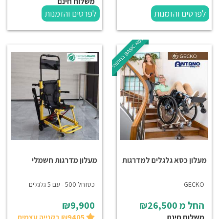
משלוח חינם
לפרטים והזמנות
לפרטים והזמנות
כ
!
C
ס
א
B
A
S
I
ב
מ
ת
נ
ה
מעלון כסא גלגלים למדרגות
מעלון מדרגות חשמלי
GECKO
כסזחל 500 - עם 5 גלגלים
החל מ
₪26,500
₪9,900
משלוח חינם
₪9405 בקנייה עצמית