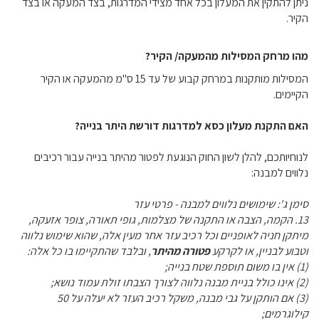
ניתן להתקין את המעלון בכל אחד מצידי המדרגות, בצד המעקה או בצד
הקיר.
מהו מרחק המסילות מהמעקה/ הקיר?
המסילות מותקנות במרחק קבוע של עד 15 ס"מ מהמעקה או הקיר
הקיימים.
האם התקנת מעלון כסא למדרגות דורשת היתר בנייה?
לנוחיותכם, להלן לשון החוק הנוגעת לפטור מהיתר בנייה עבור רכיבים
נלווים למבנה:
סימן ג': שימושים נלווים למבנה - פרטי עזר
13. הקמה, הצבה או התקנה של מצלמות, גופי תאורה, צופר אזעקה,
מיתקן חניה לאופניים וכל רכיב עזר אחר מעין אלה, שהוא שימוש נלווה
וטבוע לבניין, או לקרקע
פטורה מהיתר
, ובלבד שהתקיימו בו כל אלה:
(1) אין בו משום תוספת שטח בנייה;
(2) אינו כולל בניית מבנה נלווה לצורך הצבתו זולת עמוד נושא;
(3) אם הותקן על גבי מבנה, משקל רכיב העזר לא יעלה על 50
קילוגרמים;