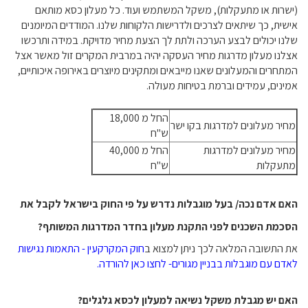
(ישרות או מתעקלות), משקל המשתמש ועוד. כל מעלון כסא מותאם
אישית, כך שיתאים לצרכים ולדרישות הלקוחות שלנו. המודדים המיומנים
שלנו יכולים לבצע הערכה ולתת לך הצעת מחיר מדויקת. במידה ותרכשו
אצלנו מעלון מדרגות מחיר העסקה יהיה במרבית המקרים זול מאשר אצל
המתחרים והמעלונים שאנו מייבאים ומתקינים מיוצרים באירופה איכותיים,
אמינים, עמידים וברמת בטיחות מעולה.
החל מ 18,000
מחיר מעלונים למדרגות בקו ישר
ש"ח
מחיר מעלונים למדרגות
החל מ 40,000
מתעקלות
ש"ח
האם אדם נכה/ בעל מוגבלות נדרש על פי החוק בישראל לקבל את
הסכמת השכנים לפני התקנת מעלון בחדר המדרגות המשותף?
את התשובה המלאה לכך ניתן למצוא ב
חוק המקרקעין - התאמות נגישות
לאדם עם מוגבלות בבניין מגורים- לחצו כאן להורדה.
האם יש מגבלת משקל נשיאה למעלון לכסא גלגלים?