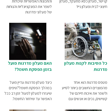
קו ישר, מעלון כסא מתעקל, מעלון
והתכונות האפשריות שיכולות
חיצוני לבית ומעלון נייד
לשפר את הפונקציונליות והנוחות
של מעלוני מדרגות
כל הסיבות לקנות מעלון
האם מעלון מדרגות פועל
מדרגות
בזמן הפסקת חשמל?
מטפס מדרגות הוא אחד
כיצד מעלון מדרגות עדיין פועל
מהמוצרים החשובים ביותר לסייע
במהלך הפסקת חשמל?טיפים
ולשפר את איכות חייהם של
שיעזרו למעלון לפעול זמן רב ככל
קשישים, נכים או אנשים עם
האפשר עד שיחזור החשמל.
מוגבלות פיזית היושבים על כיסא
גלגלים. לפניך 5 סיבות עיקריות,