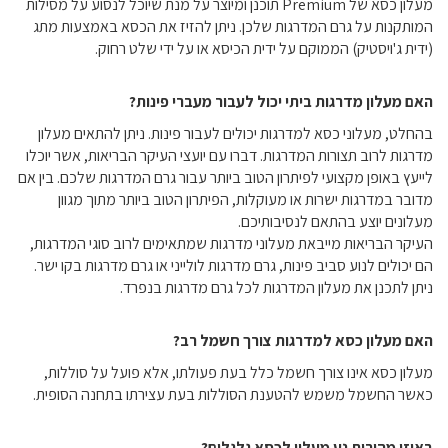
מעלון כסא של Premium תוכנן ומיוצר על מנת שיוכל לנסוע על מסילות
המותקנות על גרם המדרגות שלכן. ניתן להזיז את הכסא באמצעות מתג
(ידית ג'ויסטיק) הממוקם על ידית הכיסא או על ידי שלט רחוק.
האם מעלון מדרגות ביתי יכול לעבור מעברי פינות?
בהחלט, מעלוני כסא למדרגות יכולים לעבור פינות. ניתן להתאים מעלון
מדרגות לרוב תצורות המדרגות. דברו עם יועצי העיקר הבריאות, אשר יוכלו
לייעץ באופן מקצועי לפיתרון הטוב ביותר עבור גרם המדרגות שלכם. בין אם
מדובר במדרגות ישרות או מעוקלות, הפיתרון הטוב ביותר מתוך מגוון
מעלונים יוצע בהתאם לנסיבותיכם.
העיקר הבריאות מייבאת מעלוני מדרגות שמתאימים לרוב סוגי המדרגות,
הם יכולים לנוע סביב פינות, גרם מדרגות לולייני או גרם מדרגות בקו ישר.
ניתן לתכנן את מעלון המדרגות לכל גרם מדרגות בנפרד.
האם מעלון כסא למדרגות צורך חשמל רב?
מעלון כסא אינו צורך חשמל כלל בעת פעולתו, אלא פועל על סוללות,
כאשר החשמל משמש להטענת הסוללות בעת עצירתו בתחנה הסופית.
באיזו מהירות נע מעלון לכסא גלגלים?