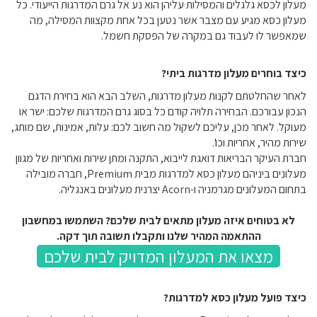
מעלון לכסא גלגלים והמסילות עליהן הוא נע אל גרם המדרגות הייעודי. כל
מעלון כסא מגיע עם מצבר אשר נטען בכל אחת מקצוות המסילה, מה
שמאפשר לו לעבוד גם במקרה של הפסקת חשמל.
כיצד בוחרים מעלון מדרגות ביתי?
לאחר שהחלטתם לקנות מעלון מדרגות, השלב הבא הוא בחירת הדגם
הנכון עבורכם. הבחירה תלויה קודם כל בסוג גרם המדרגות שלכם: ישר או
מעוקל. לאחר מכן, עליכם לשקול מה חשוב לכם: עלות, אמינות, שם מותג,
שירות מהיר, אחריות וכו'.
חברת העיקר הבריאות דואגת לייבוא, התקנה ומתן שירות ואחריות של מגוון
מעלונים ביניהם מעלון כסא למדרגות מבית Premium, חברה מובילה
בתחום המעלונים מגרמניה ו-Acorn יצרנית מעלונים באנגליה.
לא בטוחים איזה מעלון מתאים לבית שלכם? השתמשו במחשבון
ההתאמה המהיר שלנו ותקבלו תשובה תוך דקה.
מצאו את המעלון המדויק לבית שלכם
כיצד פועל מעלון כסא למדרגות?