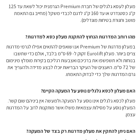
מעלון לעסא גלגלים של חברת Premium הגרמנית יכול לשאת עד 125
ק"ג כסטנדרט או עד 160 ק"ג לדגם לכבדי משקל (מחייב גם התאמת
מושב וחגורת בטיחות מוגדלים).
מהו רוחב המדרגות הנחוץ להתקנת מעלון כסא למדרגות?
במעלון מדרגות של Premium אנו שואפים להתאים אפילו לגרמי מדרגות
צרים ביותר. מעלון Eurolift זקוק ל- 69 ס"מ בלבד, אולם כדי שתשבו
בנוחות ולא תשפשפו את ברכיכם ואצבעות רגליכם בקירות מומלץ מינימום
של 72 ס"מ. היועצים של העיקר הבריאות יוכלו לבצע מדידה ולהעריך את
גרם המדרגות שלך כדי לבדוק התאמתו.
האם מעלון לכסא גלגלים נוסע על המעקה הקיים?
מעלון לכסא גלגלים אינו נוסע על המעקה ולמעשה אין ביניהם שום קשר.
המעלון נוסע על מסילות עצמאיות משלו אשר מותקנות לרוב על המדרגות
עצמן.
האם ניתן להתקין את מעלון מדרגות רק בצד של המעקה?