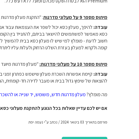
Premium
הוא לבטח השקט מכולם ופועל ללא רעש כלל.
מיתוס מספר 9 על מעלוני מדרגות
: "התקנת מעלון מדרגות ה
עובדה:
להיפך, מעלון כסא יכול לשפר את העצמאות עבור אנש
כסא מאפשר למשתמשים להישאר בביתם, להתנייד בין הקומות בב
חשוב לדעת - מומלץ למי שיש לו מעלון כסא בבית להמשיך להש
קומה ולקרוא למעלון בעזרת השלט הרחוק ולעלות עליו ליתרת
מיתוס מספר 10 על מעלוני מדרגות:
"מעלון מדרגות מיועד 
עובדה:
קיימת אפשרות השכרת מעלון שישמש כפתרון זמני במה
להוצאות של שיפוץ גדול בבית או מעבר לדירה חד-קומתית, התק
מה מומלץ?
מעלון מדרגות חדש, משומש, יד שנייה או להשכר
אם יש לכם עדיין שאלות בכל הנוגע להתקנת מעלוני כסא
פורסם בתאריך 03 בינואר 2024 / נכתב ע"י נעמה יפת