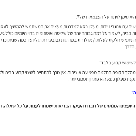
יא סימן לויתור על העצמאות שלי".
ים עם אתגרי ניידות. מעלון כסא למדרגות מעצים את המשתמש להמשיך לעסוק ב
ית, לשמור על רמה גבוהה יותר של שליטה ואוטונומיה בחיי היומיום כולל גישה
תמש חלקית לעלות ו/ או לרדת במדרגות גם בעזרת רגליו עד כמה שניתן כדי לש
 הדרך.
לשימוש קבוע בלבד".
לך תקופת החלמה מפציעה או ניתוח. אין צורך להתחייב לשינוי קבוע בבית ול
נת מעלון כסא היא פתרון חסכוני יותר.
ה?
 היועצים המנוסים של חברת העיקר הבריאות ישמחו לענות על כל שאלה. ה