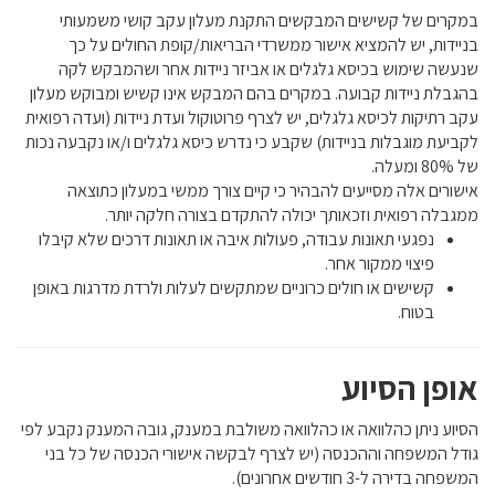
במקרים של קשישים המבקשים התקנת מעלון עקב קושי משמעותי
בניידות, יש להמציא אישור ממשרדי הבריאות/קופת החולים על כך
שנעשה שימוש בכיסא גלגלים או אביזר ניידות אחר ושהמבקש לקה
בהגבלת ניידות קבועה. במקרים בהם המבקש אינו קשיש ומבוקש מעלון
עקב רתיקות לכיסא גלגלים, יש לצרף פרוטוקול ועדת ניידות (ועדה רפואית
לקביעת מוגבלות בניידות) שקבע כי נדרש כיסא גלגלים ו/או נקבעה נכות
של 80% ומעלה.
אישורים אלה מסייעים להבהיר כי קיים צורך ממשי במעלון כתוצאה
ממגבלה רפואית וזכאותך יכולה להתקדם בצורה חלקה יותר.
נפגעי תאונות עבודה, פעולות איבה או תאונות דרכים שלא קיבלו
פיצוי ממקור אחר.
קשישים או חולים כרוניים שמתקשים לעלות ולרדת מדרגות באופן
בטוח.
אופן הסיוע
הסיוע ניתן כהלוואה או כהלוואה משולבת במענק, גובה המענק נקבע לפי
גודל המשפחה וההכנסה (יש לצרף לבקשה אישורי הכנסה של כל בני
המשפחה בדירה ל-3 חודשים אחרונים).