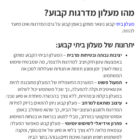
מהו מעלון מדרגות קבוע?
מעלון ביתי
קבוע נשאר מותקן באופן קבוע על גרם המדרגות ואינו מיועד
להזזה.
יתרונות של מעלון ביתי קבוע:
יציבות גבוהה ובטיחות מרבית
– המעלון הביתי הקבוע מותקן
באמצעות עיגון חזק ויציב למדרגות ולרצפה, מה שמבטיח שימוש
בטוח לאורך זמן ומונע תזוזות או תנודות שעלולות לסכן את
המשתמש.
תפעול פשוט
– המערכת החשמלית של המעלון מתוכננת להיות
אינטואיטיבית וקלה להפעלה, כך שכל משתמש יכול לשלוט
במעלון בקלות ובמהירות, ללא צורך בהכשרה מיוחדת או סיוע טכני.
עיצוב מותאם למרחב
– מעלון קבוע ניתן להתאים בדיוק למידות
המדרגות ולסגנון העיצובי של הבית, כך שהוא משתלב באופן
אסתטי ומקצועי במרחב, מבלי לפגוע בנראות או בנוחות השימוש.
פתרון אידיאלי לשימוש יומיומי
– מעלון קבוע מאפשר הפעלה
עצמאית מלאה ללא צורך בליווי או סיוע של אדם נוסף, ומקנה
למשתמש חופש תנועה ואיכות חיים גבוהה בתוך הבית