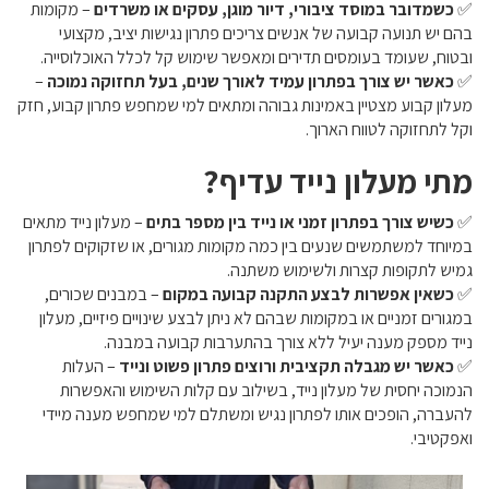
✅
כשמדובר במוסד ציבורי, דיור מוגן, עסקים או משרדים
– מקומות
בהם יש תנועה קבועה של אנשים צריכים פתרון נגישות יציב, מקצועי
ובטוח, שעומד בעומסים תדירים ומאפשר שימוש קל לכלל האוכלוסייה.
✅
כאשר יש צורך בפתרון עמיד לאורך שנים, בעל תחזוקה נמוכה
–
מעלון קבוע מצטיין באמינות גבוהה ומתאים למי שמחפש פתרון קבוע, חזק
וקל לתחזוקה לטווח הארוך.
מתי מעלון נייד עדיף?
✅
כשיש צורך בפתרון זמני או נייד בין מספר בתים
– מעלון נייד מתאים
במיוחד למשתמשים שנעים בין כמה מקומות מגורים, או שזקוקים לפתרון
גמיש לתקופות קצרות ולשימוש משתנה.
✅
כשאין אפשרות לבצע התקנה קבועה במקום
– במבנים שכורים,
במגורים זמניים או במקומות שבהם לא ניתן לבצע שינויים פיזיים, מעלון
נייד מספק מענה יעיל ללא צורך בהתערבות קבועה במבנה.
✅
כאשר יש מגבלה תקציבית ורוצים פתרון פשוט ונייד
– העלות
הנמוכה יחסית של מעלון נייד, בשילוב עם קלות השימוש והאפשרות
להעברה, הופכים אותו לפתרון נגיש ומשתלם למי שמחפש מענה מיידי
ואפקטיבי.