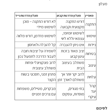
מעלון:
מאפיין
מעלון מדרגות קבוע
מעלון מדרגות נייד
דורש התקנה
לא דורש התקנה – מוכן
התקנה
מקצועית וקבועה
לשימוש מיידי
לשימוש יומיומי,
שימוש
לשימוש מזדמן, דורש מלווה
עצמאי וללא ליווי
ניידות
אינו ניתן להעברה
קל להובלה ולאחסון
י ציב מאוד בזכות
לשמירה על יציבות חובה
בטיחות
עיגון קבוע
לעבור הדרכה לתפעול נכון
משתלב בעיצוב
ל רוב פונקציונלי ופחות
עיצוב
הבית
משתלב עיצובית
לרוב יקר יותר אך
פתרון זמני, חסכוני בטווח
עלויות
משתלם לאורך זמן
הקצר
קהל
בתי מגורים,
מבקרים, מטיילים, משפחות
יעד
מוסדות, עסקים
עם צרכים זמניים
עיקרי
לסיכום