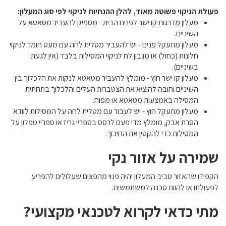
פעולת הניקוי פשוטה מאוד, להלן ההנחיות לניקוי לפי סוג המעלון:
מעלון מדרגות קו ישר לפנים הבית - מספיק להעביר מטאטא על
השיניים.
מעלון מתעקל פנים - יש להעביר מטלית לחה עם מעט חומר לניקוי
חלונות (כחול) או מגבון לח לניקוי המסילות בלבד (אין לגעת
בשיניים).
מעלון קו ישר חוץ - מומלץ להעביר מטאטא לנקות את הלכלוך בין
השיניים וחובה להוציא את הצטברות העלים והלכלוך בתחתית
המסילה באמצעות מטאטא או מפוח.
מעלון מתעקל חוץ - יש לעבור עם מטלית לחה על המסילות לוודא
הסרת אבק, מומלץ מדי פעם לרסס בספריי גריז או ספריי טפלון על
המסילות כדי להקטין את החיכוך.
שמירה על אזור נקי
הקפידו שהאזור סביב המעלון יהיה פנוי מחפצים שעלולים להפריע
לפעולתו או להוות סכנה למשתמשים.
מתי כדאי לקרוא לטכנאי מקצועי?