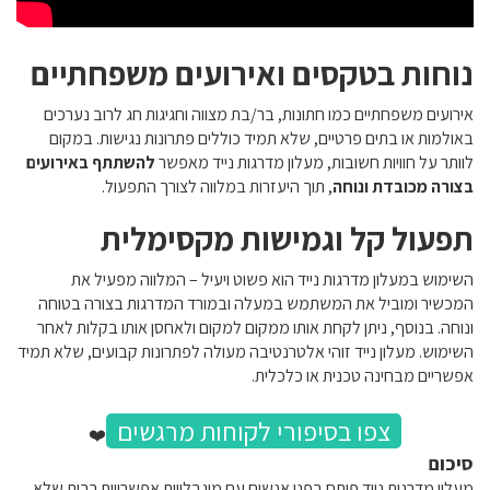
נוחות בטקסים ואירועים משפחתיים
אירועים משפחתיים כמו חתונות, בר/בת מצווה וחגיגות חג לרוב נערכים
באולמות או בתים פרטיים, שלא תמיד כוללים פתרונות נגישות. במקום
לוותר על חוויות חשובות, מעלון מדרגות נייד מאפשר
להשתתף באירועים
בצורה מכובדת ונוחה
, תוך היעזרות במלווה לצורך התפעול.
תפעול קל וגמישות מקסימלית
השימוש במעלון מדרגות נייד הוא פשוט ויעיל – המלווה מפעיל את
המכשיר ומוביל את המשתמש במעלה ובמורד המדרגות בצורה בטוחה
ונוחה. בנוסף, ניתן לקחת אותו ממקום למקום ולאחסן אותו בקלות לאחר
השימוש. מעלון נייד זוהי אלטרנטיבה מעולה לפתרונות קבועים, שלא תמיד
אפשריים מבחינה טכנית או כלכלית.
צפו בסיפורי לקוחות מרגשים
❤️
סיכום
מעלון מדרגות נייד פותח בפני אנשים עם מוגבלויות אפשרויות רבות שלא