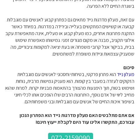
בשגרת החיים ללא הפרעה.
עם זאת, מעלון מדרגות נייד מתאים גם כפתרון קבוע לאנשים עם מוגבלות
קבועה או קשישים המתקשים בעלייה ובירידה במדרגות. במיוחד כאשר
התקנת פתרונות אחרים, כמו מעלון קבוע או מעלית, אינה מתאפשרת עקב
אילוצי תקציב, מבנה או מקום מגורים זמני. גמישותו מאפשרת שימוש
בבית, בביקור אצל קרובי משפחה או בעת יציאה למקומות ציבוריים, מה
שמעניק עצמאות וניידות משופרת למשתמשים.
סיכום
מעלון נייד
הוא פתרון פרקטי, בטיחותי וחסכוני לאנשים עם מוגבלויות
הזקוקים לעזרה במעבר בין קומות. הוא מעניק גמישות מרבית, נוחות
ושימוש בטוח, תוך הימנעות מהצורך בהתאמות מבניות יקרות. למרות שהוא
מחייב ליווי של אדם נוסף, היתרונות הרבים שלו הופכים אותו לכלי חיוני
בשיפור איכות החיים של אנשים עם מוגבלויות ובני משפחותיהם.
אם אתם מתלבטים האם מעלון מדרגות נייד הוא הפתרון הנכון
עבורכם, התקשרו אלינו עוד היום לקבלת ייעוץ חינם!
072-2159090