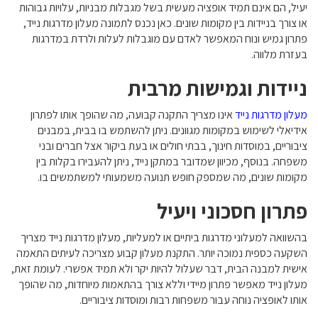
יעיל, הם אינם תמיד אופציה מעשית בשל מגבלות מבניות, עלויות גבוהות
או צורך בניידות בין מקומות שונים. כאן נכנס לתמונה מעלון מדרגות נייד,
פתרון גמיש ונוח המאפשר לאדם עם מוגבלות לעלות ולרדת במדרגות
בעזרת מלווה.
ניידות וגמישות מרבית
מעלון מדרגות נייד
אינו מצריך התקנה קבועה, מה שהופך אותו לפתרון
אידיאלי לשימוש במקומות מגוונים. ניתן להשתמש בו בבית, במבנים
ציבוריים, במוסדות חינוך, בבתי חולים או בעת ביקור אצל חברים ובני
משפחה. בנוסף, מכיוון שמדובר במתקן נייד, ניתן להעבירו בקלות בין
מקומות שונים, מה שמספק חופש תנועה משמעותי למשתמשים בו.
פתרון חסכוני ויעיל
בהשוואה למעלוני מדרגות ביתיים או למעליות, מעלון מדרגות נייד מצריך
השקעה כספית נמוכה יותר. התקנת מעלון קבוע מצריכה לעיתים התאמה
אישית למבנה הבית, דבר שעלול להיות יקר ולא תמיד אפשרי. לעומת זאת,
מעלון נייד מאפשר פתרון מיידי וללא צורך בהתאמות מיוחדות, מה שהופך
אותו לאופציה נוחה עבור משפחות רבות ומוסדות ציבוריים.