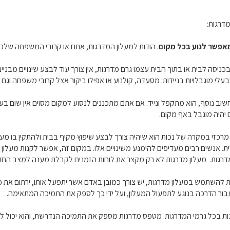
פשר לנוע בכל מקום
. הודות למעלון המדרגות, אתם או קרובי המשפחה שלכ
ניסה לבית או בתוך הבית עצמו גרם מדרגות, אין צורך עוד לבצע שינויים מבניים
לי מוגבלויות בניידות: מסעדה, קולנוע או אפילו ביקור אצל קרובי משפחה וגם
 חשוב נוסף, הוא מתקפל ונייד. אם אתם מתכננים לנסוע למקום מסוים אין שום
יהיה מוגבל באף מקום.
מרכזי במקרה של נכות הוא שיהיה צורך לבצע שיפוץ מקיף בבית ולהתקין בו מעל
. אנשים רבים מעדיפים להימנע משינויים אלו. במקום זה, אפשר לקנות מעלון 
דרגות. מעלון מדרגות לא רק מקצר את לוחות הזמנים לקבלת מענה למצב החדש
 להשתמש במעלון מדרגות, יש צורך כמובן באדם אשר יתפעל אותו, ירתום את כסא
ור הדרכה בנוגע לתפעול המעלון, ועל ידי כך לספק את התמיכה המתאימה.
ת בכל גרמי המדרגות. מטפס מדרגות מספק את התמיכה הנדרשת, והוא יכול להת