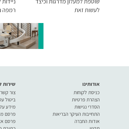
שוטפת למעלון מדרגות וכיצד
ניידות 
לעשות זאת
רמפה נ
חשוב ל
ניידת ל
במאמר 
אודותינו
שירות ל
כניסת לקוחות
צור קשר
הצהרת פרטיות
ביטול ע
הסדרי נגישות
מידע על
התחייבות העיקר הבריאות
פרסם מו
אודות החברה
פרסם אצ
תקנון
כתובת מ