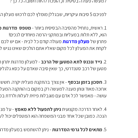
למעשה פעולה בסיסית זו, הופכת להיות חשובה כל כך?
לפניכם 5 סיבות עיקריות, שבגללן מומלץ לכם לרכוש מעלון המדרגות:
1. ראשית, נתחיל מהסיבה הבסיסית ביותר -
מטפס מדרגות מא
הוא, ללא תלות במעליות ובמתקני הרמה מיוחדים לנכים!
פתרון של
מעלון מדרגות
מעולה קודם כל לבית - אם יש לכם בכ
לקחת את המעלון לכל מקום שאליו אתם הולכים שאינו נגיש לבע
2.
נייד ונכנס לתא המטען של הרכב
- למעלון מדרגות יתרון
מטען של רכב סטנדרטי, כך שאין סיבה שאדם על כסא גלגלים 
3.
חסכון בזמן ובכסף
- אין צורך בהתקנת מעלית יקרה. חשש 
ארוכה מאוד ונותן מענה למעשה רק במקום בו הותקנה המעלית
עושה - מאפשר לכל אדם עם מוגבלות פיזית לעלות ולרדת במ
4. לאחר הדרכה מקצועית
ניתן לתפעול ללא מאמץ
- על מנת
הנכה. כמובן שכל אחד מבני המשפחה הוא המטפלים יכול לעב
5.
מתאים לכל גרמי המדרגות
- ניתן להשתמש במעלון מדרגו