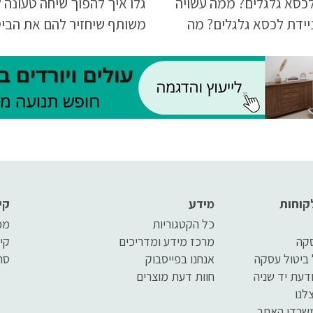
לכסא גלגלים? ממה עשויה
גלו איך להפוך שיחה טעונה 
יידת לכסא גלגלים? מה
משותף שיחזיר להם את הביט
בדוק לפני שבוחרים רמפה
והחופש בתוך הבית.
כסא גלגלים? כל התשובות
שלפניכם
קוחות
מידע
קי
כל הקטגוריות
מפ
סקה
מרכז מידע ומדריכים
קי
 ביטול עסקה
אנחנו בפייסבוק
סר
דעת יד שניה
חוות דעת מוצרים
לנו
שרדי האתר