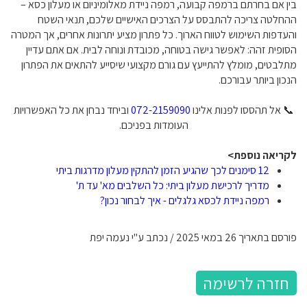
בין אם בחרתם ברמפה קבועה, רמפה ניידת מאלומיניום או מעלון כסא –
ההחלטה צריכה להתבסס על הצרכים האישיים שלכם, תנאי השטח
והעדפות השימוש לטווח הארוך. כל פתרון מציע יתרונות אחרים, אך המטרה
הסופית זהה: לאפשר גישה בטוחה, מכובדת ונוחה לבית. אם אתם עדיין
מתלבטים, מומלץ להתייעץ עם גורם מקצועי שיסייע להתאים את הפתרון
הנכון ביותר עבורכם.
📞 אל תהססו לפנות אלינו
072-2159090
וביחד נבחן את כל האפשרויות
העומדות בפניכם.
לקריאה נוספת>
12 סימנים לכך שהגיע הזמן להתקין מעלון מדרגות ביתי
מדריך לרכישת מעלון ביתי: כל השלבים מא' עד ת'
רמפה ניידת לכסא גלגלים - איך לבחור נכון?
פורסם בתאריך 26 במאי 2025 / נכתב ע"י נעמה יפת
חזרה לרשימה