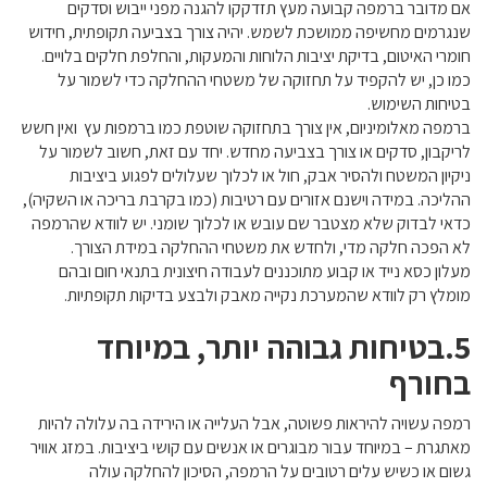
אם מדובר ברמפה קבועה מעץ תזדקקו להגנה מפני ייבוש וסדקים
שנגרמים מחשיפה ממושכת לשמש. יהיה צורך בצביעה תקופתית, חידוש
חומרי האיטום, בדיקת יציבות הלוחות והמעקות, והחלפת חלקים בלויים.
כמו כן, יש להקפיד על תחזוקה של משטחי ההחלקה כדי לשמור על
בטיחות השימוש.
ברמפה מאלומיניום, אין צורך בתחזוקה שוטפת כמו ברמפות עץ ואין חשש
לריקבון, סדקים או צורך בצביעה מחדש. יחד עם זאת, חשוב לשמור על
ניקיון המשטח ולהסיר אבק, חול או לכלוך שעלולים לפגוע ביציבות
ההליכה. במידה וישנם אזורים עם רטיבות (כמו בקרבת בריכה או השקיה),
כדאי לבדוק שלא מצטבר שם עובש או לכלוך שומני. יש לוודא שהרמפה
לא הפכה חלקה מדי, ולחדש את משטחי ההחלקה במידת הצורך.
מעלון כסא נייד או קבוע מתוכננים לעבודה חיצונית בתנאי חום ובהם
מומלץ רק לוודא שהמערכת נקייה מאבק ולבצע בדיקות תקופתיות.
5.בטיחות גבוהה יותר, במיוחד
בחורף
רמפה עשויה להיראות פשוטה, אבל העלייה או הירידה בה עלולה להיות
מאתגרת – במיוחד עבור מבוגרים או אנשים עם קושי ביציבות. במזג אוויר
גשום או כשיש עלים רטובים על הרמפה, הסיכון להחלקה עולה