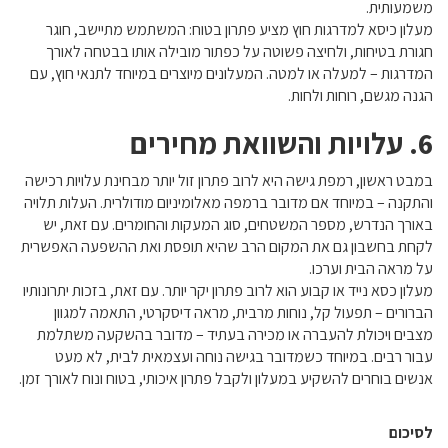
משמעותית.
מעלון כיסא למדרגות חוץ מציע פתרון בטוח: המשתמש מתיישב, חוגר
חגורת בטיחות, ולחיצה פשוטה על כפתור מובילה אותו בבטחה לאורך
המדרגות – למעלה או למטה. המעלונים מיוצרים במיוחד לתנאי חוץ, עם
הגנה מגשם, רוחות ולחות.
6. עלויות והשוואת מחירים
במבט ראשון, רמפת גישה היא לרוב פתרון זול יותר מבחינת עלויות רכישה
והתקנה – במיוחד אם מדובר ברמפה מאלומיניום מודולרית. העלות תלויה
באורך הנדרש, מספר המשטחים, סוג המעקות והחומרים. עם זאת, יש
לקחת בחשבון גם את המקום הרב שהיא תופסת ואת ההשפעה האפשרית
על מראה הבית וערכו.
מעלון כסא נייד או קבוע הוא לרוב פתרון יקר יותר. עם זאת, בזכות יתרונותיו
הברורים – תפעול קל, נוחות מרבית, מראה דיסקרטי, התאמה למגוון
מצבים ויכולת להעברה או מכירה בעתיד – מדובר בהשקעה משתלמת
עבור רבים. במיוחד כשמדובר בגישה נוחה ועצמאית לבית, לא מעט
אנשים בוחרים להשקיע במעלון ולקבל פתרון איכותי, בטוח ונוח לאורך זמן.
לסיכום