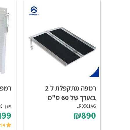
רמפה מתקפלת ל 2
רמפה
באורך של 60 ס"מ
LR0501AG
אורך 180 ס"מ
499
₪890
₪1394 בקנייה עצמית