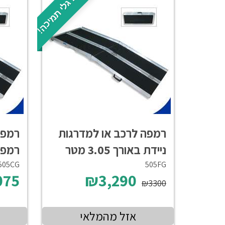
מומלץ + רגלי תמיכה!
רמפה לרכב או למדרגות
רמפה
ניידת באורך 3.05 מטר
מטר
505CG
505FG
075
₪3,290
₪3300
אזל מהמלאי