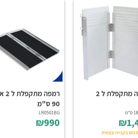
 מתקפלת ל 2
רמפה מתק
90 ס"מ
LR0501BG
₪990
₪1,