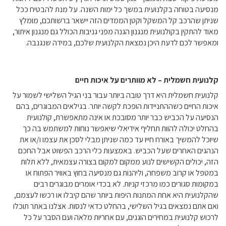
מנסיעה בטוחה בקלנועית במשך כל ימות השנה. על מנת להבטיח ככל
שניתן שהרכב קל המשקל וקטן הממדים הזה יישאר ברשותכם, מומלץ
מאוד להתקין בקולנועית מנגנון הגנה מפני גניבות הכולל גם מנגנון איתור,
ומאפשר לכם לדעת היכן נמצאת הקלנועית שלכם, במידה שנגנבה.
קלנועית חשמלית – לא מוותרים על איכות חיים
קלנועית חשמלית היא דרך טובה ביותר עבור בני הגיל השלישי לשמור על
איכות החיים כשההתניידות הופכת לקשה יותר. בגילאים המבוגרים, בהם
הנסיעה על הכביש כבר יותר מסובכת או אינה מתאפשרת, קולנועית
בהחלט יכולה להוות תחליף אידיאלי שיאפשר נוחות למשתמש בה כך
שיוכל להמשיך באורח חייו עד כמה שניתן מבלי לסכן את עצמו ו/או את
הנהגים האחרים שעל הכביש. באמצעות כלי הרכב הפשוט אבל החכם
הזה, יכולים הקשישים לנוע ממקום למקום בצורה עצמאית, ללא תלות
במטפל או קרוב משפחה, וליהנות גם מנסיעה בחוץ באוויר הפתוח או
במקומות סגורים כמו מרכזי קניות. לא בכדי אומרים מבוגרים רבים
שהקלנועית היא אחת המתנות היפות ביותר שהם קיבלו או רכשו לעצמם,
ואם אתם נמצאים בגיל השלישי, בהחלט כדאי לנסות. אצלנו באתר תוכלו
לרכוש קלנועית במחירים הוגנים, עם אחריות מלאה ועם הסבר על כל