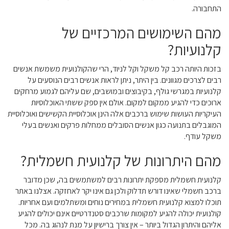
התחבורה.
מהם השימושים המרכזיים של
קלנועיות?
בזכות היותה רכב קל משקל וקל לניוד, הרי שהקולנועית משמשת אנשים
רבים לצרכים מגוונים. בין היתר, ניתן לראות אנשים רבים הנוסעים על
קלנועיות במגרשי גולף, בקיבוצים ובמושבים, שם עליהם לגמוע מרחקים
ארוכים כדי להגיע ממקום למקום. אולם אין ספק ששתי האוכלוסיות
העיקריות העושות שימוש ברכבים אלה הינן אוכלוסיית הקשישים ואוכלוסיית
המוגבלים בתנועה כגון אנשים הסובלים ממחלות פרקים ואנשים בעלי
משקל עודף.
מהם היתרונות של קלנועית חשמלית?
קלנועית חשמלית מספקת יתרונות רבים למשתמשים בה, שכן מדובר
ברכב חשמלי שאינו דורש תדלוק ולכן גם אינו יקר לאחזקה. אצלנו באתר
תוכלו למצוא קלנועית חשמלית במחירים נוחים ומשתלמים ועם אחריות.
קולנועית יכולה להגיע למקומות שרכבים סטנדרטיים אינם יכולים להגיע
אליהם והיתרון הגדול ביותר – אין צורך ברישיון על מנת לנהוג בה. מכל