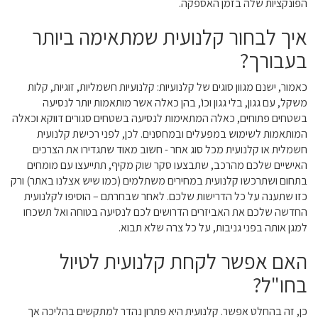
הפונקציות שלה בזמן האספקה.
איך לבחור קלנועית שמתאימה ביותר
בעבורך?
כאמור, ישנם מגוון סוגים של קלנועיות: קלנועיות חשמליות, זוגיות, קלות
משקל, עם גגון, בלי גגון וכו', בהן כאלה אשר מותאמות יותר לנסיעה
בשטחים פתוחים, כאלה המתאימות לנסיעה בשטחים סגורים דווקא וכאלה
המותאמות לשימוש במפעלים ובמחסנים. לכן, לפני רכישת קלנועית
חשמלית או קלנועית מכל סוג אחר - חשוב מאוד שתגדירו את הצרכים
האישיים שלכם מהרכב, שתבצעו סקר שוק מקיף, תתייעצו עם מומחים
בתחום ושתרכשו קלנועית במחירים משתלמים (כמו שיש אצלנו באתר) ורק
כזו שתענה על כל הדרישות שלכם. לאחר שבחרתם – הוסיפו לקלנועית
החדשה שלכם את האביזרים הדרושים לכם לנסיעה בטוחה ואל תשכחו
למגן אותה בפני גניבות, על כל צרה שלא תבוא.
האם אפשר לקחת קלנועית לטיול
בחו"ל?
כן, זה בהחלט אפשר. קלנועית היא פתרון נהדר למתקשים בהליכה אך