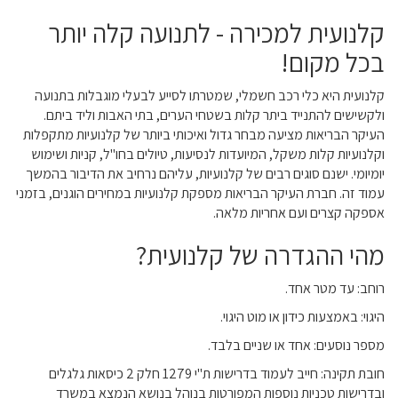
קלנועית למכירה - לתנועה קלה יותר
בכל מקום!
קלנועית היא כלי רכב חשמלי, שמטרתו לסייע לבעלי מוגבלות בתנועה
ולקשישים להתנייד ביתר קלות בשטחי הערים, בתי האבות וליד ביתם.
העיקר הבריאות מציעה מבחר גדול ואיכותי ביותר של קלנועיות מתקפלות
וקלנועיות קלות משקל, המיועדות לנסיעות, טיולים בחו"ל, קניות ושימוש
יומיומי. ישנם סוגים רבים של קלנועיות, עליהם נרחיב את הדיבור בהמשך
עמוד זה. חברת העיקר הבריאות מספקת קלנועיות במחירים הוגנים, בזמני
אספקה קצרים ועם אחריות מלאה.
מהי ההגדרה של קלנועית?
רוחב: עד מטר אחד.
היגוי: באמצעות כידון או מוט היגוי.
מספר נוסעים: אחד או שניים בלבד.
חובת תקינה: חייב לעמוד בדרישות ת"י 1279 חלק 2 כיסאות גלגלים
ובדרישות טכניות נוספות המפורטות בנוהל בנושא הנמצא במשרד