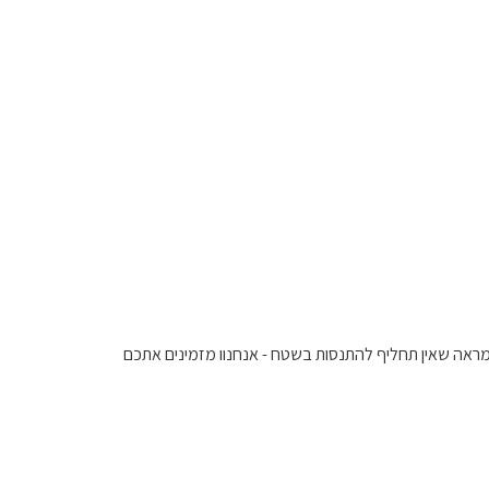
העיקר הבריאות' גאים לייבא את סדרת ה-Antano Donkey האיטלקית. הניסיון שלנו מראה שאין תחליף להתנסות בשטח - אנחנוו מזמינים אתכם