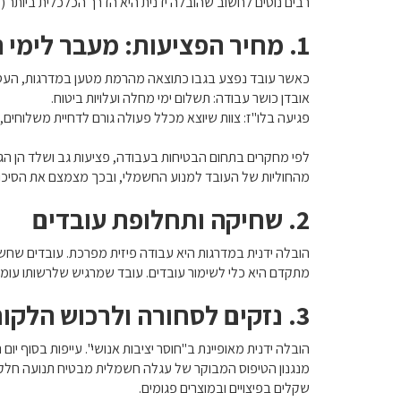
רבים נוטים לחשוב שהובלה ידנית היא הדרך הכלכלית ביותר 
1. מחיר הפציעות: מעבר לימי המחלה
כאשר עובד נפצע בגבו כתוצאה מהרמת מטען במדרגות, העס
אובדן כושר עבודה: תשלום ימי מחלה ועלויות ביטוח.
פגיעה בלו"ז: צוות שיוצא מכלל פעולה גורם לדחיית משלוחים, 
לפי מחקרים בתחום הבטיחות בעבודה, פציעות גב ושלד הן 
מהחוליות של העובד למנוע החשמלי, ובכך מצמצם את הסיכון לפ
2. שחיקה ותחלופת עובדים
הובלה ידנית במדרגות היא עבודה פיזית מפרכת. עובדים שחש
מתקדם היא כלי לשימור עובדים. עובד שמרגיש שלרשותו עומד הצ
3. נזקים לסחורה ולרכוש הלקוח
הובלה ידנית מאופיינת ב"חוסר יציבות אנושי". עייפות בסוף י
שקלים בפיצויים ובמוצרים פגומים.