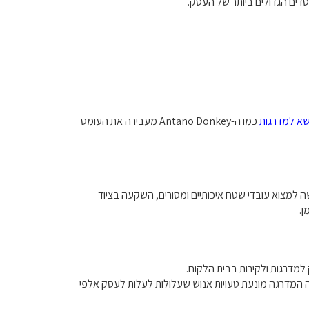
דים הגדולים ביותר של העסק.
א למדרגות
כמו ה-Antano Donkey מעבירה את העומס
 למצוא עובדי שטח איכותיים ומסורים, השקעה בציוד
ן.
 למדרגות ולקירות בבית הלקוח.
במקרה של ה-Antano Donkey, מערכת העצירה האוטומטית בקצה המדרגה מונעת טעויות אנוש שעלולות לעלות לעסק אלפי