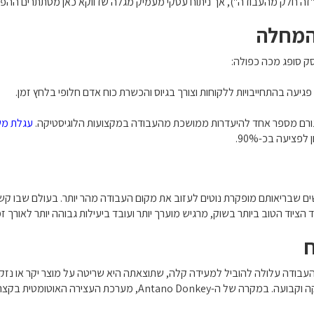
("זה חלק מהעבודה"), אך ניתוח עסקי מעמיק מגלה שדווקא כאן מסתתרים ההפס
ק סופג מכה כפולה:
פגיעה בהתחייבויות ללקוחות וצורך בגיוס והכשרת כוח אדם חלופי בלחץ זמן.
הגורם מספר אחד להיעדרות ממושכת מהעבודה במקצועות הלוגיסטיקה.
עגלת מש
ציעה בכ-90%.
ים שבריאותם מופקרת נוטים לעזוב את מקום העבודה מהר יותר. בעולם שבו קשה
יוד הטוב ביותר בשוק, מרגיש מוערך יותר ועובד ביעילות גבוהה יותר לאורך זמ
ום העבודה עלולה להוביל למעידה קלה, שתוצאתה היא שריטה על מוצר יקר או נזק
מנגנון הטיפוס המבוקר של עגלה חשמלית מבטיח תנועה חלקה וקבועה. 