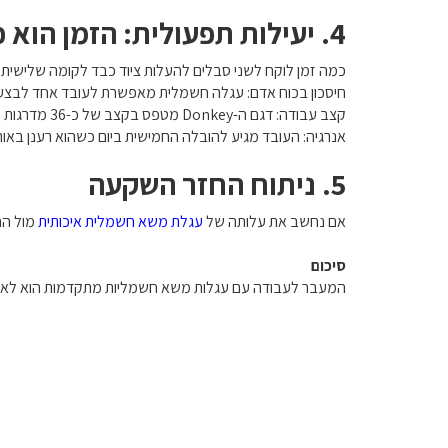
4. יעילות תפעולית: הזמן הוא כסף
כמה זמן לוקח לשני סבלים להעלות ציוד כבד לקומה שלישית
חיסכון בכוח אדם: עגלה חשמלית מאפשרת לעובד אחד לבצע
קצב עבודה: דגם ה-Donkey מטפס בקצב של כ-36 מדרגות לדקה. המשמעות היא קיצור זמן השהייה אצל כל לקוח ב-30%-50%.
אנרגיה: העובד מגיע להובלה החמישית ביום כשהוא רענן באו
5. ניתוח החזר השקעה
אם נחשב את עלותה של
עגלת משא חשמלית איכותית
מול הח
סיכום
המעבר לעבודה עם עגלות משא חשמליות מתקדמות הוא לא רק