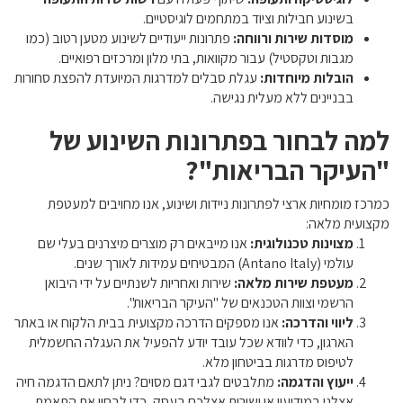
בשינוע חבילות וציוד במתחמים לוגיסטיים.
מוסדות שירות ורווחה:
פתרונות ייעודיים לשינוע מטען רטוב (כמו
מגבות וטקסטיל) עבור מקוואות, בתי מלון ומרכזים רפואיים.
הובלות מיוחדות:
עגלת סבלים למדרגות המיועדת להפצת סחורות
בבניינים ללא מעלית נגישה.
למה לבחור בפתרונות השינוע של
"העיקר הבריאות"?
כמרכז מומחיות ארצי לפתרונות ניידות ושינוע, אנו מחויבים למעטפת
מקצועית מלאה:
מצוינות טכנולוגית:
אנו מייבאים רק מוצרים מיצרנים בעלי שם
עולמי (Antano Italy) המבטיחים עמידות לאורך שנים.
מעטפת שירות מלאה:
שירות ואחריות לשנתיים על ידי היבואן
הרשמי וצוות הטכנאים של "העיקר הבריאות".
ליווי והדרכה:
אנו מספקים הדרכה מקצועית בבית הלקוח או באתר
הארגון, כדי לוודא שכל עובד יודע להפעיל את העגלה החשמלית
לטיפוס מדרגות בביטחון מלא.
ייעוץ והדגמה:
מתלבטים לגבי דגם מסוים? ניתן לתאם הדגמה חיה
אצלנו במודיעין או ישירות אצלכם בעסק, כדי לבחון את התאמת