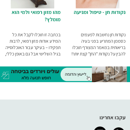
נקודות חן - טיפול ומניעה
מהו מזון רפואי ולמי הוא
מומלץ?
נקודות חן נחשבות לפעמים
בכתבה זו תוכלו לקבל את כל
כסממן המתריע בפני בעיה
המידע אודות מזון רפואי, לרבות
בריאותית במאמר המצורף תוכלו
תפקידו – בעיקר עבור האוכלוסייה
להבין על נקודות "החן" קצת יותר!
בגיל השלישי אבל גם באופן כללי,
הדרכים לצרוך אותו וכמובן – הדרך
לזהות צורך של אדם מסוים במזון
מסוג זה.
עקבו אחרינו