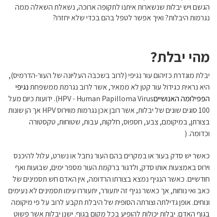
הגשם ויש יבלות שנשארות איתנו לתקופה ארוכה, נשאלת השאלה ממה
נגרמות היבלות? ואיך אפשר לטפל בהם בכדי שלא יחזרו?
מהי יבלת?
יבלת מוגדרת כזיהום עור נגיפי (לרוב בשכבה העליונה של העור-הדרמיס),
היא נראית כגידול עור קטן לא ממאיר, אשר לרוב נגרמת ממשפחת
נגיפי
הפפילומה האנושיים
HPV - Human Papilloma Virus
). ידועות כיום מעל
100 סוגים שונים של יבלות, אשר רובן אכן נגרמות מווירוס
HPV
אך הן שונות
בצורתן, במיקומם, צבע, חספוס, חלקות, עבות, שטוחות, טקסטורה
וכדומה. (
כאשר יש סדק בעור או במקרים בהם העור נחבל או נשרט, עלול להיכנס
וירוס באמצעות אותו סדק, ולדגור ברקמת העור מספר ימים, שבועות ואף
חודשיים. כאשר הנגיף נמצא בצורתו הרדומה, אין האדם חש תסמינים של
כאב ואי נוחות, אך כאשר נגיף זה יתעורר, יתעוררו עימו תסמינים לא נעימים
ונוחים. אופן גדילתה וצורתה הסופית של היבלת תקבע לרוב על פי מיקומה
בגוף האדם. יבלות יכולות להופיע בכל מקום בגוף. ישנן יבלות אשר פשוט