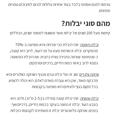
גורמות לפגם אסתטי בלבד בעוד אחרות עלולות לגרום לסיבוכים גופניים
ממשים.
מהם סוגי יבלות?
קיימות מעל 100 סוגים של יבלות אשר מסווגות למספר סוגים, הכוללים:
·
יבלת פשוטה
: זוהי היבלת הכי שכיחה והיא מופיעה ב-70%
מהמקרים. יבלת זו מורמת מעט על פני העור, לרוב היא קטנה,
כ-סנטימטר וצורתה מזכירה צורת כרובית. את היבלת הפשוטה
נמצא לרוב באזור כפות הידיים, ברכיים ומרפקים.
·
וורוקה וולגריס
: סוג זה של יבלת נגרם מנגיף הוורוקה הוולגריס והיא
מדבקת מאוד, שכן היא עוברת מאדם לאדם. היא יכולה להופיע
בכל מקום בגוף ולעיתים היא מופיעה בקבוצות.
·
יבלת שטוחה
: זוהי יבלת קטנה (גודלה בין 2-5 מ"מ.) ולרוב היא
בצבע העור. יבלת זו נפוצה בעיקר בכפות הידיים, ברכיים ואף
בפנים. וארוקה פלאנטריס: יבלת זו משתייכת לקבוצות היבלות