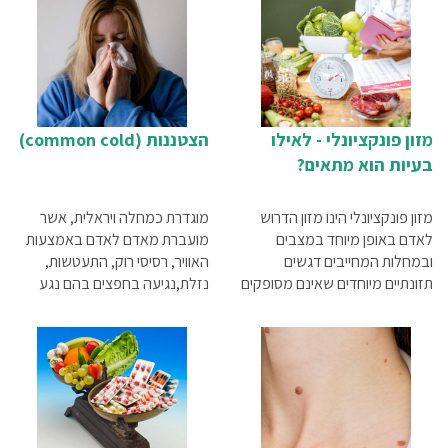
מזון פונקציונלי - לאילו
הצטננות (common cold)
בעיות הוא מתאים?
מזון פונקציונלי הינו מזון הדרוש
מוגדרת כמחלה ויראלית, אשר
לאדם באופן מיוחד במצבים
מועברת מאדם לאדם באמצעות
ובמחלות המחייבים דגשים
האוויר, רסיסי רוק, התעטשות,
תזונתיים מיוחדים שאינם מסופקים
נזלת,נגיעה בחפצים בהם נגע
על ידי תזונה רגילה...
אדם חולה, שיעול ועוד. המחלה
נגרמת בשל וירוסים ונגיפים שונים.