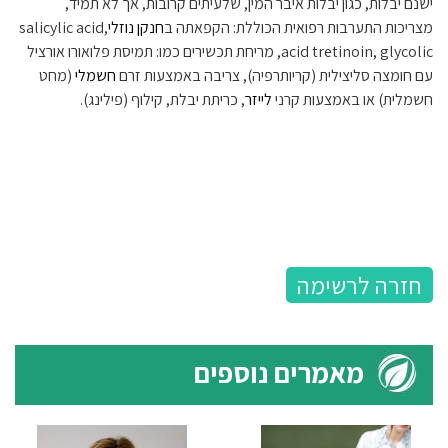
ישנם יבלות, כגון יבלות איבר המין, שלעיתים קרובות, אך לא תמיד,
מצריכות התערבות רפואית הכוללת: הקפאתה ב
חנקן נוזלי
salicylic acid,
tretinoin, glycolic
acid
, מריחת תכשירים כמו: תמיסת פלואורו אורציל
עם חומצה סליצילית (קריותרפיה), צריבה באמצעות זרם
חשמלי
(מחט
חשמלית) או באמצעות קרני
לייזר
, כריתת יבלת, קילוף (פילינג).
חזרה לרשימה
מאמרים נוספים