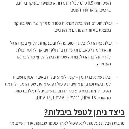
השטוחות (0.5 ס"מ לכל היותר) והיא מופיעה בעיקר בידיים,
ברכיים, צוואר ועור הפנים.
·
יבלת חוטית:
זוהי יבלת הנראית כמו חוט ארוך וצר והיא בעיקר
נמצאת באזור השפתיים או העיניים.
·
יבלת כף הרגל:
יבלת זו מופיעה לרוב בנקודות הלחץ בכף הרגל
והיא גורמת לכאבים ורגשיות רבות ולעיתים אף לחוסר יכולת
לדרוך על כף הרגל. צורתה שטוחה בשל הלחץ מהליכה או
העמידה.
·
יבלת של איברי המין – קונדילומה:
יבלות באיבר המין נחשבות
למדבקות ומרביתן מחייבות טיפול רפואי מהיר, שכן הן מגדילות את
הסיכון לחלות בסרטן צוואר הרחם בנשים. יבלות אלו נגרמות
מהסוגים
HPV-18, HPV-6, HPV-11 ,HPV-16
.
כיצד ניתן לטפל ביבלות?
מרבית היבלות נעלמות ללא טיפול לאחר מספר שבועות או חודשיים. אך