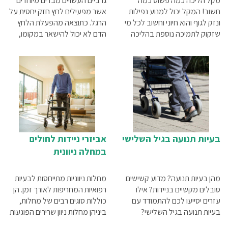
מקל הליכה כמה פשוט כמה
גרביים העשויים מבדים מיוחדים
חשוב! המקל יכול למנוע נפילות
אשר מפעילים לחץ חזק יחסית על
ונזק לגוף והוא חיוני וחשוב לכל מי
הרגל. כתוצאה מהפעלת הלחץ
שזקוק לתמיכה נוספת בהליכה
הדם לא יכול להישאר במקומו,
ובנידות.
והוא נדחף כלפי מעלה, כפי
שצריך לקרות. כך מסייעות
הגרביים האלסטיות להפחתת
גודש הדם הרגליים ולהקטנת
הסיכון לבצקות, לכיבים ולנמקים,
ותורמות מאוד לזרימת דם תקינה
בגוף, שהינה חיונית תמיד
בעיות תנועה בגיל השלישי
אביזרי ניידות לחולים
במחלה ניוונית
מהן בעיות תנועה? מדוע קשישים
מחלות ניווניות מתייחסות לבעיות
סובלים מקשיים בניידות? אילו
רפואיות המחריפות לאורך זמן. הן
עזרים יסייעו לכם להתמודד עם
כוללות סוגים רבים של מחלות,
בעיות תנועה בגיל השלישי?
ביניהן מחלות ניוון שרירים הפוגעות
בשרירי ההליכה. לפיכך, חולים