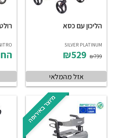
הליכון עם כסא
רולט
SILVER PLATINUM
NITRO ניטר
₪529
החל
₪799
אזל מהמלאי
מיוצר באירופה