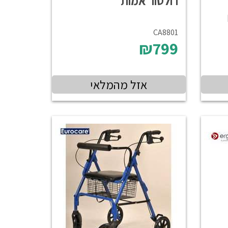
רולטור אמות
CA8801
₪799
אזל מהמלאי