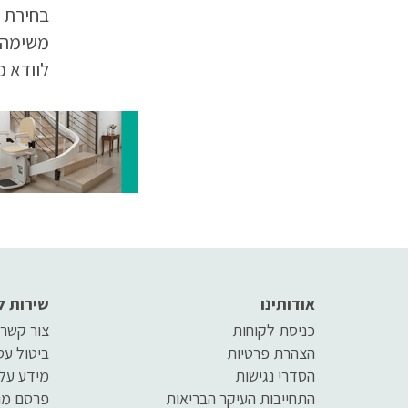
בחירת ה
משימה 
לוודא כ
שימוש ו
בצורה ה
– חשוב 
הילד על
התנועה
אודותינו
שירות ל
כניסת לקוחות
צור קשר
הצהרת פרטיות
ביטול ע
הסדרי נגישות
מידע על
התחייבות העיקר הבריאות
פרסם מו