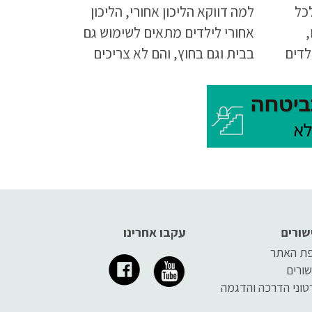
לכל
למה דווקא הליכון אחורי, הליכון
,
אחורי לילדים מתאים לשימוש גם
לדים
בבית וגם בחוץ, והם לא צריכים
הרבה
להחליף עזר הליכה בכל פעם שהם
שית,
יוצאים או נכנסים. הדבר מחזק את
רבה
ה"קשר" שבין הילד ובין ההליכון
ות
חדים,
את
שורים
עקבו אחרינו
ת האתר
שורים
טוני הדרכה והדגמה