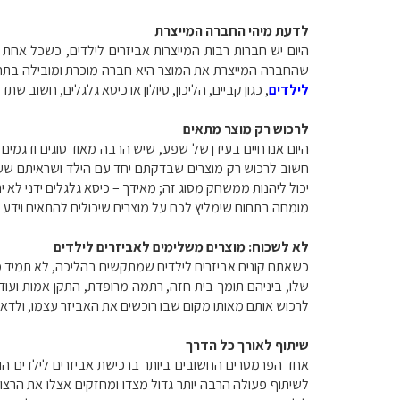
לדעת מיהי החברה המייצרת
היום יש חברות רבות המייצרות אביזרים לילדים, כשכל אחת
שהחברה המייצרת את המוצר היא חברה מוכרת ומובילה בתחומה
לילדים
, כגון קביים, הליכון, טיולון או כיסא גלגלים, חשו
לרכוש רק מוצר מתאים
היום אנו חיים בעידן של שפע, שיש הרבה מאוד סוגים ודגמים 
חשוב לרכוש רק מוצרים שבדקתם יחד עם הילד ושראיתם שעו
יכול ליהנות ממשחק מסוג זה; מאידך – כיסא גלגלים ידני לא
מומחה בתחום שימליץ לכם על מוצרים שיכולים להתאים וידע ל
לא לשכוח: מוצרים משלימים לאביזרים לילדים
כשאתם קונים אביזרים לילדים שמתקשים בהליכה, לא תמיד מס
שלו, ביניהם תומך בית חזה, רתמה מרופדת, התקן אמות ועוד
לרכוש אותם מאותו מקום שבו רוכשים את האביזר עצמו, ולדא
שיתוף לאורך כל הדרך
אחד הפרמטרים החשובים ביותר ברכישת אביזרים לילדים הוא
לשיתוף פעולה הרבה יותר גדול מצדו ומחזקים אצלו את הרצו