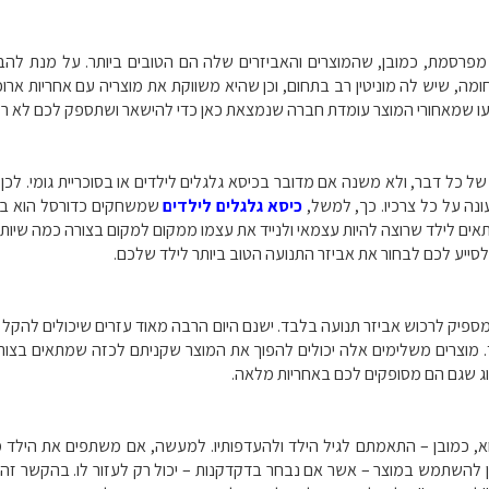
 מפרסמת, כמובן, שהמוצרים והאביזרים שלה הם הטובים ביותר. על מנת להב
, שיש לה מוניטין רב בתחום, וכן שהיא משווקת את מוצריה עם אחריות ארוכ
ב שתדעו שמאחורי המוצר עומדת חברה שנמצאת כאן כדי להישאר ושתספק לכם לא ר
של כל דבר, ולא משנה אם מדובר בכיסא גלגלים לילדים או בסוכריית גומי. לכ
נה על כל צרכיו. כך, למשל,
כיסא גלגלים לילדים
שמשחקים כדורסל הוא בהח
 יתאים לילד שרוצה להיות עצמאי ולנייד את עצמו ממקום למקום בצורה כמה שי
סייע לכם לבחור את אביזר התנועה הטוב ביותר לילד שלכם.
פיק לרכוש אביזר תנועה בלבד. ישנם היום הרבה מאוד עזרים שיכולים להקל ע
. מוצרים משלימים אלה יכולים להפוך את המוצר שקניתם לכזה שמתאים בצורה 
וג שגם הם מסופקים לכם באחריות מלאה.
, כמובן – התאמתם לגיל הילד ולהעדפותיו. למעשה, אם משתפים את הילד מבע
ן להשתמש במוצר – אשר אם נבחר בדקדקנות – יכול רק לעזור לו. בהקשר זה ח