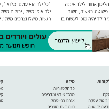
ליכון אחורי לילד איננה
"כל ילד הוא עולם ומלואו", 
פשוטה. ראשית, חשוב
ילד אופי משלו, יכולות משלו
י הילד יהיה מוכן לעשות בו
רגשות משלו וצרכים משלו. י
גם ידע כיצד לתפעל אותו
עם צרכים מיוחדים זקוקים ל
נוחה והיעילה ביותר; שנית
מאוד חום ואהבה ותמיכה רג
להתאים אותו למידותיו של
אבל לא רק. הם צריכים גם ה
 מנת להקל עליו את
מאוד תמיכה פיזית, באמצע
 ולא לסרבל אותה
עזרים לילדים עם צרכים מיו
כדי שיוכלו להתקדם ולנצל 
מלוא הפוטנציאל הטמון בהם
קוחות
מידע
קי
כל הקטגוריות
מפ
סקה
מרכז מידע ומדריכים
קי
 ביטול עסקה
אנחנו בפייסבוק
סר
דעת יד שניה
חוות דעת מוצרים