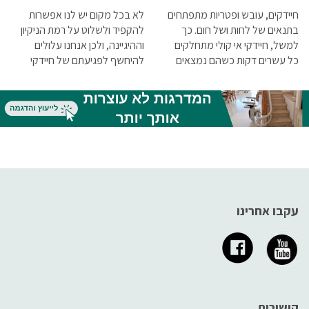
חיידקים, עובש ופטריות מתפתחים
לא בכל מקום יש לנו אפשרות
בתנאים של לחות ושל חום. כך
להקפיד ולשלוט על רמת הניקיון
למשל, חיידקי אי קולי מתחלקים
וההיגיינה, ולכן אנחנו עלולים
כל עשרים דקות כשהם נמצאים
להיחשף לפגיעתם של חיידקי
בתנאי הגידול האופטימליים עבורם
אי-קולי. אבל, יש מקום שבו אנחנו
– מקום חם ומזון (קרינת שמש,
כן יכולים לשלוט על רמת ההיגיינה,
שאריות מזון, הפרשות גוף ועוד).
והוא הבית הפרטי שלנו. בבית יש
עובש, שהוא שמן הכללי של
לנו אפשרות להקפיד על היגיינה
פטריות שמכסות משטחים שונים
מרבית, הכוללת את ניקיון
(מזרנים, מזונות) מתפתח בתנאי
המצעים, המזרנים והריפודים
לחות ומתרבה במהירות
השונים, אשר החיידק עלול להגיע
אליהם ולהוות מפגע תברואתי
וסיכון בריאותי.
עקבו אחרינו
קישורים