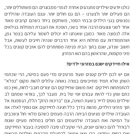
כולנו יודעים שילדים מתנהגים אחרת לגמרי ממבוגרים. הם משתוללים יותר,
הם פעילים יותר ולצערנו – הם גם חולים יותר. עצם העובדה שהילדים
נפגשים בגני הילדים ובבתי הספר, משחקים ביחד כשהם קרובים מאוד
אחד לשני ונוגעים הרבה אחד בשני, הופכת את העברת המחלות בגילאים
אלה לנפוצה מאוד. כמובן שאנחנו לא יכולים לשמור עליהם בצמר גפן,
ושהתמודדות עם מחלות היא אחד הדברים שנהיה חייבים לעשות, אבל
חשוב שנדע, שגם בתוך הבית פנימה מסתתרים להם אויבים קטנים בכל
מיני מקומות, שהראשון בהם הוא המזרון.
אילו חיידקים ישנם במזרוני ילדים?
אם יש לכם ילדים קטנים שעוד מרטיבים מדי פעם במיטה, הרי שכתמי
השתן שלא תמיד מתייבשים בצורה נאותה עלולים להוות מקום "נפלא"
להתפתחות חיידקים. זאת משום שחיידקים הם יצורים חובבי לחות, ואין כמו
כתם שתן כדי להיות עבורם יופי של בית. מעבר לכך, בוודאי שמתם לב
שילדים נוטים לרייר בשעת השינה, וגם "בריכות הרוק" הללו, הנספגות אל
תוך מזרוני הילדים, מהוות בדרך כלל חגיגה לחיידקים. אם נוסיף לאלה את
העובדה שילדים מגיעים הביתה הרבה פעמים כשהם מלאי חול ונשכבים
על המיטה ואת העובדה שלפעמים הם חולים במחלות מעיים שונות
ו"בורח" להם כשהם ישנים, הרי שקיבלנו סיבה למסיבה בעבור החיידקים.
ואם בחיות עסקינן, הרי שאי אפשר להתעלם מהכינים שילדים מביאים