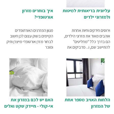
עליונית בריאותית למיטות
איך בוחרים מזרון
ולמזרוני ילדים
אורטופדי?
וירוסים חידקים וחיות אחרות
מגוון המזרנים האורתופדים
אוהבים מאוד את מזרוני הילדים,
הקיימים בשוק עצום לכן חשוב
הם בדרך כלל "מחליטים"
לבחור מזרן אורטופדי מייצרן ותיק
להתיישב שם, ו... מדביקים את
ומוכר
הילדים במחלות שונות ומשונות.
הפתרון לכל אלה הוא עליונית ציפוי
בריאותי למזרוני ילדים.
הלחות האויב מספר אחת
האם יש לכם במזרון את
של המזרון
אי-קולי - חיידק שקט ואלים