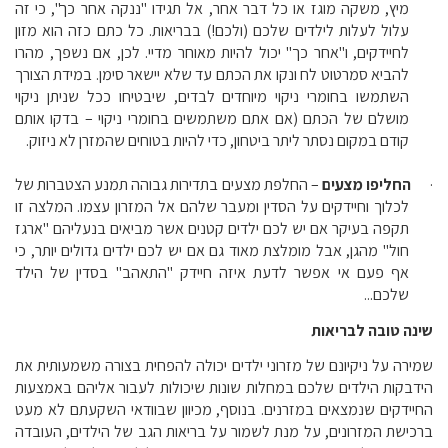
מיץ, משקה מוגז או כל דבר אחר, אל תגידו "ננקה אחר כך", כי זה
עלול לעלות לילדים שלכם (ולכם!) בבריאות. כל כתם כזה הוא מזון
לחיידקים, ו"אחר כך" יכול להיות מאוחר מדיי. לכן, אם נשפך, מהרו
להביא סמרטוט לח ונקו את הכתם עד שלא יישאר סימן. במידת הצורך
השתמשו בחומרי ניקוי מיוחדים לבדים, שיבטיחו ככל שניתן ניקוי
מושלם של הכתם (אם אתם משתמשים בחומרי ניקוי – בדקו אותם
קודם במקום נסתר ליתר ביטחון, כדי להיות בטוחים שהמזרן לא ניזוק.
·
החליפו מצעים
– החלפת מצעים בתדירות גבוהה תמנע הצטברות של
לכלוך וחיידקים על הסדין ומעבר שלהם אל המזרון עצמו. המלצה זו
תקפה בעיקר אם יש לכם ילדים קטנים אשר מביאים בנעליהם "ארגז
חול" מהגן, אבל מומלצת מאוד גם אם יש לכם ילדים גדולים יותר, כי
אף פעם אי אפשר לדעת איזה חיידק "התאהב" בסדין של הילד
שלכם...
שינה טובה לבריאות
שמירה על ניקיונם של מזרוני ילדים יכולה להפחית בצורה משמעותית את
הידבקות הילדים שלכם במחלות שונות שיכולות לעבור אליהם באמצעות
החיידקים שנמצאים במזרנים. בנוסף, מכיוון שבוודאי השקעתם לא מעט
ברכישת המזרונים, על מנת לשמור על בריאות הגב של הילדים, העובדה