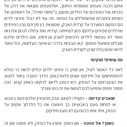
איתם הרבה פעמים ממוסדות החינוך, ושלפעמים מוצאות את דרכן אל
הכריות ואל המזרנים של הילדים, ומשם, ב"טיסה ישירה", אל ראשיהם של
האחים והחברים שמשתוללים על המיטה. וזה עוד לא הכול. מזרוני ילדים
הם המקום המועדף על קרדית האבק, שמוצאת בין סיביהם (ובין הפירורים
שהילדים מפזרים עליהם) מזון למחייתה. קרדית זאת עלולה לגרום אלרגיות
מאוד לא נעימות לילדים הרגישים לאבק ונגזרותיו, ואם הילדים שלכם
סובלים משיעול ממושך ו/או מבעיות בדרכי הנשימה העליונות, יכול מאוד
להיות שהם נפלו קורבן לקרדית האבק.
מה עושים? מנקים!
לאור כל האמור לעיל, אין ספק כי מזרוני ילדים יכולים להוות כר נפלא
להתפתחותם של חיידקים שונים ולהתרבותם. הדרך הטובה ביותר למנוע
את הצטברותם על המזרון, היא כמובן לדאוג לניקיונו באופן קבוע. הנה
מספר טיפים שיסייעו לכם לעשות את זה כמו שצריך:
·
שואבים קדימה
– הקפידו לשאוב אבק מהמזרון שלכם פעם בשבוע
או לפחות פעם בשבועיים. כך תשאבו את כל הלכלוך שקיים על
המזרן, ויחד איתו לבטח גם לא מעט חיידקים.
·
נשפך? אל תחכו!
– אם נשפך משהו על המזרן, ולא משנה אם זה