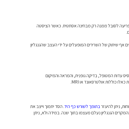
 מפריעה לסובל ממנה רק מבחינה אסתטית. כאשר הציסטה
.
ים אף שיתוק של השרירים המופעלים על ידי העצב שהגנגליון
יס עדות המטופל, בדיקה גופנית, והמראה והמיקום
ות כאלו כוללות אולטרסאונד או
MRI
.
חות, ניתן להיעזר
בתומך לשורש כף היד
. הסד יתמוך וייצב את
ף היד ובכך יפחית את טווח התנועה וימנע כאב. בקרב ילדים ישנו סיכוי גבוה יותר שהגוש יעלם באופן עצמוני, ומחקר מצא כי כב-79% מהמקרים הגנגליון נעלם מעצמו בתוך שנה. במידה ולא, ניתן