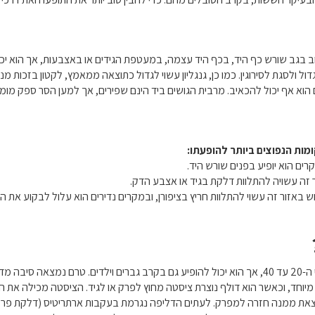
רוב בגב שורש כף היד, בכף היד עצמה, במעטפת הגידים או באצבעות, אך הוא יכול
ולסגת לסירוגין. כמו כן, גנגליון עשוי לגדול כתוצאה ממאמץ, לקטון בזכות מנו
ים הוא אף יכול להכאיב. מרבית הגושים ביד הינם שפירים, אך למען הסר ספק מו
ומות הנפוצים ביותר להופעתו:
רים הוא יופיע בפנים שורש היד.
 זה עשויה להתלוות דלקת בגיד או אצבע הדק.
אזור זה עשוי להתלוות חריץ בציפורן, ובמקרים נדירים הוא עלול לבקוע את העו
למעלה מ-70% ממקרי הגנגנליון מופיעים בקרב נשים בגילאי ה-20 עד 40, אך הוא יכול להופיע גם בקרב גבר
זל מיוחד, וכאשר הוא דולף נוצרת ציסטה מחוץ לפרק או לגיד. הציסטה מכילה את ה