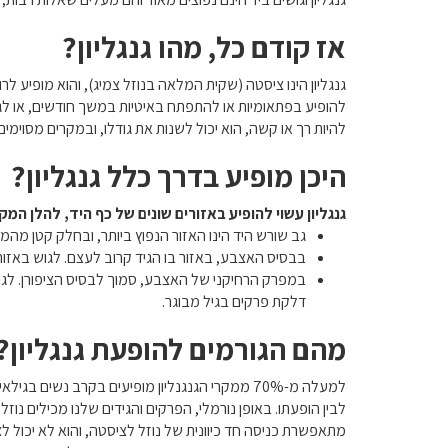
אז קודם כל, מהו גנגליון?
גנגליון הינו ציסטה (שקית המלאה בנוזל צמיג), והוא מופיע ל
להופיע בפתאומיות או להתפתח באיטיות במשך חודשים, או לגדול 
להיות רך או קשה, הוא יכול לשנות את גודלו, ובמקרים מסוימ
היכן מופיע בדרך כלל גנגליון?
גנגליון עשוי להופיע באזורים שונים של כף היד, להלן המק
גב שורש היד הינו האזור הנפוץ ביותר, ובחלק קטן מהמק
בבסיס האצבע, באזור בו הגיד קרוב לעצם. לגוש באזור
במפרק הרחיקני של האצבע, סמוך לבסיס הציפורן. לגוש ב
דלקת פרקים בגיל מבוגר.
מהם הגורמים להופעת גנגליון?
לבין הופעתו. באופן נורמלי, הפרקים והגידים שלנו מכילים נו