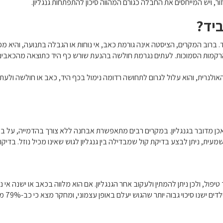
, ויש המייחסים את החבלה כגורם המהווה סיכון להתפתחות גנגליון.
יד?
ד. ברוב המקרים, הציסטה אינה גורמת כאב, אי נוחות או הגבלה בתנועה, והיא
 הרקמות הסמוכות. לעתים נגרמת חולשה בהנעת שורש כף היד כתוצאה מהכאבים
אולנרית, והוא עלול לגרום לתחושה רדומה נימול בכף היד, כאב או חולשה ולעת
אכן מדובר בגנגליון. במקרים רבים מתאפשרת אבחנה ללא צורך בהדמייה, על בס
מעית, ניתן לבצע בדיקת קול שמבדילה בין גנגליון לגוש שאינו מכיל נוזל. בדיק
יפול, ולכן ניתן להמתין ולעקוב אחר הגנגליון. אם הוא מלווה בכאב או ישנה אי נו
שורש כ