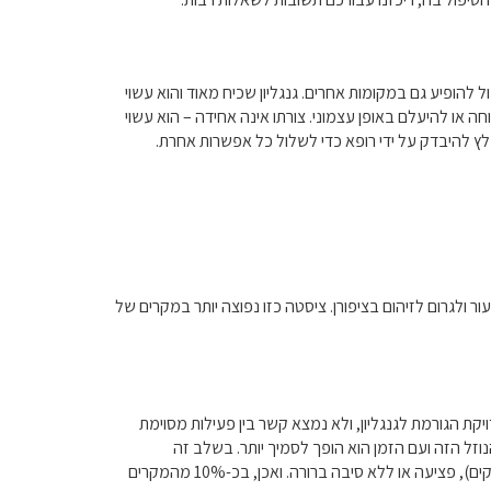
 להופיע גם במקומות אחרים. גנגליון שכיח מאוד והוא עשוי
חה או להיעלם באופן עצמוני. צורתו אינה אחידה – הוא עשוי
מלץ להיבדק על ידי רופא כדי לשלול כל אפשרות אחרת.
ר ולגרום לזיהום בציפורן. ציסטה כזו נפוצה יותר במקרים של
ים וילדים. טרם נמצאה סיבה מדויקת הגורמת לגנגליון, ולא נמצא קשר בין פעילות מסוימת
נוזל הזה ועם הזמן הוא הופך לסמיך יותר. בשלב זה
מתאפשרת כניסה חד כיוונית של נוזל לציסטה, והוא לא יכול לצאת ממנה חזרה למפרק. לעתים הדליפה נגרמת בעקבות ארתריטיס (דלקת פרקים), פציעה או ללא סיבה ברורה. ואכן, בכ-10% מהמקרים