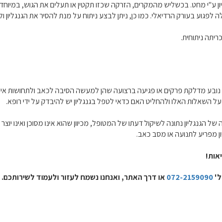
ליון ע"י מחט. בכשליש מהמקרים, הזרקה שכזו תקטין או תעלים את הגוש, במיוחד
 לפגוע בעורק הרדיאלי. כמו כן, ניתן לבצע ניתוח על מנת להסיר את הגנגליון
 נובע מדלקת פרקים או פגיעה ברצועה שהן למעשה הסיבה לכאב ולתחושות אי 
ל השאלות האלו ולהחליט האם כדאי לטפל בגנגליון יש להיבדק על ידי רופא.
של הגנגליון נתונה לשיקול דעתו של המטופל, מכיוון שהוא אינו מסוכן ואינו יו
ון מפריע לתנועה או מסב כאב.
אות!
ל'
072-2159090
או דרך האתר, ואנחנו נשמח לעזור ולעמוד לשירותכם.