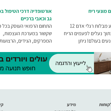
 מונעי ריח
אורטופדיה דרכי הטיפול בכ
גב וכאבי ברכיים
בממוצע מבלות רגלי אדם 12
התחום הרפואי העוסק בכל 
תוך נעלים לפעמים הריח
שקשור במערכת העצמות,
נעים בעולם! ניתן
המפרקים, הגידים, הרצועות
 במדרסים מונעי ריח...
והשרירים הוא אורטופדיה, ול
בכל בעיה הקשורה במערכות
יש לפנות אל אורטופד. בין ה
האורטופדיות הנפוצות ניתן 
כאבי גב, כאבי ברכיים, פציע
ספורט, כאבים בכפות הרגלי
והידיים, פריקת כתף וכאבים
בכתף, כף רגל סוכרתית ועוד
קוחות
מידע
קי