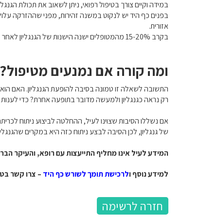
במידה וקיים צורך בטיפול רפואי, ניתן לשאוב את תכולת הגנג
בפנים כף היד יש לנקוט במשנה זהירות, מפני שההזרקה עלולה
אזורית.
בקרב 15-20% מהמטופלים ישנה הישנות של הגנגליון לאחר כריתה ניתוחית.
ומה קורה אם נמנעים מטיפול?
התשובה לשאלה זו טמונה בסיבה להופעת הגנגליון. האם הוא
רק נראה כגנגליון ולמעשה מדובר בתופעה אחרת? כדי לענות ע
אם נשללו הסיבות שצוינו לעיל, ההחלטה לביצוע ניתוח לכריתה 
של גנגליון, לכן הסיבה לבצע ניתוח כזה היא במקרים שהגנגלי
המידע לעיל אינו מחליף התייעצות עם רופא, והעיקר הברי
למידע נוסף ו
לרכישת תומך לשורש כף היד
– צרו קשר בט
חזרה לרשימה