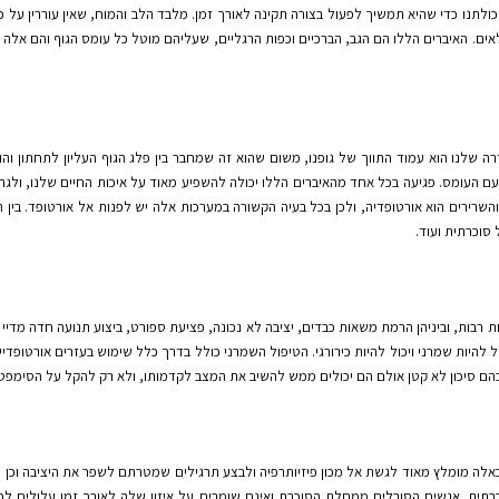
ולתנו כדי שהיא תמשיך לפעול בצורה תקינה לאורך זמן. מלבד הלב והמוח, שאין עוררין על
אים. האיברים הללו הם הגב, הברכיים וכפות הרגליים, שעליהם מוטל כל עומס הגוף והם אלה
שלנו הוא עמוד התווך של גופנו, משום שהוא זה שמחבר בין פלג הגוף העליון לתחתון והו
עם העומס. פגיעה בכל אחד מהאיברים הללו יכולה להשפיע מאוד על איכות החיים שלנו, ול
ירים הוא אורטופדיה, ולכן בכל בעיה הקשורה במערכות אלה יש לפנות אל אורטופד. בין הבעי
 סוכרתית ועוד.
ת רבות, וביניהן הרמת משאות כבדים, יציבה לא נכונה, פציעת ספורט, ביצוע תנועה חדה מדיי ו
 להיות שמרני ויכול להיות כירורגי. הטיפול השמרני כולל בדרך כלל שימוש בעזרים אורטופדיים 
 בהם סיכון לא קטן אולם הם יכולים ממש להשיב את המצב לקדמותו, ולא רק להקל על הסימפט
אלה מומלץ מאוד לגשת אל מכון פיזיותרפיה ולבצע תרגילים שמטרתם לשפר את היציבה וכן ל
רתית. אנשים הסובלים ממחלת הסוכרת ואינם שומרים על איזון שלה לאורך זמן עלולים ל