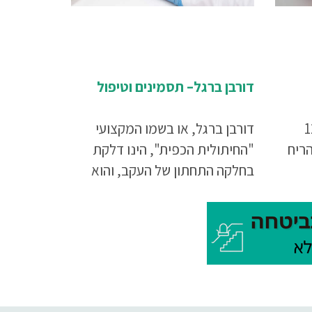
דורבן ברגל– תסמינים וטיפול
ת רגלי אדם 12
דורבן ברגל, או בשמו המקצועי
ריח
"החיתולית הכפית", הינו דלקת
בחלקה התחתון של העקב, והוא
...
הסיבה השכיחה ביותר לכאבים
באזור. אז ממה הוא נגרם? מהם
התסמינים? והכי חשוב - איך ניתן
להקל על הכאב ולטפל בדלקת? כל
מה שתרצו לדעת על דורבן ברגל –
בכתבה שלפניכם.