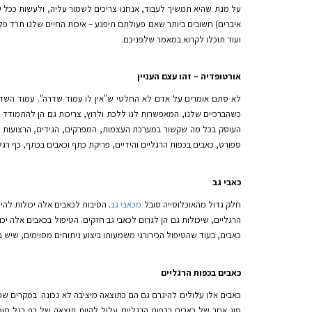
על מנת שהיא תמשיך לעבוד, אנחנו צריכים לשמור עליה, ולעשות ככל יכ
איברים) חשובים ביותר שאם פעולתם תיפגע – איכות החיים שלנו תרד פל
ועוד תוכלו לקרוא במאמר שלפניכם.
אורטופדיה – זהו עצם העניין
לא סתם אומרים על אדם לא החלטי ש"אין לו עמוד שדרה". עמוד השדרה 
כשהברכיים שלנו, המאפשרות לנו ללכת ולרוץ, צריכות גם הן להתמודד 
העוסק בכל מה שקשור במערכת העצמות, המפרקים, הגידים, הרצועות והשר
ספורט, כאבים בכפות הרגליים והידיים, פריקת כתף וכאבים בכתף, כף רגל
כאבי גב
חלק גדול מהאוכלוסייה סובל
מכאבי גב
. הסיבות לכאבים אלה יכולות להיו
הרגליים, שיכולות גם הן לגרום לכאבי גב חזקים. הטיפול בכאבים אלה יכול
כאבים, בעוד שהטיפול הכירורגי משמעותו ביצוע ניתוחים מסוימים, שיש
כאבים בכפות הרגליים
כאבים אלו עלולים להיגרם ג
ם הם כתוצאה מיציבה לא נכונה. במקרים שכ
סוג אחר של כאבים בכפות הרגליים עלול להיות תוצאה של כף רגל סוכ