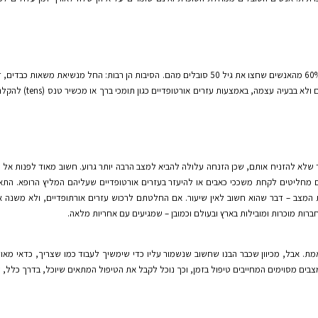
נחשבים לשכיחים ביותר מבין כל הכאבים. למעשה, יותר מ-60% מהאנשים שחצו את גיל 50 סובלים מהם. 
א בבעיה עצמה, באמצעות עזרים אורטופדיים כגון תומכי ברך או מכשיר טנס (
tens
) להקלת
ד שלא להזניח אותם, שכן הזנחה עלולה להביא למצב הרבה יותר גרוע. חשוב מאוד לפנות אל 
 מחליטים לקחת משככי כאבים או להיעזר בעזרים אורטופדיים שעליהם המליץ הרופא. התאמ
המצב – דבר שהוא חשוב לאין שיעור. אם החלטתם לרכוש עזרים אורתופדיים, ולא משנה אם
רות מוכרות ומובילות בארץ ובעולם וכמובן – שמגיעים עם אחריות מלאה.
ת. אבל, מכיוון שכבר הבנו שחשוב שנשמור עליו כדי שימשיך לעבוד כמו שצריך, כדאי מאוד 
מצבים מסוימים המחייבים טיפול בזמן, וכך נוכל לקבל את הטיפול המתאים שיוכל, בדרך כלל,