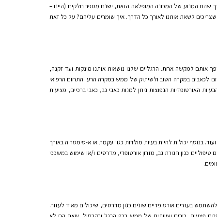
 כך שהם המנוע של המכונה המופלאה הזאת, ישנם מספר חלקים (היינו –
 שצריכים לשאת אותנו לאורך כל הדרך. איך שומרים עליהם? על כל זאת
פך אותם למקשה אחת. הרגליים שלנו נושאות אותנו מינקות ועד זקנה,
גרום לכאבים במקרה הטוב ולשיתוק של ממש במקרה הרע. התחום הרפואי
ות האורטופדיות הנפוצות ניתן למנות כאבי גב, כאבי ברכיים, פציעות
עוד. בנוסף יכולות להיות בעיות מולדות כגון עקמת או א-סימטריה באורך
טיפוליים כגון חגורת גב, מזרון או
רטופדי, מדרסים ו/או שימוש במשככי
ומים.
השתמש בעזרים אורטופדיים שונים כגון מדרסים, שיכולים מאוד לעזור.
פתח פצעים, כיבים ועיוותים של ממש בכף הרגל ובקרסול, שאם הם לא