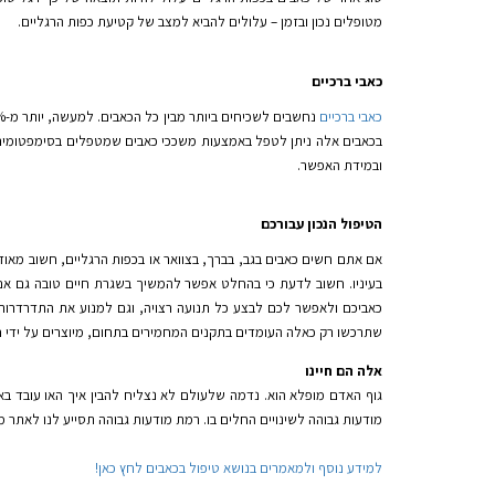
מטופלים נכון ובזמן – עלולים להביא למצב של קטיעת כפות הרגליים.
כאבי ברכיים
כאבי ברכיים
בכאבים אלה ניתן לטפל באמצעות משככי כאבים שמטפלים בסימפטומים ול
ובמידת האפשר.
הטיפול הנכון עבורכם
אם אתם חשים כאבים בגב, בברך, בצוואר או בכפות הרגליים, חשוב מאו
בעיניו. חשוב לדעת כי בהחלט אפשר להמשיך בשגרת חיים טובה גם אם
כאביכם ולאפשר לכם לבצע כל תנועה רצויה, וגם למנוע את התדרדרות 
שתרכשו רק כאלה העומדים בתקנים המחמירים בתחום, מיוצרים על ידי חב
אלה הם חיינו
גוף האדם מופלא הוא. נדמה שלעולם לא נצליח להבין איך האו עובד באמ
מודעות גבוהה לשינויים החלים בו. רמת מודעות גבוהה תסייע לנו לאתר 
למידע נוסף ולמאמרים בנושא טיפול בכאבים לחץ כאן!