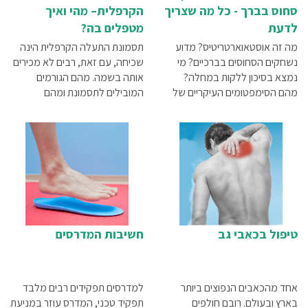
סחוס בברך - כל מה שצריך
הקרפלית– מהי ואיך
לדעת
מטפלים בה?
מה זה אוסטאוארטריטיס? מדוע
תסמונת התעלה הקרפלית הינה
נשחקים הסחוסים בברכיים? מי
שכיחה, עם זאת, רבים לא מכירים
נמצא בסיכון ללקות במחלה?
אותה בשמה. מהם הגורמים
מהם הסימפטומים העיקריים של
המובילים לתסמונת ומהם
דלקת מפרקים ניוונית בברך?
התסמינים המאפיינים אותה? והכי
אפשרויות הטיפול
חשוב – איך ניתן לטפל בה?
באוסטאוארטריטיס - כל המידע
המדריך לתסמונת התעלה
במאמר שלפניך
הקרפלית
טיפול בכאבי גב
חשיבות המדרסים
אחד מהכאבים הנפוצים ביותר
למדרסים תפקידים רבים מלבד
בארץ ובעולם. רובם חולפים
תפקיד טכני, המדרס עוזר במניעת