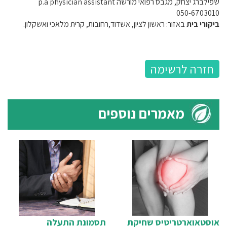
שפילברג יצחק, מגבס רפואי מורשה p.a physician assistant
050-6703010
ביקורי בית
באזור: ראשון לציון, אשדוד,רחובות, קרית מלאכי ואשקלון.
חזרה לרשימה
מאמרים נוספים
אוסטאוארטריטיס שחיקת
תסמונת התעלה