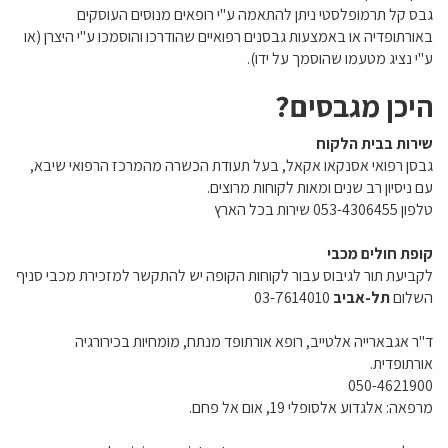
גבס קל תרמופלסטי ניתן להתאמה ע"י רופאים מנוסים העוסקים
באורתופדיה או באמצעות גבסנים רפואיים שהודרכו והוסמכו ע"י היצרן (או
ע"י נציג מטעמו שהוסמך על ידו).
היכן מגבסים?
שירות בבית הלקוח
גבסן רפואי אסנקאו אקאל, בעל תעודת הכשרה מהמרכז הרפואי שיבא,
עם ניסיון רב שנים ומאות לקוחות מרוצים.
טלפון 053-4306455 שירות בכל הארץ
קופת חולים מכבי
לקביעת תור לגיבוס עבור לקוחות הקופה יש להתקשר למזכירת מכבי סניף
השלום
תל-אביב
03-7614010
ד"ר אגבארייה אלטייב, רופא אורתופד מנתח, מומחיות בכירורגיה
אורתופדית.
050-4621900
מרפאה: אלגדוע אלסופלי 19, אום אל פחם.