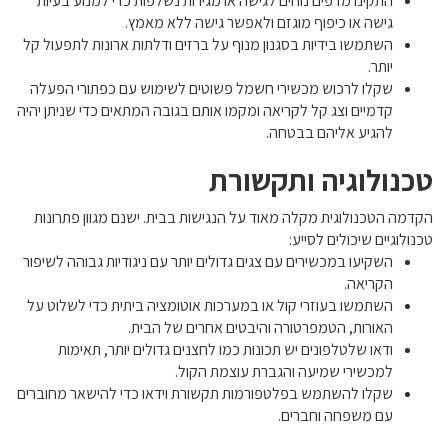
התקינו מדפים נוחים לגישה או מגירות נשלפות כדי למנוע בעיות
גישה או כיפוף מוגזם ולאפשר גישה ללא מאמץ.
השתמשו בידיות בסגנון מנוף על ברזים ודלתות ארונות לתפעול קל
יותר.
שקלו לרכוש מכשירי חשמל פשוטים לשימוש עם כפתורי הפעלה
קדמיים וצג קל לקריאה ומקמו אותם בגובה המתאים כדי שניתן יהיה
להגיע אליהם בבטחה.
טכנולוגיה ותקשורת
הקדמה הטכנולוגית מקלה מאוד על הנגישות בבית. ישנם מגוון פתרונות
טכנולוגיים שיכולים לסייע:
השקיעו במכשירים עם צגים גדולים יותר עם ניגודיות גבוהה לשיפור
הקריאה.
השתמשו בעוזרי קול או במערכות אוטומציה ביתית כדי לשלוט על
האורות, הטמפרטורה והיבטים אחרים של הבית.
ודאו שלטלפונים יש תכונות כמו לחצנים גדולים יותר, תאימות
למכשירי שמיעה והגברת עוצמת הקול.
שקלו להשתמש בפלטפורמות תקשורת וידאו כדי להישאר מחוברים
עם משפחה וחברים.