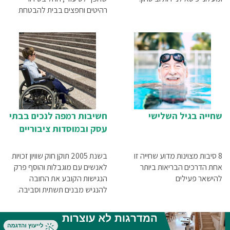
רהיטים וחפצים בבית להבטחת
מקסימום מרחב, דרך הכנת חדר
השינה, חדר הרחצה והמטבח ועד
להתקנת מעלית או מעלון.
שחייה בגיל השלישי
חשיבות רמפה לנכים בבתי
עסק ובמוסדות ציבוריים
8 סיבות מצוינות מדוע שחייה זו
בשנת 2005 תוקן חוק שוויון זכויות
אחת הדרכים הבריאות ביותר
לאנשים עם מוגבלות והוסף פרק
להישאר פעילים
הנגישות הקובע את החובה
להנגיש מבנים תשתית וסביבה.
אבל בפועל, לצערנו, המציאות
של אנשים בעלי מוגבלויות
בישראל שונה.