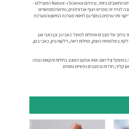
למרות הממצאים המובהקים סטטיסטית שהוכיחו במאות מחקרים קליניים שדיקור סיני טוב לבריאות ושהתפרסמו בכתבי העת הרפואיים והמדעיים החשובים ביותר, וביניהם Science ו- Nature המובילים -
ה לגירוי זה מפריש הגוף אנדורפינים, נוירוטרנסמיטורים
קור סיני גורמים בנוסף גם לויסות מערכת החיסון והמערכת
 נרחב של מצבים ומחלות למשל: כאבי גב וכן כאבי אגן
 דלקת בשלפוחית השתן, מחלות ריאה, דלקות גרון, כאבי בטן,
דה במשקל וגלי חום. אותו אפקט המונע בחילות והקאות נצפה
דיכאון קליני, חרדות ובמצבים נפשיים נוספים.