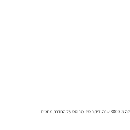
, המכונה גם אקופונקטורה, הינו אחד מענפי הרפואה הסינית הבולטים, ששורשיו תועדו בספרות רפואית סינית עתיקה כבר לפני למעלה מ-3000 שנה. דיקור סיני מבוסס על החדרת מחטים