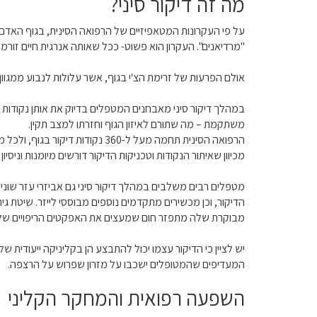
מה זה דיקור סיני?
על פי העקרונות המטאפיזיים של הרפואה הסינית, בגוף האדם זו
"מרדיאנים". העקרון הוא פשוט- ככל שאותה אנרגית חיים זורמת 
אולם הפרעות של זרימת הצ'י בגוף, אשר עלולות לנבוע ממגוון 
במהלך דיקור סיני מאבחנים המטפלים בדיוק את אותן נקודות ל
משתקמת – מה שתורם לאיזון הגוף וחזרתו למצב תקין.
הרפואה הסינית תחמה מעל ל-360 
מכיוון שאיתור הנקודות וטכניקות הדיקור דורשים מיומנות וני
מטפלים רבים משלבים במהלך דיקור סיני גם אביזרי עזר שו
הדיקור, וכן מכשירים מתקדמים נוספים מבוססי לייזר. שיטת
מבוקרת שלה מתפזר חום שמעצים את האפקטים הריפויים של 
יש לציין כי הדיקור עצמו יכול להתבצע הן בקליניקה ייעודי
המעדיפים שהמטופלים ישכבו על מזרון שפרוש על הרצפה.
השפעה רפואית והמחקר הקליני