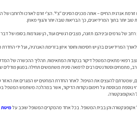
רמת אנרגית החיים – אותה מכנים הסינים "צ'י". הצ'י זורם לאורכו ולרוחבו של
טוב יותר בתוך המרידיאנים, כך הבריאות טובה יותר והגוף מאוזן.
רחב של גורמים וביניהם: תזונה, מצבים רגשיים ועוד, הן שגורמות בסופו של דב
אורך המרידיאנים בהן יש חסימות וחוסר איזון בזרימת האנרגיה, ועל ידי החדר
נקודות דיקור בגוף, ולכל מצב רפואי מתאים המטפל דיקור בנקודות המתאימות. תהליך ההכשרה של
סיון רב, מתמחים וסטודנטים רבים לרפואה סינית משתמשים תחילה במגוון מודלים 
נים, שמטרתם להעצים את הטיפול. לאחר החדרת המחטים יש המגרים את האזור 
 גירוי נוספת מבוססת על חימום נקודות הדיקור, אשר במהלכה משתמש המטפל 
האקופונקטורה.
ת של אקופונקטורה והן בבית המטופל. בכל אחד מהמקרים המטופל שוכב על
מיטת ט