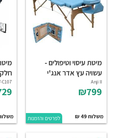
מיטת עיסוי וטיפולים -
עשויה עץ אדר אנג'י
חלקי
Y-C107
Anji II
729
₪799
משלוח 49 ₪
משלוח 200
לפרטים והזמנות