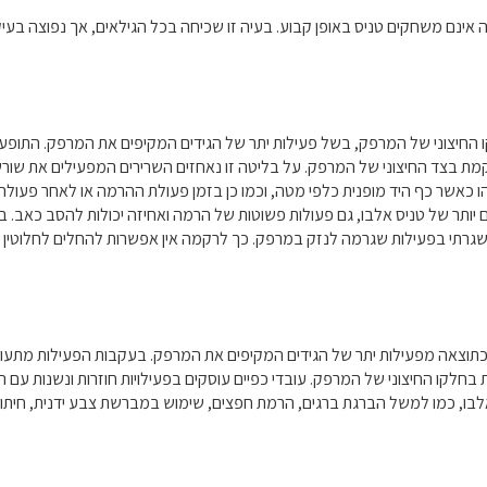
שחקים טניס באופן קבוע. בעיה זו שכיחה בכל הגילאים, אך נפוצה בעיקר בגיל הביניי
 החיצוני של המרפק, בשל פעילות יתר של הגידים המקיפים את המרפק. התופ
מת בצד החיצוני של המרפק. על בליטה זו נאחזים השרירים המפעילים את שור
כאשר כף היד מופנית כלפי מטה, וכמו כן בזמן פעולת ההרמה או לאחר פעולה מ
 יותר של טניס אלבו, גם פעולות פשוטות של הרמה ואחיזה יכולות להסב כאב. ב
רתי בפעילות שגרמה לנזק במרפק. כך לרקמה אין אפשרות להחלים לחלוטין ו
 כתוצאה מפעילות יתר של הגידים המקיפים את המרפק. בעקבות הפעילות מתעורר
לקו החיצוני של המרפק. עובדי כפיים עוסקים בפעילויות חוזרות ונשנות עם הגפ
אלבו, כמו למשל הברגת ברגים, הרמת חפצים, שימוש במברשת צבע ידנית, חיתוך מ