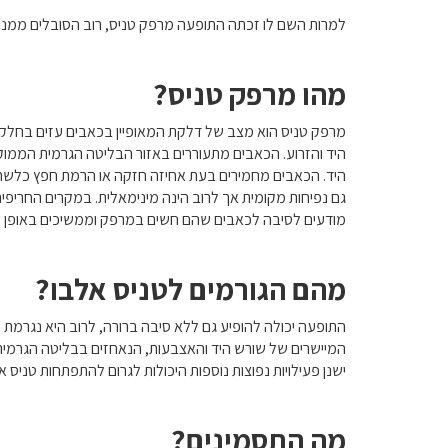
למרות השם לו זכתה התופעה מרפק טניס, רוב הסובלים ממנה אינם מ
מהו מרפק טניס?
מרפק טניס הוא מצב של דלקת המאופיין בכאבים עזים בחלקו
היד והזרוע. הכאבים מתעוררים באזור הבליטה הגרמית הממוק
היד. הכאבים מחמירים בעת אחיזה חזקה או הרמת חפץ כלשהו 
גם נפיחות מקומית אך לרוב הינה מינימאלית. במקרים החריפים
מודעים לסיבה לכאבים שהם חשים במרפק וממשיכים באופן שג
מהם הגורמים לטניס אלבו?
התופעה יכולה להופיע גם ללא סיבה ברורה, לרוב היא נגרמת
המיישרים של שורש היד והאצבעות, הנאחזים בבליטה הגרמית בח
ישנן פעילויות נפוצות נוספות היכולות לגרום להתפתחות טניס 
מה התסמינים?