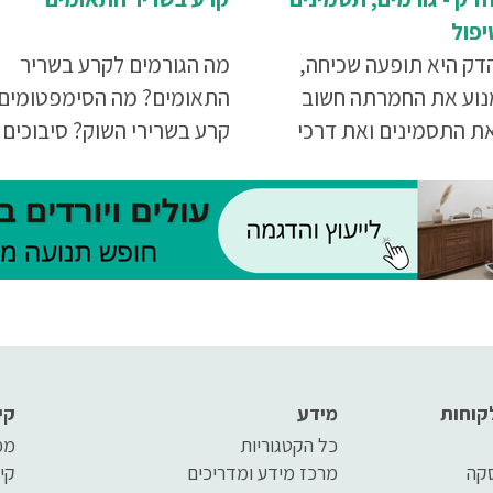
יפול
דק היא תופעה שכיחה,
מה הגורמים לקרע בשריר
מנוע את החמרתה חשוב
התאומים? מה הסימפטומים
את התסמינים ואת דרכי
קרע בשרירי השוק? סיבוכים
 בה. כל מה שתרצו לדעת
בעקבות קרע בשריר. איך לט
ע הדק בכתבה שלפניכם.
בקרע בשרירי השוק? כל המי
במאמר שלפניך
קוחות
מידע
קי
כל הקטגוריות
מפ
סקה
מרכז מידע ומדריכים
קי