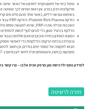
טיפול ביתי של חימום וקירור לסירוגין של האזור. שי
סירקולצית הדם בפרט. אין ראיות ישירות לכך ששיטה ז
בשימוש עם שני דליים, כאשר אחד מהם מלא מים קרים, 
הזרקת
Platelet Rich Plasma
–הזרקת
PRP
עבור מ
השכבות מכילה את ה-
PRP
, שהיא למעשה טסיות פלס
הדלקת בו הגיד מנוון, כדי לגרום לגוף לנסות להתח
המוצא האחרון במידה והכאבים אינם חולפים כעבור שנ
ובמהלכו נכרתת הרקמה הדלקתית כדי לאפשר אספקת ד
חבוש לתקופה של מספר ימים בודדים, וכן חשוב להימנ
מספקות בניתוח, והמנותחים יוכלו לחזור לעבודתם כ-5-7 שבועות לאחר הניתוח.
למידע נוסף ולרכישת מגן מרפק טניס אלבו – צרו קשר בטל' 072-2159090 או
חזרה לרשימה