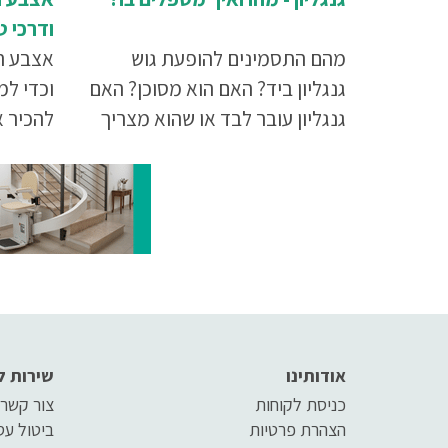
ודרכי ט
מהם התסמינים להופעת גוש
אצבע ה
גנגליון ביד? האם הוא מסוכן? האם
וכדי ל
גנגליון עובר לבד או שהוא מצריך
להכיר 
טיפול רפואי? ואיך מטפלים בו
הטיפול
בכלל? כל מה שצריך לדעת על
על אצב
גנגליון בכתבה שלפניכם.
אודותינו
שירות ל
כניסת לקוחות
צור קשר
הצהרת פרטיות
ביטול ע