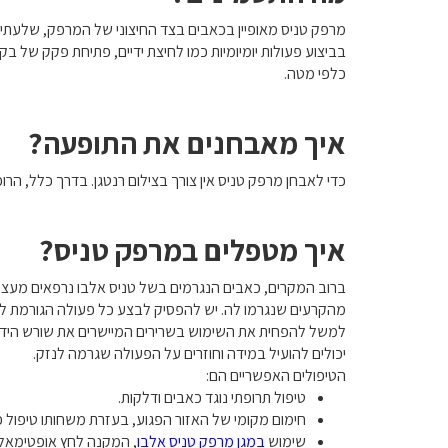
מרפק טניס מאופיין בכאבים בצד החיצוני של המרפק, שלעתים 
בביצוע פעולות יומיומיות כמו לחיצת ידיים, פתיחת פקק של 
כלפי מטה.
איך מאבחנים את התופעה?
כדי לאבחן מרפק טניס אין צורך בצילום רנטגן. בדרך כלל, הר
איך מטפלים במרפק טניס?
ברוב המקרים, כאבים הנגרמים בשל טניס אלבו נרפאים מעצמם 
מהקרעים שנגרמו לה. יש להפסיק לבצע כל פעולה הגורמת לכא
למשל להפחית את השימוש בשרירים המיישרים את שורש היד. ב
יכולים להועיל במידה וחוזרים על הפעולה שגרמה לנזק.
הטיפולים האפשריים הם:
טיפול תרופתי נוגד כאבים ודלקות.
חימום מקומי של האזור הפגוע, בעזרת משחותו טיפול פי
שימוש
במגן מרפק טניס אלבו
, המקנה לחץ אופטימאלי