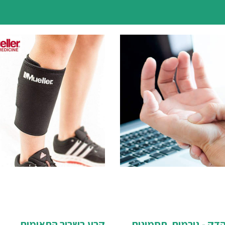
דק - גורמים, תסמינים
קרע בשריר התאומים