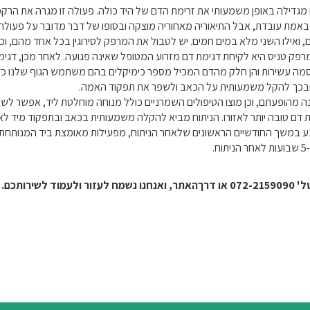
טה זו מגדילה באופן משמעותי את זרימת הדם של היד כולה. פעולה זו מגרה את 
ו באמת עובדת, אבל התיאוריה מאחוריה מוצקה ובסופו של דבר מדובר על פעולה 
ואילו השני מלא במים חמים. יש לטבול את המרפק לסירוגין בכל אחד מהם, וכ
רפק טניס היא לקיחת דגימת דם מזרוע המטופל שאינה פגועה. לאחר מכן, דגי
מה עשירות והן חלק מהדם המכיל מספר כימיקלים בהם משתמש הגוף שלנו כד
דש ובכך להקל משמעותית על הכאב ולשפר את תפקוד האמה.
ה מהופעתם, וכן מוצו הטיפולים השמרניים כולל מנוחה מוחלטת ליד, אפשר לשק
ם טובה יותר לאזורו. הניתוח מביא להקלה משמעותית בכאב ובתפקוד מיד לא
ע במשך החודשיים הראשונים שלאחר הניתוח, מפעילות מאומצת ביד המנותחת, 
 דרך
האתר, ואנחנו נשמח לעזור ולעמוד לשירותכם.