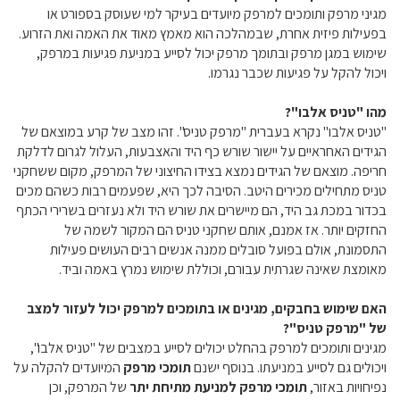
מגיני מרפק ותומכים למרפק מיועדים בעיקר למי שעוסק בספורט או
בפעילות פיזית אחרת, שבמהלכה הוא מאמץ מאוד את האמה ואת הזרוע.
שימוש במגן מרפק ובתומך מרפק יכול לסייע במניעת פגיעות במרפק,
ויכול להקל על פגיעות שכבר נגרמו.
מהו "טניס אלבו"?
"טניס אלבו" נקרא בעברית "מרפק טניס". זהו מצב של קרע במוצאם של
הגידים האחראיים על יישור שורש כף היד והאצבעות, העלול לגרום לדלקת
חריפה. מוצאם של הגידים נמצא בצידו החיצוני של המרפק, מקום ששחקני
טניס מתחילים מכירים היטב. הסיבה לכך היא, שפעמים רבות כשהם מכים
בכדור במכת גב היד, הם מיישרים את שורש היד ולא נעזרים בשרירי הכתף
החזקים יותר. אז אמנם, אותם שחקני טניס הם המקור לשמה של
התסמונת, אולם בפועל סובלים ממנה אנשים רבים העושים פעילות
מאומצת שאינה שגרתית עבורם, וכוללת שימוש נמרץ באמה וביד.
האם שימוש בחבקים, מגינים או בתומכים למרפק יכול לעזור למצב
של "מרפק טניס"?
מגינים ותומכים למרפק בהחלט יכולים לסייע במצבים של "טניס אלבו",
ויכולים גם לסייע במניעתו. בנוסף ישנם
תומכי מרפק
המיועדים להקלה על
נפיחויות באזור,
תומכי מרפק למניעת מתיחת יתר
של המרפק, וכן