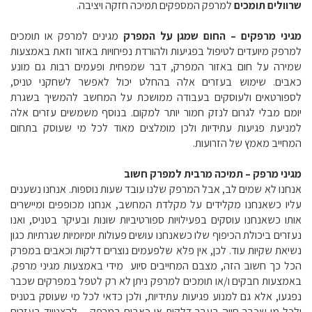
שרוולים תומכים
למרפק המספקים תמיכה חזקה ויציבה.
מגיני מרפקים – החום שמגן על המפרק
מגינים למרפק או תומכים
למרפק מיועדים לטיפול בפגיעות ולהורדת נפיחויות באזור וזאת באמצעות
שמירה על חום באזור המפרק, דבר שמפחית ופעמים רבות גם מונע
כאבים. שימוש בעזרים אלה בהחלט יכול לאפשר לשחקני טניס,
לספורטאים ולעוסקים בעבודה ממושכת על המחשב להמשיך בשגרת
יומם מבלי לגרום לנזק חמור יותר למקום. בנוסף משמשים עזרים אלה
למניעת פגיעות עתידיות ולכן מומלצים מאוד לכל מי שעוסק בתחום
המחייב מאמץ של הזרועות.
מגיני מרפק – תמיכה מרבית למפרק חשוב
אנחנו לא שמים לב, אבל המרפק שלנו עובד שעות נוספות. אנחנו נשענים
עליו כשאנחנו מקלידים על מקלדת המחשב, אנחנו מכופפים ומיישרים
אותו כשאנחנו עוסקים בפעילויות ספורטיביות שונות ובעיקר בטניס, ואנו
נעזרים ביכולת הכיפוף שלו כשאנחנו עושים פעולות יומיומיות שגרתיות כגון
נשיאת שקיות עוד. לכן, אין פלא שלפעמים נוצרים דלקות וכאבים במפרק
הכל כך חשוב הזה, מצבם המחייבים סיוע מידי באמצעות מגיני מרפק.
באמצעות חבקים ו/או תומכים למרפק ניתן לא רק לטפל במפרקים שכבר
נפגעו, אלא גם למנוע פגיעות עתידיות, ולכן כדאי לכל מי שעוסק בטניס
ולכל מי שכבר חווה בעבר דלקות או כאבים במרפק – להצטייד בעזרים