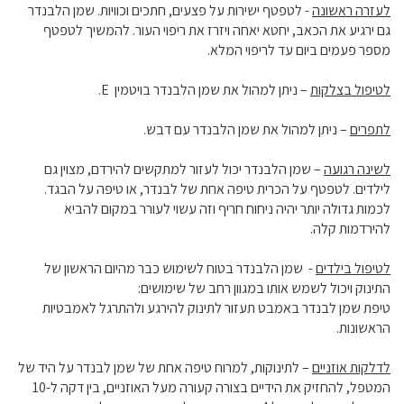
לעזרה ראשונה
- לטפטף ישירות על פצעים, חתכים וכוויות. שמן הלבנדר
גם ירגיע את הכאב, יחטא יאחה ויזרז את ריפוי העור. להמשיך לטפטף
מספר פעמים ביום עד לריפוי המלא.
לטיפול בצלקות
– ניתן למהול את שמן הלבנדר בויטמין
E
.
לתפרים
– ניתן למהול את שמן הלבנדר עם דבש.
לשינה רגועה
– שמן הלבנדר יכול לעזור למתקשים להירדם, מצוין גם
לילדים. לטפטף על הכרית טיפה אחת של לבנדר, או טיפה על הבגד.
לכמות גדולה יותר יהיה ניחוח חריף וזה עשוי לעורר במקום להביא
להירדמות קלה.
לטיפול בילדים
- שמן הלבנדר בטוח לשימוש כבר מהיום הראשון של
התינוק ויכול לשמש אותו במגוון רחב של שימושים:
טיפת שמן לבנדר באמבט תעזור לתינוק להירגע ולהתרגל לאמבטיות
הראשונות.
לדלקות אוזניים
– לתינוקות, למרוח טיפה אחת של שמן לבנדר על היד של
המטפל, להחזיק את הידיים בצורה קעורה מעל האוזניים, בין דקה ל-10