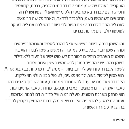
העיקריים בעולם של שמן אתרי לבנדר הם: בולגריה, צרפת, קרואטיה
ורוסיה. השם לבנדר בא מהביטוי הלטיני “
lavare
” שפירושו לרחוץ.
הרומאים השתמשו בשמן הלבנדר לרחצה, ולאחר פלישת הרומאים
לאנגליה הפך הלבנדר לצמח הפופולרי ביותר בממלכת אנגליה בעיקר
לפוטפורי ולבישום ארונות בגדים.
זהו השמן הנפוץ ביותר בשימוש אצל ההרבליסטים והארומתרפיסטים
ומהווה שמן חובה בכל בית כשמן עזרה ראשונה. שמן לבנדר הוא בין
השמנים האתרים היחידים המותרים לשימוש ישיר על העור ללא דילול
בשמן צמחי .יש להקפיד כמובן להשתמש בשמן איכותי וטהור.
לשמן הלבנדר טווח טיפולי רחב ביותר – ממש "בית מרקחת בבקבוק אחד".
הוא מצוין לטיפול בעור, לריפוי פצעים, לטיפול בכוויות ולאיחוי צלקות.
הלבנדר מאד מרגיע, עוזר להשתחרר ממתחים, עוזר לשיכוך כאבים כמו
כאבי ראש, שרירים מכווצים, ,כאבי בטן,כאבי מחזור, כאבי אוזניים ועוד.
הוא מחזק מערכת חיסונית, מעלה רמות של כדוריות דם לבנות ואדומות,
ועוזר לנו להגיע להרמוניה ואיזון רגשי. מומלץ בחום להחזיק בקבוק לבנדר
בהישג יד כעזרה ראשונה.
טיפים: