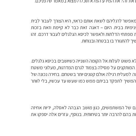
ם את זה? את המידע המלא תוכלו למצוא במאמר שלפניכם.
אפשר לרגליהם לשאת אותם כראוי, היא הצורך לעבור לבית
ימיות בבית. היום – דאגה זאת כבר לא קיימת וזאת בזכות
 מפתחי הדלתות ולאפשר לכיסא הגלגלים לעבור דרכם. זהו
 להתגורר בו בבטחה ובנוחות.
 לא פשוט לעלות אל הקומה השנייה כשיושבים בכיסא גלגלים.
ת המותקנים על מסילה בצמוד לגרם המדרגות, מעלוני משטח
 למעלית רגילה אולם קטנים יותר בשטחם. בחירה נכונה של
המשיך לתפקד בביתם ממש כמו שעשו עד עכשיו, בלי לוותר
תם של המשתמשים, כגון מושב הגבהה לאסלה, ידיות אחיזה
 בהם להרבה יותר בטיחותית. בנוסף, עזרים אלה יספקו את