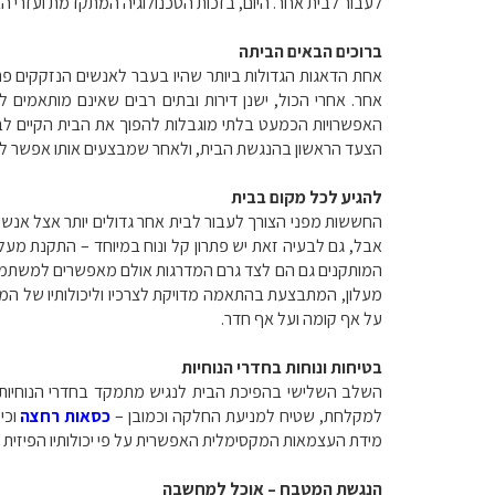
לעבור לבית אחר. היום, בזכות הטכנולוגיה המתקדמת ועזרי 
ברוכים הבאים הביתה
אחת הדאגות הגדולות ביותר שהיו בעבר לאנשים הנזקקים פת
אחר. אחרי הכול, ישנן דירות ובתים רבים שאינם מותאמים 
האפשרויות הכמעט בלתי מוגבלות להפוך את הבית הקיים לב
הצעד הראשון בהנגשת הבית, ולאחר שמבצעים אותו אפשר להמ
להגיע לכל מקום בבית
החששות מפני הצורך לעבור לבית אחר גדולים יותר אצל אנשים
אבל, גם לבעיה זאת יש פתרון קל ונוח במיוחד – התקנת מעלון
המותקנים גם הם לצד גרם המדרגות אולם מאפשרים למשתמש ל
מעלון, המתבצעת בהתאמה מדויקת לצרכיו וליכולותיו של ה
על אף קומה ועל אף חדר.
בטיחות ונוחות בחדרי הנוחיות
השלב השלישי בהפיכת הבית לנגיש מתמקד בחדרי הנוחיות ו
למקלחת, שטיח למניעת החלקה וכמובן –
כסאות רחצה
וכי
מידת העצמאות המקסימלית האפשרית על פי יכולותיו הפיזית של
הנגשת המטבח – אוכל למחשבה