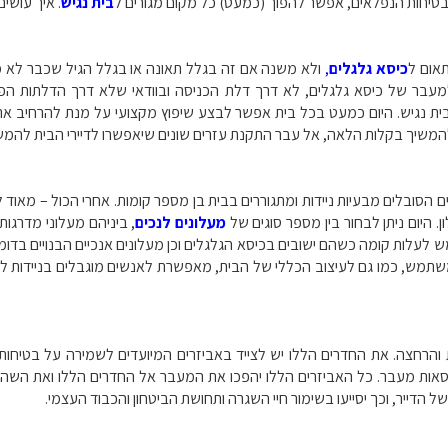
הבטיחות הנפלאים, אפשר להפוך (כמעט) כל מקום מגורים ל
בית נגיש
. איך עושי
אום ל
כיסא גלגלים
,
ולא משנה אם זה בגלל תאונה או בגלל הגיל שכבר לא מ
למעבר של כיסא גלגלים, לא דרך דלת הכניסה ובוודאי שלא דרך הדלתות הפנ
ית נגיש. היום כמעט בכל בית אפשר לבצע שיפוץ מקצועי על מנת להרחיב את
שיך בקלות הלאה, אל עבר התקנת עזרים שונים שיאפשרו לדיירי הבית להמשיך
 הסובלים מבעיות ניידות ומתגוררים בבית בן מספר קומות. אחרי הכול – מאוד
. היום ניתן לבחור בין מספר סוגים של
מעלונים לנכים
, ביניהם מעלוני מדרגו
עלות קומה כשהם ישובים בכיסא הגלגלים וכן מעלונים אנכיים הבנויים בדומה
משתמש, כמו גם לעיצוב הכללי של הבית, מאפשרת לאנשים מוגבלים בניידות ל
הרחצה. את החדרים הללו יש לצייד באביזרים המיועדים לשמירה על בטיחו
סאות מעבר. כל האביזרים הללו יהפכו את המעבר אל החדרים הללו ואת השהות
 הדייר, וכך יסייעו בשימור חיי השגרה ותחושת הביטחון והכבוד העצמי.