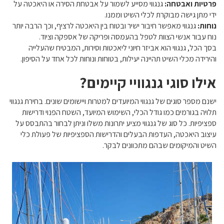
פרטיות ואבטחה:
גנגווי מסייע לשמור על אבטחת הסירה או היאכטה על
ידי מתן גישה מבוקרת לכלי השיט וממנו.
נוחות:
גנגווי מאפשר חיבור ישיר ובטוח בין היאכטה לרציף, וכך הרבה יותר
נוח עבור אנשי הצוות לטפל בהעמסה ופריקה של אספקה וציוד.
בסך הכל, גנגווי הוא אביזר חיוני ליאכטות וסירות, המבטיח שהעלייה
והירידה מכלי השיט תהיינה יעילות, בטוחות ונוחות לכל אחד על הסיפון.
אילו סוגי גנגוויי קיימים?
ישנם מספר סוגים של גנגווי המיועדים למטרות ויישומים שונים. בחירת גנגווי
תלויה בגורמים כמו גודל הכלי, השימוש המיועד, השטח הפנוי ודרישות
ספציפיות. כל סוג של גנגווי מציע יתרונות משלו וניתן לבחור בהתבסס על
עיצוב היאכטה, העדפות הבעלים והדרישות הספציפיות של פעולת כלי
השיט והמיקומים שבהם מתכוונים לבקר.