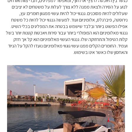
כגשר בין היאכטה לרציף או לחוף, ומאפשר למפליגים, חברי צוות ואורחים
לנוע על הסירה ולצאת ממנה ללא צורך לעלות על משטחים לא יציבים
שעלולים להיות מסוכנים. גנגווי יכול להיות עשוי ממגוון חומרים: עץ,
נירוסטה, פיברגלס, אלומיניום ועוד. למעשה גנגווי יכול להיות כל משטח
אפילו הפשוט ביותר ובלבד שישמש בבטחה את המפליגים בכלי השיט.
גנגווי מאלומיניום הוא הפופולרי ביותר עבור סירות ויאכטות קטנות יותר בשל
קלות הטיפול והתחזוקה שלו. גנגווי העשוי מאלומיניום הוא קל אך חזק
ועמיד. החומרים הקלים ממנו עשוי גוגווי מאלומיניום נועדו להקל על הניוד
והאחסון שלו כאשר אינו בשימוש.