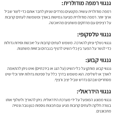
גנגווי רמפה מודולרית:
רמפה מודולרית עשויה מקטעים נפרדים שניתן לחבר אותם כדי ליצור שביל
ארוך יותר. רמפה מודולרית מציעה גמישות באורך ומשמשת לעתים קרובות
על רציפים עם מרחקים משתנים מהיאכטה.
גנגווי טלסקופי:
גנגווי נשלף וניתן להארכה. משמש לעתים קרובות על יאכטות וסירות גדולות
כדי לגשר על הפער בין כלי השיט לרציף בגבהים ובזוויות משתנות.
גנגווי קבוע:
גנגווי קבוע מותקן על כלי השיט (על הגג או בירכתיים) ואינו ניתן להתאמה
לאורך או לשליפה. הוא משמש בדרך כלל על ספינות גדולות יותר וכלי שיט
מסחריים שבהם נדרש שביל יציב ורציף.
גנגווי הידראולי:
גנגווי ממונע המופעל על ידי מערכת הידראולית. ניתן להאריך ולשלוף אותו
בצורה חלקה ולעתים קרובות מגיע עם תכונות נוספות כגון גובה ונטייה
מתכווננים.