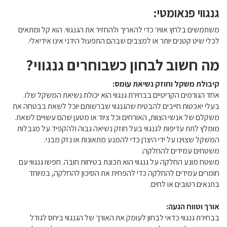
גנגווי פנאומטי:
משתמשים בלחץ אוויר כדי להאריך ולהחזיר את הגנגווי. הוא קל ומתאים
לכלי שיט קטנים יותר או למצבים שבהם התפעול הידני אינו אידיאלי.
מה חשוב לבחון כשבוחרים גנגווי?
קיבולת משקל וחוזק נשיאת עומס:
אחד הגורמים הקריטיים בבחירת גנגווי הוא יכולת נשיאת המשקל שלו.
בעלי יאכטות חייבים להבטיח שהגנגווי שברשותם יוכל לשאת בבטחה את
משקלם של אנשי הצוות, האורחים וכל ציוד או מטען שהם עשויים לשאת.
מומלץ לתת עדיפות לגנגווי בעל חוזק נשיאה גבוה ולהקפיד על מגבלות
המשקל שצוינו על ידי היצרן כדי להמנע מתאונות או נזק מבני.
משטחים עמידים להחלקה:
משטח מונע החלקה על גנגווי הוא תכונת בטיחות חובה. חפשו גנגווי עם
חומרים עמידים להחלקה כדי להפחית את הסיכון להחלקה, במיוחד
בתנאים רטובים או לחים.
אורך וטווח הגעה:
בבחירת גנגווי כדאי לבחון לעומק את האורך של הגנגווי ביחס לגודל