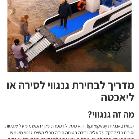
מדריך לבחירת גנגווי לסירה או
ליאכטה
מה זה גנגווי?
גנגווי (באנגלית gangway), הוא מסלול רמפה נשלף המשמש על יאכטות
וסירות כדי להקל על עליה וירידה בטוחה ונוחה מכלי השיט. גנגווי משמש