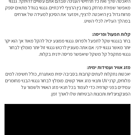
היאכטה שלך ואת כל תרחישי העגינה שבהם אתם עשויים להיתקל. גנגווי
מאפשר שמירת מרחק בטוח בין הרציף לירכתיים. גנגווי בגודל מתאים יספק
מרווח גדול בין היאכטה לרציף, וימזער את הסיכון למעידה של אורחים
במהלך העלייה לכלי השיט.
קלות תפעול ופריסה:
בחר בגנגווי שקל לתפעל ולפרוס. גנגווי ממונע יכול להקל מאוד אך הוא יקר
יותר מאשר גנגווי ידני. אם אתה מעוניין לרכוש גנגווי זול יותר מומלץ לבחור
גנגווי מתקפל קל משקל שיאפשר פריסה ידנית בקלות.
מזג אוויר ועמידות ימית:
יאכטות נתקלות לעתים קרובות בסביבה ימית מאתגרת, כולל חשיפה למים
מלוחים, קרני UV ותנאי מזג אוויר קשים. מומלץ לבחור גנגווי הבנוי מחומרים
עמידים בפני קורוזיה כדי לעמוד בכל תנאי מזג האוויר ולשמור על
הפונקציונליות ותכונות הבטיחות שלו לאורך זמן.