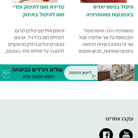
טיפול בפסוריאזיס
מדידת חום לתינוק ומדי
באמצעות פוטותרפיה
חום לטיפול בתינוק
פוטותרפיה הינה שיטת טיפול
וירוסים וחיידקים יכולים לגרום
המבוססת על אור אולטרה סגול.
למחלות חום בכל גיל. אנשים
אור זה נמצא בשירות הרפואה
מבוגרים יכולים בחלק מהמקרים
בשנים האחרונות, מכיוון שמצאו
להתגבר על מחלות אלה בעצמם,
שהוא יכול לטפל במגוון רחב של
אולם כשמדובר בתינוקות רכים
מחלות, והפסוריאזיס ביניהן. טיפול
חשוב מאוד להקפיד על כך שחום
זה בעצם מחקה חשיפה של העור
גופם לא יעלה מעל 40-39 מעלות
לקרני ה-UVB שמצויות גם באור
משום שחום גבוה כל כך, בעיקר
השמש
אם הוא נמשך פרק זמן ארוך,
עלול לסכן את חיי התינוק. על מנת
למדוד את חום גופו, יש היום מגוון
רחב של מדי חום, שלכל אחד
מהם יש, כמובן, יתרונות וחסרונות
עקבו אחרינו