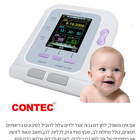
אם אינו מטופל, לחץ דם גבוה אצל ילדים עלול להוביל לסיבוכים בריאותיים
חמורים, כולל מחלות לב, שבץ מוחי ונזק לכליות. לכן, חשוב מאוד לזהות
את הסימנים של יתר לחץ דם בילדים, לאבחן ולבדוק שלחץ הדם תקין,