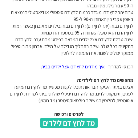
ה-90 עבור גילו, מינו וגובהו.
טרום יתר לחץ דם: מוגדר כרמות לחץ דם סיסטולי או דיאסטולי הנמצאות
באופן עקבי בין האחוזון ה-90 ל-95.
לחץ דם גבוה (יתר לחץ דם): לחץ דם גבוה בילדים מאובחן כאשר רמות
לחץ הדם הן או מעל האחוזון ה-95 במספר הזדמנויות.
ישנה טבלת לחץ דם אצל ילדים המראה בפירוט מהם ערכי לחץ הדם
התקינים בכל שלב ושלב בתהליך הגדילה של הילד. אבחון מהיר וטיפול
ממוקד יכולים לשנות את התמונה לחלוטין.
הכנסו למדריך -
איך מודדים לחץ דם אצל ילדים בבית
מחפשים מד לחץ דם לילדים?
אצלנו באתר העיקר הבריאות תוכלו לקנות מכשיר מד לחץ דם המיועד
לפגים, תינוקות וילדים. מד לחץ דם דיגיטלי שולחני ביתי למדידת לחץ דם
אוטומטית לחלוטין המשולב פולסאוקסימטר (מד חמצן).
לפרטים ורכישה
מד לחץ דם לילדים