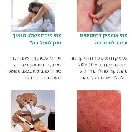
מהי אטופיק דרמטיטיס
מהי פיברומיאלגיה ואיך
וכיצד לטפל בה
ניתן לטפל בה?
אטופיק דרמטיטיס הינה דלקת עור
פיברומיאלגיה, או בשמה העברי
כרונית הפוקדת כ-10%-20%
דאבת, הינה תסמונת שכיחה
מהתינוקות ומהילדים אך היא
ביותר המתבטאת בכאב מפושט
יכולה להופיע בכל גיל. מהם
במערכת השרירים. מה
התסמינים והגורמים למחלה? אילו
התסמינים? מי נמצא בקבוצת
טיפולים ביתיים יכולים להקל על
הסיכון? אילו שינויים יש לקיים
התסמינים? תשובות לשאלות
באורח החיים כדי לטפל בה? כל
נוספות במדריך שלפניכם.
זאת ועוד בכתבה שלפניכם.