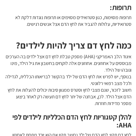
תרופות:
תרופות מסוימות, כגון סטרואידים מסוימים או תרופות נוגדות דלקת לא
סטרואידיות, עלולות להגביר את לחץ הדם אצל אנשים רגישים.
כמה לחץ דם צריך להיות לילדים?
איגוד הלב האמריקני (AHA) מספק טבלת לחץ דם אצל ילדים בה הערכים
מבוססים על אחוזונים. אחוזונים אלה לוקחים בחשבון את גיל הילד, מינו
וגובהו של הילד.
בנוסף, יש לפרש את לחץ הדם של ילד בהקשר לבריאותו הכללית, לגדילה
ולכל מצב רפואי רלוונטי.
חשוב לזכור, שגם מצבי לחץ וסטרס ממגוון סיבות יכולים להעלות את לחץ
הדם אצל הילד. לכן, אבחנה של יתר לחץ דם תעשה רק לאחר ביצוע
מספר מדידות חוזרות.
להלן קטגוריות לחץ הדם הכלליות לילדים לפי
AHA:
לחץ דם תקין: לחץ הדם של ילד נחשב תקין אם הוא יורד מתחת לאחוזון