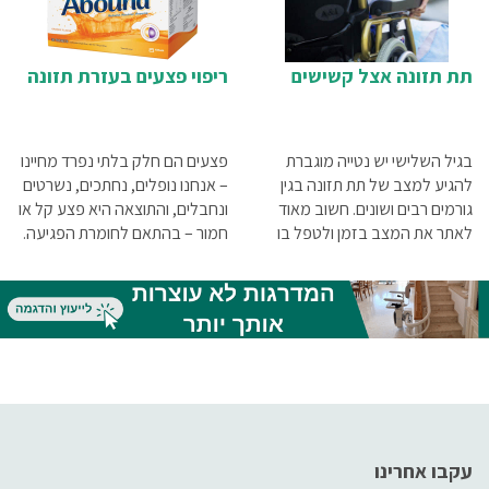
תת תזונה אצל קשישים
ריפוי פצעים בעזרת תזונה
בגיל השלישי יש נטייה מוגברת
פצעים הם חלק בלתי נפרד מחיינו
להגיע למצב של תת תזונה בגין
– אנחנו נופלים, נחתכים, נשרטים
גורמים רבים ושונים. חשוב מאוד
ונחבלים, והתוצאה היא פצע קל או
לאתר את המצב בזמן ולטפל בו
חמור – בהתאם לחומרת הפגיעה.
כמה שיותר מהר, על מנת לחזק
כמו כן, ישנם מצבים רפואיים
את הגוף ולהביא לשיפור משמעותי
שגורמים להתפתחות כיבים
במצבו הגופני והנפשי של הקשיש.
ופצעים, אשר תהליך ההחלמה
מהם הגורמים לתת תזונה אצל
שלהם קשה וארוך יותר. איך
קשישים? מה הטיפול למצב של
מתרחש ריפוי פצעים טבעי וכיצד
תת תזונה? כל זאת ועוד במאמר
תזונה מתאימה יכולה לזרז את
שלפניכם
התהליך? את כל התשובות תוכלו
למצוא במאמר שלפניכם.
עקבו אחרינו