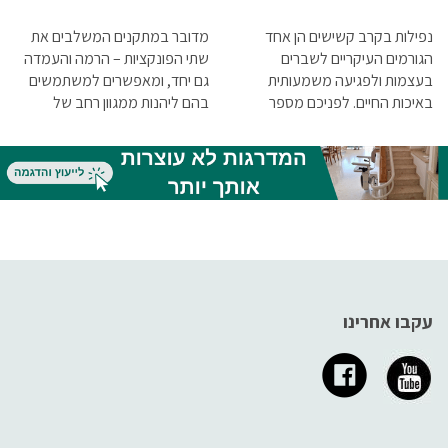
נפילות בקרב קשישים הן אחד
מדובר במתקנים המשלבים את
הגורמים העיקריים לשברים
שתי הפונקציות – הרמה והעמדה
בעצמות ולפגיעה משמעותית
גם יחד, ומאפשרים למשתמשים
באיכות החיים. לפניכם מספר
בהם ליהנות ממגוון רחב של
טיפים למניעת נפילות קשישים
יתרונות. במאמר זה נספר בפירוט
בבית, או לפחות להקטנת הסיכוי
על יתרונותיהם של מנופים
שהן יקרו, החל בשמירה על אורח
משולבים
חיים בריא, עבור ברכישת עזרי
הליכה אשר יכולים לשפר את
היציבה וכלה במיגון מלא של הבית
בהתאם למצב הקשיש
עקבו אחרינו