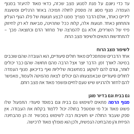
עד כדי ניוונם. על מנת למנוע מצב שכזה, כדאי מאוד להיעזר במנוף
העמדה. מנוף מסוג זה מספק לחולה תמיכה באזור הרגליים ומשענת
לידיים כאחד, אולם הדבר מצריך ממנו לבצע תנועות של פלג הגוף העליון
והתחתון כאחד. תנועות אלה, קלות ככל שתהיינה, מביאות לא רק לחיזוק
פיזי של השרירים, אלא גם להמרצה של מחזור הדם וכתוצאה מכך –
להתחדשות התאים ולשיפור מצב הרוח.
לשיפור מצב הרוח
אחד הדברים שמתסכלים מאוד חולים סיעודיים, הוא העובדה שהם שוכבים
במיטה לאורך זמן. הדבר יוצר אצל הרבה מהם תחושה שהם כבר יכולים
לוותר, וגורם להם לשקוע במחשבות שליליות ואף בדיכאון. מנוף העמדה
לחולים סיעודיים שבאמצעותו הם יכולים לצאת מהמיטה ולעמוד, מאפשר
להם לחזור ולהרגיש שיש טעם לחיים ומשפר מאוד את מצב רוחם.
גם בבית וגם בדיור מוגן
מנוף הרמה
מתאים לשימוש גם בבית וגם במוסד סיעודי. התפעול שלו
פשוט מאוד וכל מי שמטפל בחולה יכול ללמוד בקלות את העבודה. אין
ספק שעבור החולה יש חשיבות רבה לשימוש במכשיר זה הן מהבחינה
הפיזית והן מהבחינה הנפשית, ולכן הוא מומלץ מאוד לרכישה.