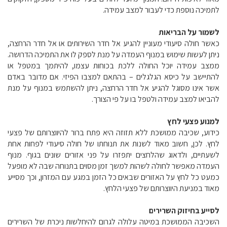
לתמיכה נוספת כדי לעבור למצב עמידה.
לשמור על הבריאות
כאשר חולה סיעודי מעוניין להגיע אל חדר השירותים או אל חדר הרחצה,
ניתן לעשות שימוש במנוף העמדה על מנת לספק לו את התמיכה הדרושה.
ממצב עמידה יוכל החולה ללכת בכוחות עצמו, להיתמך במטפל או
להתיישב על כיסא הגלגלים – בהתאם למצבו הפיזי. אם מדובר באדם
אשר אינו מסוגל להגיע אל חדר הרחצה, ניתן להשתמש במנוף על מנת
להביאו למצב עמידה ולטפל בו על פי הצורך.
למנוע פצעי לחץ
כידוע, שכיבה ממושכת ללא תזוזה היא פתח ברור להיווצרותם של פצעי
לחץ. לכן, חשוב מאוד לשנות את תנוחתו של חולה סיעודי לפחות אחת
לשעתיים, ולדאוג שהלחצים יתפזרו על פני אזורים שונים בגוף. מנוף
העמדה מאפשר לחולה לשהות למשך זמן מסוים בתנוחה שבה לא מופעל
כמעט כל לחץ על האזורים שבאים כל הזמן במגע עם המזרון, וכך מסייע
מאוד במניעת היווצרותם של פצעי הלחץ.
לסייע בחיזוק השרירים
השכיבה הממושכת במיטה עלולה לגרום להיחלשות ניכרת של השרירים