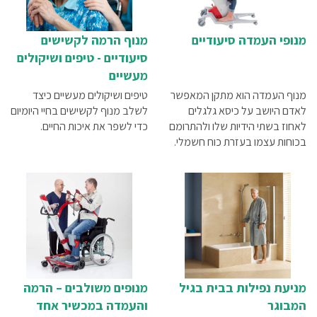
מנופי העמדה סיעודיים
מנוף הרמה לקשישים
סיעודיים - טיפים ושיקולים
מעשיים
מנוף העמדה הוא מתקן המאפשר
טיפים ושיקולים מעשיים כיצד
לאדם היושב על כיסא גלגלים
לשלב מנוף לקשישים בחיי היומיום
לאחוז בשתי הידיות שלו ולהתרומם
כדי לשפר את איכות החיים.
בכוחות עצמו בעזרת כוח חשמלי.
ישנם מתקני העמדה לא חשמליים
המיועדים בדרך כלל לאנשים
שתנועת הידיים שלהם אינה
מוגבלת ואשר מסוגלים להרים את
עצמם באמצעות כוח השרירים.
מניעת נפילות בבית בגיל
מנופים משולבים – הרמה
המבוגר
והעמדה במכשיר אחד