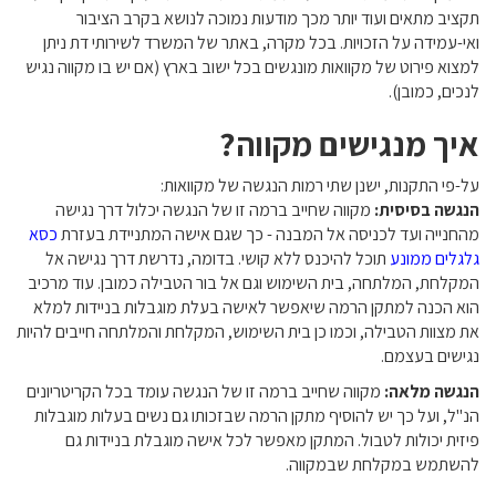
תקציב מתאים ועוד יותר מכך מודעות נמוכה לנושא בקרב הציבור
ואי-עמידה על הזכויות. בכל מקרה, באתר של המשרד לשירותי דת ניתן
למצוא פירוט של מקוואות מונגשים בכל ישוב בארץ (אם יש בו מקווה נגיש
לנכים, כמובן).
איך מנגישים מקווה?
על-פי התקנות, ישנן שתי רמות הנגשה של מקוואות:
הנגשה בסיסית:
מקווה שחייב ברמה זו של הנגשה יכלול דרך נגישה
מהחנייה ועד לכניסה אל המבנה - כך שגם אישה המתניידת בעזרת
כסא
גלגלים ממונע
תוכל להיכנס ללא קושי. בדומה, נדרשת דרך נגישה אל
המקלחת, המלתחה, בית השימוש וגם אל בור הטבילה כמובן. עוד מרכיב
הוא הכנה למתקן הרמה שיאפשר לאישה בעלת מוגבלות בניידות למלא
את מצוות הטבילה, וכמו כן בית השימוש, המקלחת והמלתחה חייבים להיות
נגישים בעצמם.
הנגשה מלאה:
מקווה שחייב ברמה זו של הנגשה עומד בכל הקריטריונים
הנ"ל, ועל כך יש להוסיף מתקן הרמה שבזכותו גם נשים בעלות מוגבלות
פיזית יכולות לטבול. המתקן מאפשר לכל אישה מוגבלת בניידות גם
להשתמש במקלחת שבמקווה.