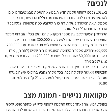
לנכים?
ב-2012 נכנסו לתוקף תקנות חדשות בנושא התאמת מבני ציבור קיימים
לאנשים עם מוגבלות. התקנות מפרטות מה כוללת ההנגשה, ובנוסף
מסמיכות את המשרד לשירותי דת כגוף שקובע כמה מקוואות יונגשו בכל
אחת מהרמות הנ"ל בכל ישוב.
הקריטריון העיקרי לקביעת מספר המקוואות הנגישים בכל ישוב הוא מספר
התושבים היהודים. בישוב שבו למעלה מ-300,000 תושבים יהודים,
נדרשים 3 מקוואות ברמת הנגשה בסיסית לפחות. בישובים עם 200,000-
300,000 יהודים, מספר המקוואות המונגשים יהיה שניים (לפחות), ואילו
בישובים עם 50,000 יהודים אבל פחות מ-200,000 חובה לוודא שיש מקווה
נגיש לנכים אחד.
בישובים קטנים יותר אין חובת הנגשה של מקווה, אלא אם כן יש דרישה
ספציפית מאישה שזקוקה לכך. בכל מקרה נקבע בחוק כי אישה בעלת
מוגבלות לא תצטרך לעבור מרחק של למעלה מ-21 ק"מ עד למקווה
מונגש.
מקוואות נגישים - תמונת מצב
בפועל, גם עשור לאחר כניסת התקנות לתוקף עדיין יש מספר מועט יחסית
של מקוואות המונגשים לבעלות מוגבלויות. הסיבות העיקריות לכך הן היעדר